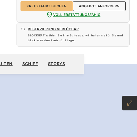
KREUZFAHRT BUCHEN
ANGEBOT ANFORDERN
VOLL ERSTATTUNGSFÄHIG
RESERVIERUNG VERFÜGBAR
BLOCKIERT Wählen Sie Ihre Suite aus, wir halten sie für Sie und
blockieren den Preis für
7 tage
.
510 $
KREUZFAHRT BUCHEN
ANGEBOT ANFORDERN
UITEN
SCHIFF
STORYS
INCLUSIVE PLUS