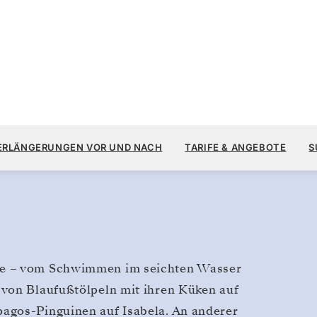
12.
13.900 $
21.
→
28. OKT. 2028
AB
l, Galápagos
ERLÄNGERUNGEN VOR UND NACH
TARIFE & ANGEBOTE
S
7 TAGE
PRO GAST, MIT DEM TARIF ALL-
te – vom Schwimmen im seichten Wasser
 von Blaufußtölpeln mit ihren Küken auf
agos-Pinguinen auf Isabela. An anderer