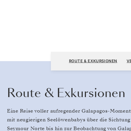
San Cristóbal, Galápagos nach San Cristóba
ROUTE & EXKURSIONEN
V
Route & Exkursionen
Eine Reise voller aufregender Galapagos-Momen
mit neugierigen Seelöwenbabys über die Sichtung
Seymour Norte bis hin zur Beobachtung von Galap