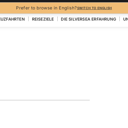
Prefer to browse in English?
SWITCH TO ENGLISH
EUZFAHRTEN
REISEZIELE
DIE SILVERSEA ERFAHRUNG
UN
N
ploring the
EN
KARTE ANZEIGEN