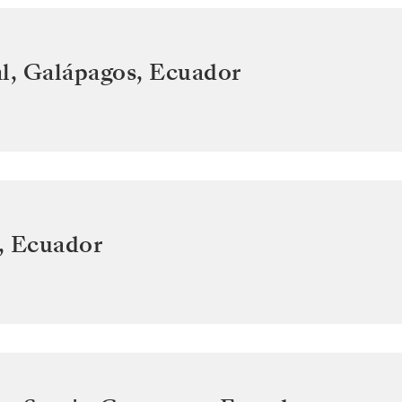
l, Galápagos
,
Ecuador
,
Ecuador