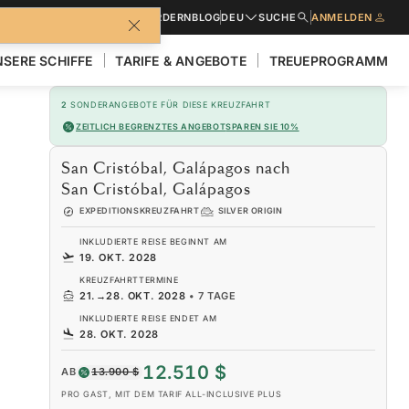
BROSCHÜREN
ANGEBOT ANFORDERN
BLOG
DEU
SUCHE
ANMELDEN
SERE SCHIFFE
TARIFE & ANGEBOTE
TREUEPROGRAMM
2
SONDERANGEBOTE FÜR DIESE KREUZFAHRT
ZEITLICH BEGRENZTES ANGEBOT
SPAREN SIE 10%
San Cristóbal, Galápagos nach
San Cristóbal, Galápagos
EXPEDITIONSKREUZFAHRT
SILVER ORIGIN
INKLUDIERTE REISE BEGINNT AM
19. OKT. 2028
KREUZFAHRTTERMINE
21.
→
28. OKT. 2028
•
7 TAGE
INKLUDIERTE REISE ENDET AM
28. OKT. 2028
12.510 $
AB
13.900 $
PRO GAST, MIT DEM TARIF ALL-INCLUSIVE PLUS