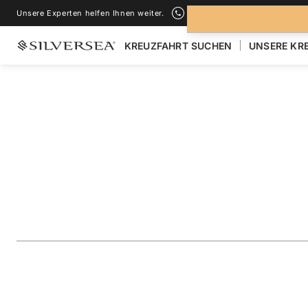
Unsere Experten helfen Ihnen weiter.
+1-888-978-4070
KREUZFAHRT SUCHEN
UNSERE KR
ZURÜCK ZU ALLEN
KREUZFAHRTEN NACH GALÁPAGOS INSEL
The Galápagos: Ex
Outer Loop
Reise
#
OR281021007
ZU FAVORITEN HINZUFÜGEN
TEILEN
HERUNTERLAD