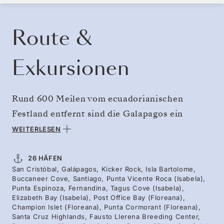
KREUZFAHRT BUCHEN
ANGEBOT ANFORDERN
Route &
Exkursionen
Rund 600 Meilen vom ecuadorianischen
Festland entfernt sind die Galapagos ein
Refugium wie kein anderes. Besuchen Sie die
WEITERLESEN
Galapagos, wenn kühle, nährstoffreiche
Gewässer Galapagos-Pinguine und
26 HÄFEN
San Cristóbal, Galápagos, Kicker Rock, Isla Bartolome,
flugunfähige Kormorane ins Meer locken und
Buccaneer Cove, Santiago, Punta Vicente Roca (Isabela),
so hervorragende Gelegenheit zum
Punta Espinoza, Fernandina, Tagus Cove (Isabela),
Elizabeth Bay (Isabela), Post Office Bay (Floreana),
Schnorcheln und Tauchen bieten. Wale und
Champion Islet (Floreana), Punta Cormorant (Floreana),
Santa Cruz Highlands, Fausto Llerena Breeding Center,
Delfine sind in den westlichen Wasserstraßen