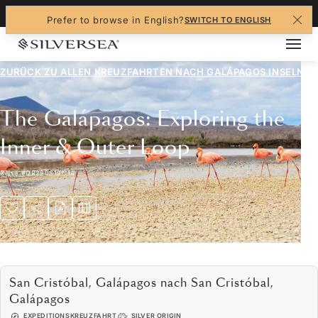
+1-888-978-4070
Prefer to browse in English?
SWITCH TO ENGLISH
ZURÜCK ZU ALLEN
KREUZFAHRTEN NACH GALÁPAGOS INSELN
The Galápagos: Exploring the
Inner & Outer Loop
Reise
#
OR280819C14
San Cristóbal, Galápagos nach San Cristóbal,
Galápagos
EXPEDITIONSKREUZFAHRT
SILVER ORIGIN