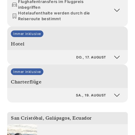
Flughafentransfers im Flugpreis
inbegriffen
Hotelaufenthalte werden durch die
Reiseroute bestimmt
Immer inklusive
Hotel
DO., 17. AUGUST
Immer inklusive
Charterflüge
SA., 19. AUGUST
San Cristóbal, Galápagos
,
Ecuador