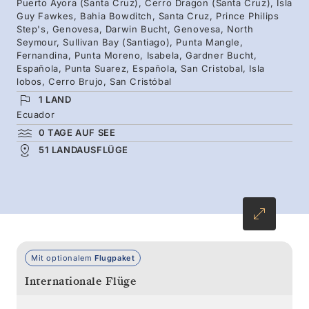
Puerto Ayora (Santa Cruz), Cerro Dragon (Santa Cruz), Isla
häufig anzutreffen. Auf Española haben Sie
Guy Fawkes, Bahia Bowditch, Santa Cruz, Prince Philips
Step's, Genovesa, Darwin Bucht, Genovesa, North
sogar die Chance, den Wellenalbatros zu
Seymour, Sullivan Bay (Santiago), Punta Mangle,
sehen – und die endemische Spottdrossel zu
Fernandina, Punta Moreno, Isabela, Gardner Bucht,
Española, Punta Suarez, Española, San Cristobal, Isla
hören.
lobos, Cerro Brujo, San Cristóbal
1 LAND
Ecuador
0 TAGE AUF SEE
51 LANDAUSFLÜGE
Mit optionalem
Flugpaket
Internationale Flüge