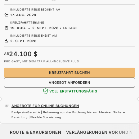
INKLUDIERTE REISE BEGINNT AM
17. AUG. 2028
KREUZFAHRTTERMINE
19. AUG.
→
2. SEPT. 2028
•
14 TAGE
INKLUDIERTE REISE ENDET AM
2. SEPT. 2028
24.100 $
AB
PRO GAST, MIT DEM TARIF ALL-INCLUSIVE PLUS
KREUZFAHRT BUCHEN
ANGEBOT ANFORDERN
VOLL ERSTATTUNGSFÄHIG
ANGEBOTE FÜR ONLINE BUCHUNGEN
Bestpreis-Garantie | Betreuung von der Buchung bis zur Abreise | Sichere
Bezahlung | Flexible Stornierung
24.100 $
AB
ROUTE & EXKURSIONEN
VERLÄNGERUNGEN VOR UND NA
PRO GAST, MIT DEM TARIF ALL-INCLUSIVE PLUS