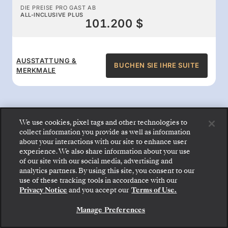
DIE PREISE PRO GAST AB
ALL-INCLUSIVE PLUS
101.200 $
AUSSTATTUNG &
BUCHEN SIE IHRE SUITE
MERKMALE
We use cookies, pixel tags and other technologies to
collect information you provide as well as information
All-inclusive-Leistungen an
about your interactions with our site to enhance user
experience. We also share information about your use
Bord
of our site with our social media, advertising and
analytics partners. By using this site, you consent to our
Gehen Sie an Bord: Wählen Sie Ihre Suite und
use of these tracking tools in accordance with our
prüfen Sie die Preise und Inklusivleistungen, bevor
Genießen Sie den Komfort, für den Silversea
Privacy Notice
and you accept our
Terms of Use.
Sie Ihre Silversea-Reise sicher bestätigen.
bekannt ist: Gourmetspeisen rund um die Uhr,
Manage Preferences
BUCHEN SIE IHRE SUITE
Butlerservice, erstklassige Unterhaltung und