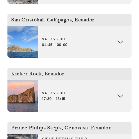
San Cristóbal, Galápagos
,
Ecuador
SA., 15. JULI
04:45 - 00:00
Kicker Rock
,
Ecuador
SA., 15. JULI
17:30 - 18:15
Prince Philips Step's, Genovesa
,
Ecuador
SIEHE DETAILS FÜR 2