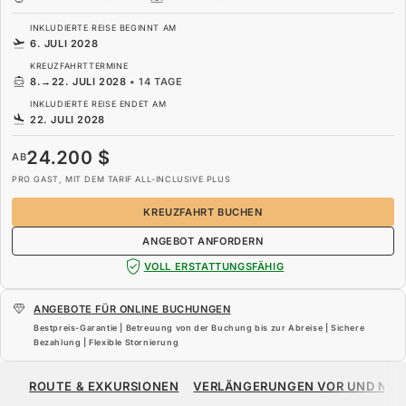
INKLUDIERTE REISE BEGINNT AM
6. JULI 2028
KREUZFAHRTTERMINE
8.
→
22. JULI 2028
•
14 TAGE
INKLUDIERTE REISE ENDET AM
22. JULI 2028
24.200 $
AB
PRO GAST, MIT DEM TARIF ALL-INCLUSIVE PLUS
KREUZFAHRT BUCHEN
ANGEBOT ANFORDERN
VOLL ERSTATTUNGSFÄHIG
ANGEBOTE FÜR ONLINE BUCHUNGEN
Bestpreis-Garantie | Betreuung von der Buchung bis zur Abreise | Sichere
Bezahlung | Flexible Stornierung
24.200 $
AB
ROUTE & EXKURSIONEN
VERLÄNGERUNGEN VOR UND NA
PRO GAST, MIT DEM TARIF ALL-INCLUSIVE PLUS