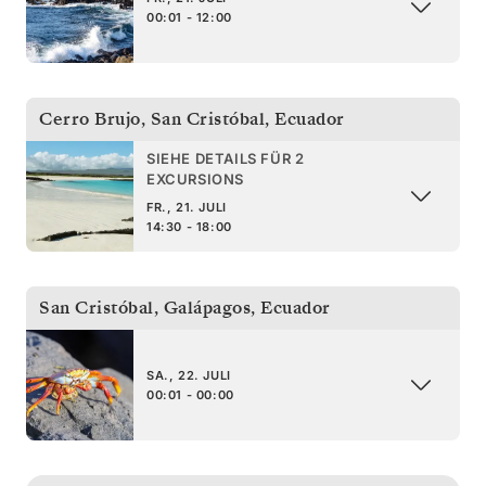
00:01 - 12:00
Cerro Brujo, San Cristóbal
,
Ecuador
SIEHE DETAILS FÜR 2
EXCURSIONS
FR., 21. JULI
14:30 - 18:00
San Cristóbal, Galápagos
,
Ecuador
SA., 22. JULI
00:01 - 00:00