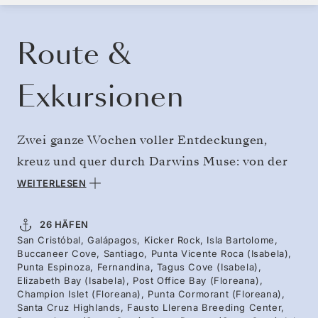
KREUZFAHRT BUCHEN
ANGEBOT ANFORDERN
Route &
Exkursionen
Zwei ganze Wochen voller Entdeckungen,
kreuz und quer durch Darwins Muse: von der
Lavaküste Fernandinas bis zu den von
WEITERLESEN
Seevögeln gesäumten Klippen Genovesas und
der außergewöhnlichen Albatroskolonie
26 HÄFEN
San Cristóbal, Galápagos, Kicker Rock, Isla Bartolome,
Españolas. Keine andere Region verdeutlicht
Buccaneer Cove, Santiago, Punta Vicente Roca (Isabela),
besser, dass die dort lebenden Tiere nie gelernt
Punta Espinoza, Fernandina, Tagus Cove (Isabela),
Elizabeth Bay (Isabela), Post Office Bay (Floreana),
haben, Menschen zu fürchten, als das
Champion Islet (Floreana), Punta Cormorant (Floreana),
Santa Cruz Highlands, Fausto Llerena Breeding Center,
Hochland von Santa Cruz mit seinen