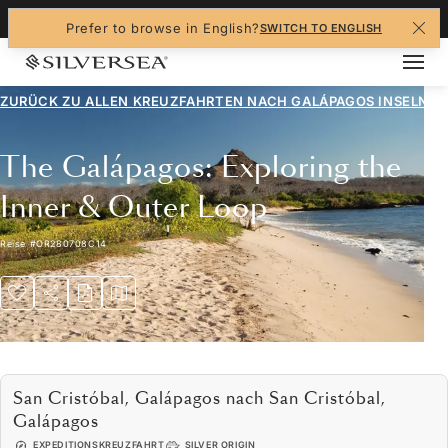
+1-888-978-4070
Prefer to browse in English?
SWITCH TO ENGLISH
ZURÜCK ZU ALLEN
KREUZFAHRTEN NACH GALÁPAGOS INSELN
The Galápagos: Exploring the
Inner & Outer Loop
Reise
#
OR280708C14
San Cristóbal, Galápagos nach San Cristóbal,
Galápagos
EXPEDITIONSKREUZFAHRT
SILVER ORIGIN