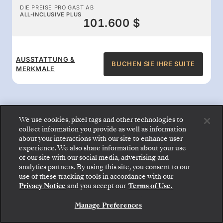
DIE PREISE PRO GAST AB
ALL-INCLUSIVE PLUS
101.600 $
AUSSTATTUNG &
BUCHEN SIE IHRE SUITE
MERKMALE
We use cookies, pixel tags and other technologies to
collect information you provide as well as information
All-inclusive-Leistungen an
about your interactions with our site to enhance user
experience. We also share information about your use
Bord
of our site with our social media, advertising and
analytics partners. By using this site, you consent to our
Gehen Sie an Bord: Wählen Sie Ihre Suite und
use of these tracking tools in accordance with our
prüfen Sie die Preise und Inklusivleistungen, bevor
Genießen Sie den Komfort, für den Silversea
Privacy Notice
and you accept our
Terms of Use.
Sie Ihre Silversea-Reise sicher bestätigen.
bekannt ist: Gourmetspeisen rund um die Uhr,
Manage Preferences
BUCHEN SIE IHRE SUITE
Butlerservice, erstklassige Unterhaltung und