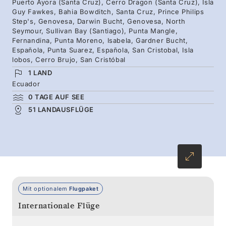
Puerto Ayora (Santa Cruz), Cerro Dragon (Santa Cruz), Isla
Riesenschildkröten. Erleben Sie das alles,
Guy Fawkes, Bahia Bowditch, Santa Cruz, Prince Philips
Step's, Genovesa, Darwin Bucht, Genovesa, North
indem Sie unsere beiden Galapagos-
Seymour, Sullivan Bay (Santiago), Punta Mangle,
Reiserouten zu einer einzigen, nahtlosen
Fernandina, Punta Moreno, Isabela, Gardner Bucht,
Española, Punta Suarez, Española, San Cristobal, Isla
Kreuzfahrt kombinieren.
lobos, Cerro Brujo, San Cristóbal
1 LAND
Ecuador
0 TAGE AUF SEE
51 LANDAUSFLÜGE
Mit optionalem
Flugpaket
Internationale Flüge