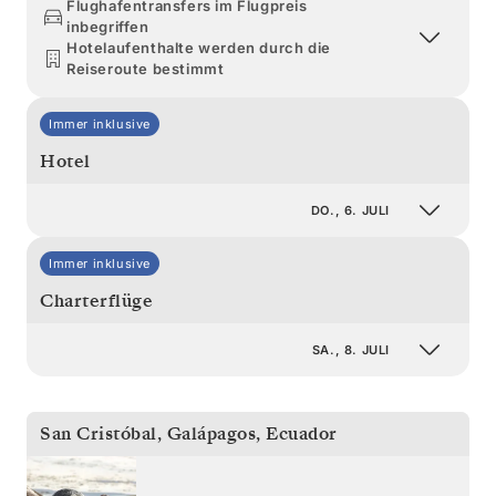
Flughafentransfers im Flugpreis
inbegriffen
Hotelaufenthalte werden durch die
Reiseroute bestimmt
Immer inklusive
Hotel
DO., 6. JULI
Immer inklusive
Charterflüge
SA., 8. JULI
San Cristóbal, Galápagos
,
Ecuador