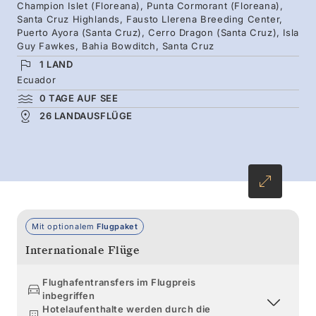
Mittelpunkt steht die Tierwelt, aber auch
Champion Islet (Floreana), Punta Cormorant (Floreana),
Santa Cruz Highlands, Fausto Llerena Breeding Center,
menschliche Spuren sind noch vorhanden –
Puerto Ayora (Santa Cruz), Cerro Dragon (Santa Cruz), Isla
von der Post Office Bay auf Floreana bis zur
Guy Fawkes, Bahia Bowditch, Santa Cruz
Charles Darwin Research Station. Entdecken
1 LAND
Ecuador
Sie all dies mit Experten, die hier geboren und
0 TAGE AUF SEE
aufgewachsen sind – ihre Leidenschaft und ihr
26 LANDAUSFLÜGE
Wissen machen jede Begegnung zu einem
bereichernden Erlebnis.
Mit optionalem
Flugpaket
Internationale Flüge
Flughafentransfers im Flugpreis
inbegriffen
Hotelaufenthalte werden durch die