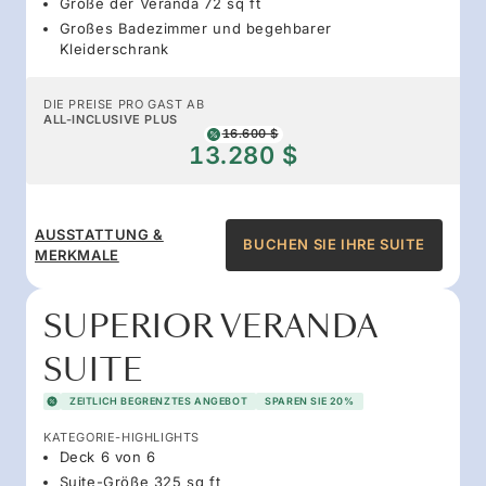
Größe der Veranda 72 sq ft
Großes Badezimmer und begehbarer
Kleiderschrank
DIE PREISE PRO GAST AB
ALL-INCLUSIVE PLUS
16.600 $
13.280 $
AUSSTATTUNG &
BUCHEN SIE IHRE SUITE
MERKMALE
SUPERIOR VERANDA
SUITE
ZEITLICH BEGRENZTES ANGEBOT
SPAREN SIE 20%
KATEGORIE-HIGHLIGHTS
Deck 6 von 6
Suite-Größe 325 sq ft