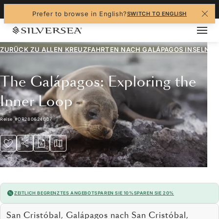
+1-888-978-4070
Prefer to browse in English?
SWITCH TO ENGLISH
ZURÜCK ZU ALLEN
KREUZFAHRTEN NACH GALÁPAGOS INSELN
The Galápagos: Exploring the
Inner Loop
Reise
#
OR280624007
ZEITLICH BEGRENZTES ANGEBOT
SPAREN SIE 10%
SPAREN SIE 20%
San Cristóbal, Galápagos nach San Cristóbal,