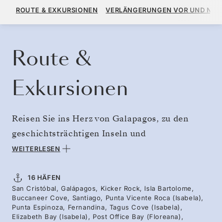
13.280 $
16.600 $
AB
ROUTE & EXKURSIONEN
VERLÄNGERUNGEN VOR UND NA
PRO GAST, MIT DEM TARIF ALL-INCLUSIVE PLUS
KREUZFAHRT BUCHEN
ANGEBOT ANFORDERN
Route &
Exkursionen
Reisen Sie ins Herz von Galapagos, zu den
geschichtsträchtigen Inseln und
außergewöhnlichen Lebewesen, die Darwin
WEITERLESEN
inspiriert haben. Jeder Tag verspricht
atemberaubende Anblicke und Begegnungen
16 HÄFEN
San Cristóbal, Galápagos, Kicker Rock, Isla Bartolome,
mit Tieren, von sanften Riesenschildkröten bis
Buccaneer Cove, Santiago, Punta Vicente Roca (Isabela),
hin zu Blaufußtölpeln auf den Felsen. Im
Punta Espinoza, Fernandina, Tagus Cove (Isabela),
Elizabeth Bay (Isabela), Post Office Bay (Floreana),