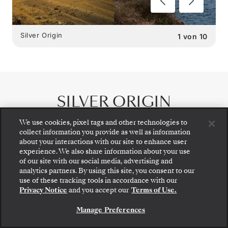
Silver Origin
1
von
10
SILVER ORIGIN
SPEISEMÖGLICHKEITEN
:
We use cookies, pixel tags and other technologies to
collect information you provide as well as information
2 RESTAURANTS
about your interactions with our site to enhance user
experience. We also share information about your use
of our site with our social media, advertising and
analytics partners. By using this site, you consent to our
Gehen Sie an Bord: Wählen Sie Ihre Suite und
use of these tracking tools in accordance with our
prüfen Sie die Preise und Inklusivleistungen, bevor
Privacy Notice
and you accept our
Terms of Use.
Sie Ihre Silversea-Reise sicher bestätigen.
Manage Preferences
BUCHEN SIE IHRE SUITE