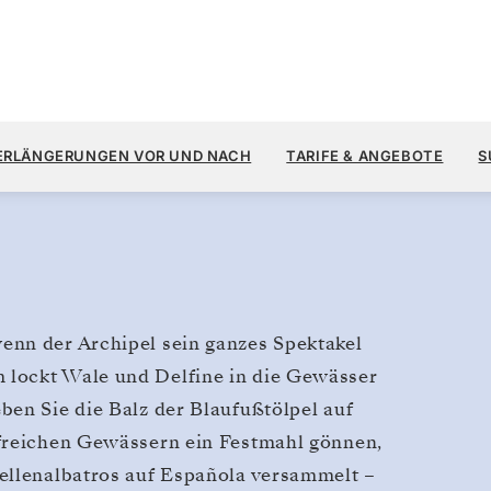
25.100
10.
→
24. JUNI 2028
AB
l, Galápagos
ERLÄNGERUNGEN VOR UND NACH
TARIFE & ANGEBOTE
S
14 TAGE
PRO GAST, MIT DEM TARIF ALL-
enn der Archipel sein ganzes Spektakel
 lockt Wale und Delfine in die Gewässer
ben Sie die Balz der Blaufußtölpel auf
ffreichen Gewässern ein Festmahl gönnen,
ellenalbatros auf Española versammelt –