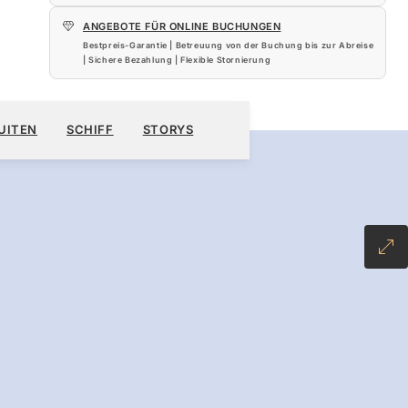
ANGEBOTE FÜR ONLINE BUCHUNGEN
Bestpreis-Garantie | Betreuung von der Buchung bis zur Abreise
| Sichere Bezahlung | Flexible Stornierung
 $
KREUZFAHRT BUCHEN
ANGEBOT ANFORDERN
UITEN
SCHIFF
STORYS
INCLUSIVE PLUS