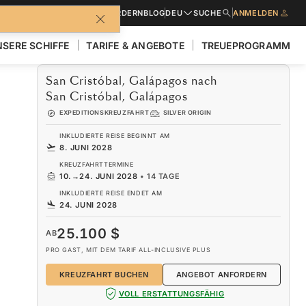
BROSCHÜREN
ANGEBOT ANFORDERN
BLOG
DEU
SUCHE
ANMELDEN
SERE SCHIFFE
TARIFE & ANGEBOTE
TREUEPROGRAMM
San Cristóbal, Galápagos nach
San Cristóbal, Galápagos
EXPEDITIONSKREUZFAHRT
SILVER ORIGIN
INKLUDIERTE REISE BEGINNT AM
8. JUNI 2028
KREUZFAHRTTERMINE
10.
→
24. JUNI 2028
•
14 TAGE
INKLUDIERTE REISE ENDET AM
24. JUNI 2028
25.100 $
AB
PRO GAST, MIT DEM TARIF ALL-INCLUSIVE PLUS
KREUZFAHRT BUCHEN
ANGEBOT ANFORDERN
VOLL ERSTATTUNGSFÄHIG