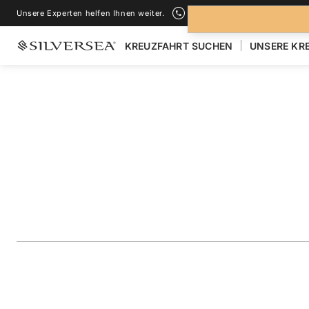
Unsere Experten helfen Ihnen weiter.
+1-888-978-4070
KREUZFAHRT SUCHEN
UNSERE KR
ZURÜCK ZU ALLEN
KREUZFAHRTEN NACH GALÁPAGOS INSEL
The Galápagos: Ex
Inner & Outer Lo
Reise
#
OR280610C14
ZU FAVORITEN HINZUFÜGEN
TEILEN
HERUNTERLAD