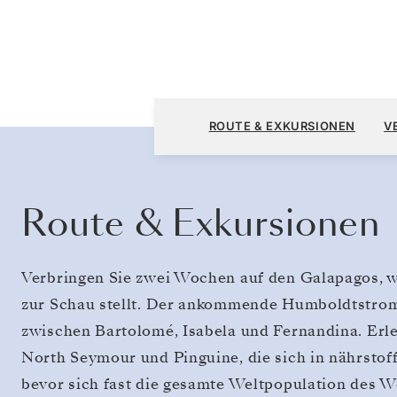
San Cristóbal, Galápagos nach San Cristóba
ROUTE & EXKURSIONEN
V
Route & Exkursionen
Verbringen Sie zwei Wochen auf den Galapagos, w
zur Schau stellt. Der ankommende Humboldtstrom
zwischen Bartolomé, Isabela und Fernandina. Erle
North Seymour und Pinguine, die sich in nährsto
bevor sich fast die gesamte Weltpopulation des W