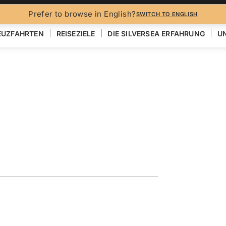
Prefer to browse in English?
SWITCH TO ENGLISH
EUZFAHRTEN
REISEZIELE
DIE SILVERSEA ERFAHRUNG
UN
N
ploring the
op
EN
KARTE ANZEIGEN