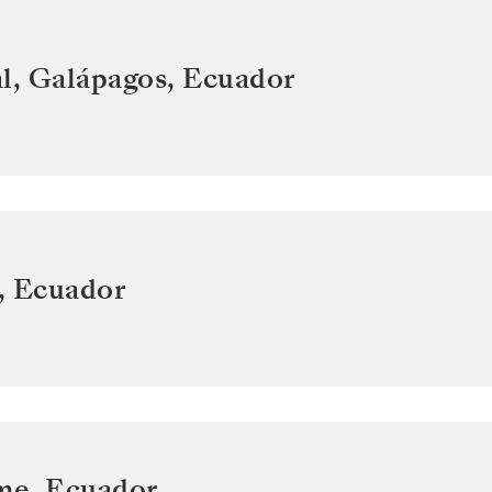
l, Galápagos
,
Ecuador
,
Ecuador
ome
,
Ecuador