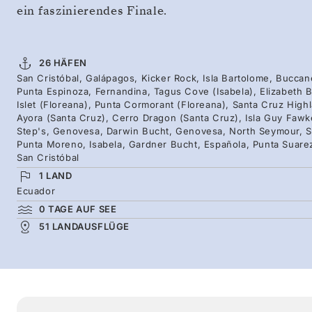
ein faszinierendes Finale.
26 HÄFEN
San Cristóbal, Galápagos, Kicker Rock, Isla Bartolome, Buccan
Punta Espinoza, Fernandina, Tagus Cove (Isabela), Elizabeth B
Islet (Floreana), Punta Cormorant (Floreana), Santa Cruz High
Ayora (Santa Cruz), Cerro Dragon (Santa Cruz), Isla Guy Fawke
Step's, Genovesa, Darwin Bucht, Genovesa, North Seymour, Su
Punta Moreno, Isabela, Gardner Bucht, Española, Punta Suarez,
San Cristóbal
1 LAND
Ecuador
0 TAGE AUF SEE
51 LANDAUSFLÜGE