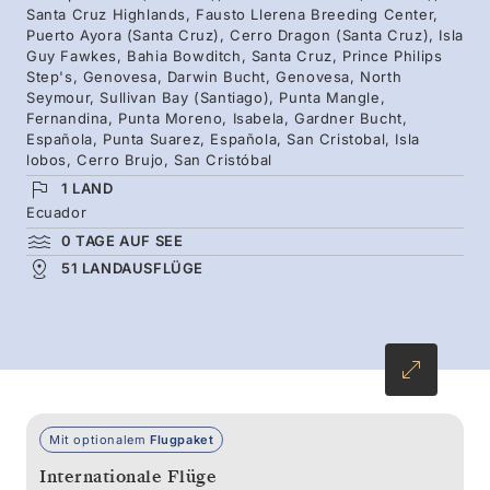
Santa Cruz Highlands, Fausto Llerena Breeding Center,
Insel Genovesa weitergeht – und zum
Puerto Ayora (Santa Cruz), Cerro Dragon (Santa Cruz), Isla
Abschluss nach Española, wo sich fast alle
Guy Fawkes, Bahia Bowditch, Santa Cruz, Prince Philips
Step's, Genovesa, Darwin Bucht, Genovesa, North
Wellenalbatrosse der Welt versammeln.
Seymour, Sullivan Bay (Santiago), Punta Mangle,
Fernandina, Punta Moreno, Isabela, Gardner Bucht,
Española, Punta Suarez, Española, San Cristobal, Isla
lobos, Cerro Brujo, San Cristóbal
1 LAND
Ecuador
0 TAGE AUF SEE
51 LANDAUSFLÜGE
Mit optionalem
Flugpaket
Internationale Flüge