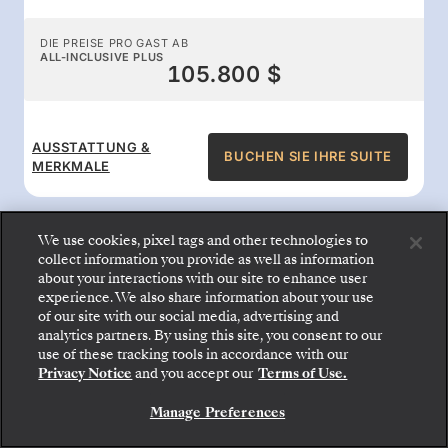
DIE PREISE PRO GAST AB
ALL-INCLUSIVE PLUS
105.800 $
AUSSTATTUNG &
BUCHEN SIE IHRE SUITE
MERKMALE
We use cookies, pixel tags and other technologies to
collect information you provide as well as information
about your interactions with our site to enhance user
All-inclusive-Leistungen an
experience. We also share information about your use
of our site with our social media, advertising and
Bord
analytics partners. By using this site, you consent to our
Gehen Sie an Bord: Wählen Sie Ihre Suite und
use of these tracking tools in accordance with our
prüfen Sie die Preise und Inklusivleistungen, bevor
Privacy Notice
and you accept our
Terms of Use.
Sie Ihre Silversea-Reise sicher bestätigen.
Genießen Sie den Komfort, für den Silversea
Manage Preferences
BUCHEN SIE IHRE SUITE
bekannt ist: Gourmetspeisen rund um die Uhr,