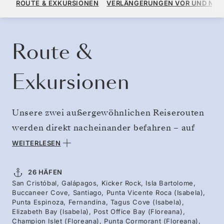
ROUTE & EXKURSIONEN
VERLÄNGERUNGEN VOR UND NA
PRO GAST, MIT DEM TARIF ALL-INCLUSIVE PLUS
KREUZFAHRT BUCHEN
ANGEBOT ANFORDERN
Route &
Exkursionen
Unsere zwei außergewöhnlichen Reiserouten
werden direkt nacheinander befahren – auf
dieser zweiwöchigen Reise erleben Sie die
WEITERLESEN
gesamte Vielfalt der Galapagosinseln.
Beginnen Sie Ihre Reise auf den jüngeren
26 HÄFEN
San Cristóbal, Galápagos, Kicker Rock, Isla Bartolome,
vulkanischen Inseln und an den dolchscharfen
Buccaneer Cove, Santiago, Punta Vicente Roca (Isabela),
Felsformationen wie dem Kicker Rock, bevor
Punta Espinoza, Fernandina, Tagus Cove (Isabela),
Elizabeth Bay (Isabela), Post Office Bay (Floreana),
es zu den Seevogelkolonien der abgelegenen
Champion Islet (Floreana), Punta Cormorant (Floreana),