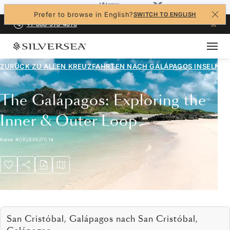
Prefer to browse in English?
SWITCH TO ENGLISH
+1-888-978-4070
ZURÜCK ZU ALLEN
KREUZFAHRTEN NACH GALÁPAGOS INSELN
The Galápagos: Exploring the
Inner & Outer Loop
Reise
#
OR280527C14
San Cristóbal, Galápagos nach San Cristóbal,