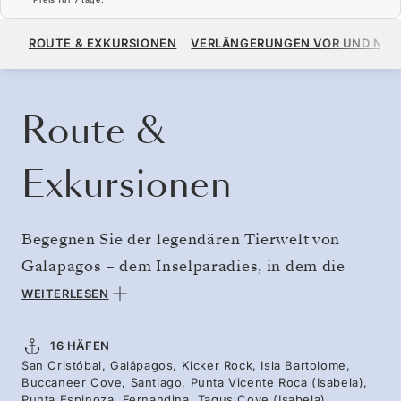
14.040 $
15.600 $
AB
ROUTE & EXKURSIONEN
VERLÄNGERUNGEN VOR UND NA
PRO GAST, MIT DEM TARIF ALL-INCLUSIVE PLUS
KREUZFAHRT BUCHEN
ANGEBOT ANFORDERN
Route &
Exkursionen
Begegnen Sie der legendären Tierwelt von
Galapagos – dem Inselparadies, in dem die
Tiere bekanntermaßen keine Angst vor Ihnen
WEITERLESEN
haben. Beobachten Sie Meerechsen, die sich in
die Wellen stürzen, Galapagos-Pinguine, die
16 HÄFEN
San Cristóbal, Galápagos, Kicker Rock, Isla Bartolome,
durch das Wasser huschen, und
Buccaneer Cove, Santiago, Punta Vicente Roca (Isabela),
Meeresschildkröten, die über vulkanische Riffe
Punta Espinoza, Fernandina, Tagus Cove (Isabela),