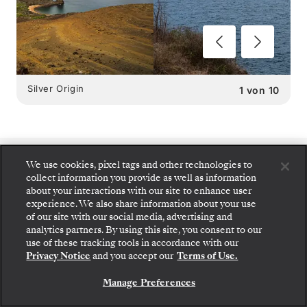
Silver Origin
1
von
10
We use cookies, pixel tags and other technologies to
SILVER ORIGIN
collect information you provide as well as information
about your interactions with our site to enhance user
SPEISEMÖGLICHKEITEN
:
experience. We also share information about your use
of our site with our social media, advertising and
2 RESTAURANTS
analytics partners. By using this site, you consent to our
Gehen Sie an Bord: Wählen Sie Ihre Suite und
use of these tracking tools in accordance with our
prüfen Sie die Preise und Inklusivleistungen, bevor
Privacy Notice
and you accept our
Terms of Use.
Sie Ihre Silversea-Reise sicher bestätigen.
Manage Preferences
BUCHEN SIE IHRE SUITE