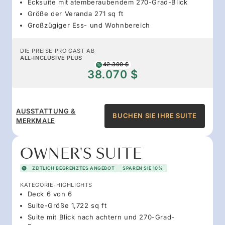
Ecksuite mit atemberaubendem 270-Grad-Blick
Größe der Veranda 271 sq ft
Großzügiger Ess- und Wohnbereich
DIE PREISE PRO GAST AB
ALL-INCLUSIVE PLUS
42.300 $
38.070 $
AUSSTATTUNG &
BUCHEN SIE IHRE SUITE
MERKMALE
OWNER'S SUITE
ZEITLICH BEGRENZTES ANGEBOT
SPAREN SIE 10%
KATEGORIE-HIGHLIGHTS
Deck 6 von 6
Suite-Größe 1,722 sq ft
Suite mit Blick nach achtern und 270-Grad-