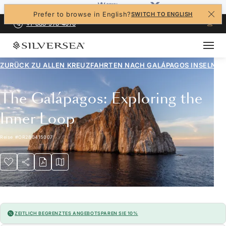
Prefer to browse in English?
SWITCH TO ENGLISH
+1-888-978-4070
ZURÜCK ZU ALLEN
KREUZFAHRTEN NACH GALÁPAGOS INSELN
The Galápagos: Exploring the
Inner Loop
Reise
#
OR280415007
ZEITLICH BEGRENZTES ANGEBOT
SPAREN SIE 10%