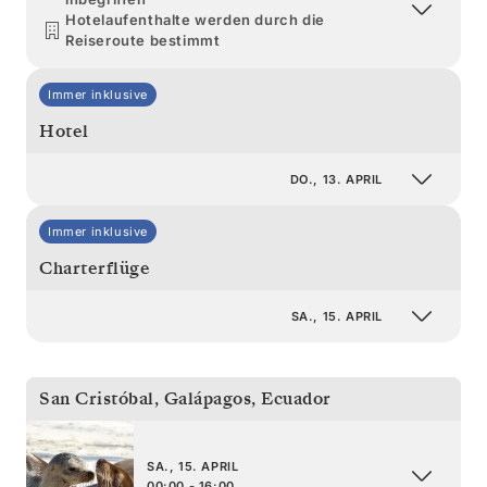
Hotelaufenthalte werden durch die
Reiseroute bestimmt
Immer inklusive
Hotel
DO., 13. APRIL
Immer inklusive
Charterflüge
SA., 15. APRIL
San Cristóbal, Galápagos
,
Ecuador
SA., 15. APRIL
00:00 - 16:00