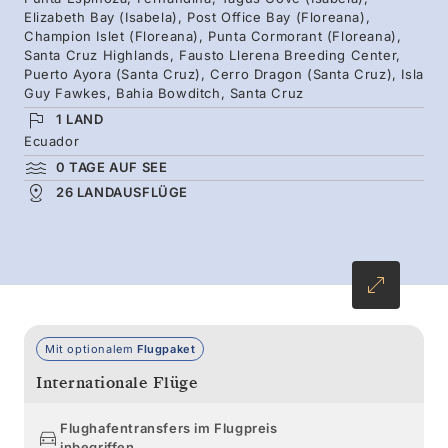
Elizabeth Bay (Isabela), Post Office Bay (Floreana),
gleiten. Von Riesenschildkröten bis zu
Champion Islet (Floreana), Punta Cormorant (Floreana),
Santa Cruz Highlands, Fausto Llerena Breeding Center,
Blaufußtölpeln – entdecken Sie die westlichen
Puerto Ayora (Santa Cruz), Cerro Dragon (Santa Cruz), Isla
Vulkaninseln zusammen mit Naturforschern,
Guy Fawkes, Bahia Bowditch, Santa Cruz
die auf dem Archipel geboren und
1 LAND
Ecuador
aufgewachsen sind und die vielen Geschichten
0 TAGE AUF SEE
der Inseln mit faszinierenden Einblicken zum
26 LANDAUSFLÜGE
Leben erwecken.
Mit optionalem
Flugpaket
Internationale Flüge
Flughafentransfers im Flugpreis
inbegriffen