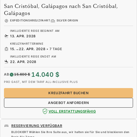
San Cristóbal, Galápagos nach San Cristóbal,
Galápagos
EXPEDITIONSKREUZFAHRT
SILVER ORIGIN
INKLUDIERTE REISE BEGINNT AM
13. APR. 2028
KREUZFAHRTTERMINE
15.
→
22. APR. 2028
•
7 TAGE
INKLUDIERTE REISE ENDET AM
22. APR. 2028
14.040 $
AB
15.600 $
PRO GAST, MIT DEM TARIF ALL-INCLUSIVE PLUS
KREUZFAHRT BUCHEN
ANGEBOT ANFORDERN
VOLL ERSTATTUNGSFÄHIG
RESERVIERUNG VERFÜGBAR
BLOCKIERT Wählen Sie Ihre Suite aus, wir halten sie für Sie und blockieren den
Preis für
7 tage
.