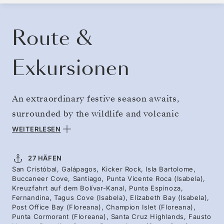
KREUZFAHRT BUCHEN
ANGEBOT ANFORDERN
Route &
Exkursionen
An extraordinary festive season awaits,
surrounded by the wildlife and volcanic
wonders of the Galápagos. Watch “Christmas
WEITERLESEN
iguanas” glow with festive red and green hues
as you journey west to iconic islands, meeting
27 HÄFEN
San Cristóbal, Galápagos, Kicker Rock, Isla Bartolome,
Galápagos penguins along Isabela’s shores.
Buccaneer Cove, Santiago, Punta Vicente Roca (Isabela),
Head north to see magnificent frigatebirds,
Kreuzfahrt auf dem Bolívar-Kanal, Punta Espinoza,
Fernandina, Tagus Cove (Isabela), Elizabeth Bay (Isabela),
then discover Santa Cruz’s gentle giant
Post Office Bay (Floreana), Champion Islet (Floreana),
Punta Cormorant (Floreana), Santa Cruz Highlands, Fausto
tortoises, and Española’s sea lion colonies.