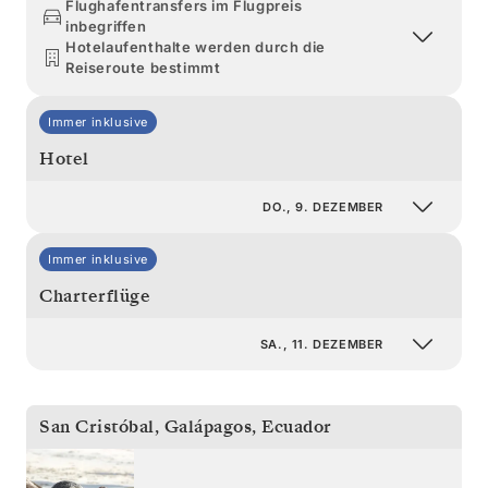
Flughafentransfers im Flugpreis
inbegriffen
Hotelaufenthalte werden durch die
Reiseroute bestimmt
Immer inklusive
Hotel
DO., 9. DEZEMBER
Immer inklusive
Charterflüge
SA., 11. DEZEMBER
San Cristóbal, Galápagos
,
Ecuador