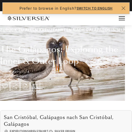
+1-888-978-4070
Prefer to browse in English?
SWITCH TO ENGLISH
ZURÜCK ZU ALLEN
KREUZFAHRTEN NACH GALÁPAGOS INSELN
The Galápagos: Exploring the
Inner & Outer Loop
Reise
#
OR271211C14
San Cristóbal, Galápagos nach San Cristóbal,
Galápagos
EXPEDITIONSKREUZFAHRT
SILVER ORIGIN