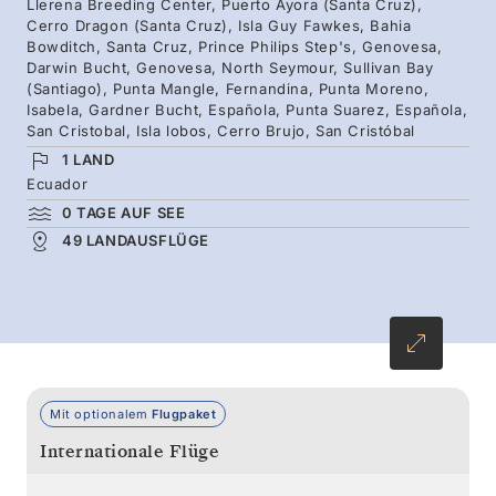
Llerena Breeding Center, Puerto Ayora (Santa Cruz),
Round off the year by exploring this legendary
Cerro Dragon (Santa Cruz), Isla Guy Fawkes, Bahia
Bowditch, Santa Cruz, Prince Philips Step's, Genovesa,
archipelago in extraordinary depth.
Darwin Bucht, Genovesa, North Seymour, Sullivan Bay
(Santiago), Punta Mangle, Fernandina, Punta Moreno,
Isabela, Gardner Bucht, Española, Punta Suarez, Española,
San Cristobal, Isla lobos, Cerro Brujo, San Cristóbal
1 LAND
Ecuador
0 TAGE AUF SEE
49 LANDAUSFLÜGE
Mit optionalem
Flugpaket
Internationale Flüge