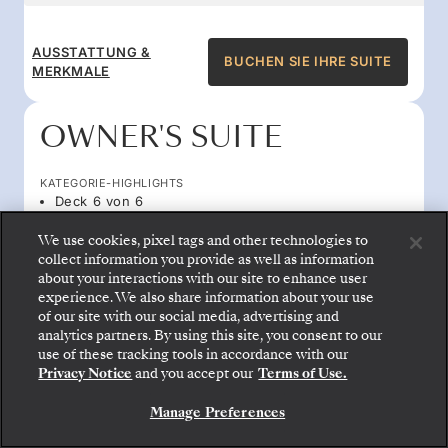
AUSSTATTUNG &
BUCHEN SIE IHRE SUITE
MERKMALE
OWNER'S SUITE
KATEGORIE-HIGHLIGHTS
Deck 6 von 6
Suite-Größe 1,722 sq ft
We use cookies, pixel tags and other technologies to
Suite mit Blick nach achtern und 270-Grad-
collect information you provide as well as information
Panorama
about your interactions with our site to enhance user
Größe der Veranda 646 sq ft
experience. We also share information about your use
Großzügiger Ess- und Wohnbereich
of our site with our social media, advertising and
analytics partners. By using this site, you consent to our
Gehen Sie an Bord: Wählen Sie Ihre Suite und
use of these tracking tools in accordance with our
prüfen Sie die Preise und Inklusivleistungen, bevor
DIE PREISE PRO GAST AB
Privacy Notice
and you accept our
Terms of Use.
Sie Ihre Silversea-Reise sicher bestätigen.
ALL-INCLUSIVE PLUS
75.100 $
Manage Preferences
BUCHEN SIE IHRE SUITE