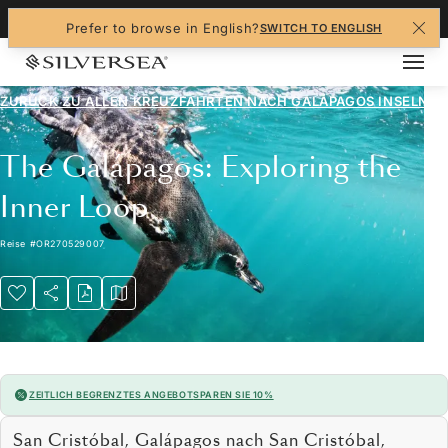
+1-888-978-4070
Prefer to browse in English?
SWITCH TO ENGLISH
ZURÜCK ZU ALLEN
KREUZFAHRTEN NACH GALÁPAGOS INSELN
The Galápagos: Exploring the
Inner Loop
Reise
#
OR270529007
ZEITLICH BEGRENZTES ANGEBOT
SPAREN SIE 10%
San Cristóbal, Galápagos nach San Cristóbal,