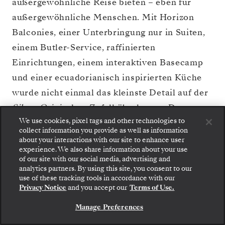
außergewöhnliche Reise bieten – eben für
außergewöhnliche Menschen. Mit Horizon
Balconies, einer Unterbringung nur in Suiten,
einem Butler-Service, raffinierten
Einrichtungen, einem interaktiven Basecamp
und einer ecuadorianisch inspirierten Küche
wurde nicht einmal das kleinste Detail auf der
Silver Origin
dem Zufall überlassen. Das
We use cookies, pixel tags and other technologies to
umweltbewussteste Schiff, das wir je gebaut
collect information you provide as well as information
haben, steht für einen Entwicklungssprung und
about your interactions with our site to enhance user
experience. We also share information about your use
übertrifft bei weitem jegliche Vorstellungen,
of our site with our social media, advertising and
die Sie vielleicht von einer Reise mit der
Silver
analytics partners. By using this site, you consent to our
Gehen Sie an Bord: Wählen Sie Ihre Suite und
use of these tracking tools in accordance with our
prüfen Sie die Preise und Inklusivleistungen, bevor
Origin
hatten.
Mehr entdecken >
Privacy Notice
and you accept our
Terms of Use.
Sie Ihre Silversea-Reise sicher bestätigen.
Manage Preferences
BUCHEN SIE IHRE SUITE
DECKPLAN
KREUZFAHRT BUCHEN
ANSCHAUEN