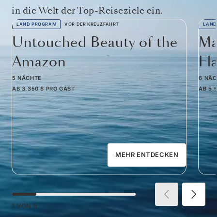
in die Welt der Top-Reiseziele ein.
LAND PROGRAM
VOR DER KREUZFAHRT
LAND
Untouched Beauty of the
Ma
Amazon
Fl
5 NÄCHTE
6 NÄ
AB
3.350 $
PRO GAST
AB
5.
MEHR ENTDECKEN
1
VON
5