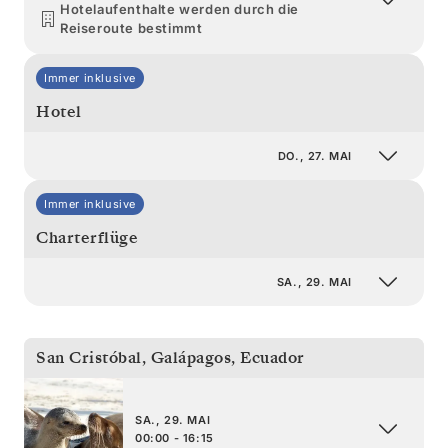
Hotelaufenthalte werden durch die
Reiseroute bestimmt
Immer inklusive
Hotel
DO., 27. MAI
Immer inklusive
Charterflüge
SA., 29. MAI
San Cristóbal, Galápagos
,
Ecuador
SA., 29. MAI
00:00 - 16:15