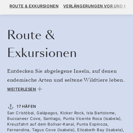
46.512 $
51.680 $
AB
ROUTE & EXKURSIONEN
VERLÄNGERUNGEN VOR UND NA
PRO GAST, MIT DEM TARIF ALL-INCLUSIVE PLUS
KREUZFAHRT BUCHEN
ANGEBOT ANFORDERN
Route &
Exkursionen
Entdecken Sie abgelegene Inseln, auf denen
endemische Arten und seltene Wildtiere leben.
Segeln Sie vorbei am zerklüfteten Kicker Rock,
WEITERLESEN
über dem Blaufußtölpel und Fregattvögel
kreisen, während darunter Riffhaie und
17 HÄFEN
San Cristóbal, Galápagos, Kicker Rock, Isla Bartolome,
Schildkröten schwimmen. Erkunden Sie die
Buccaneer Cove, Santiago, Punta Vicente Roca (Isabela),
vulkanischen Riffe von Bartolomé beim
Kreuzfahrt auf dem Bolívar-Kanal, Punta Espinoza,
Fernandina, Tagus Cove (Isabela), Elizabeth Bay (Isabela),