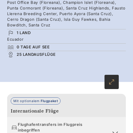
Schnorcheln inmitten von flinken Kugelfischen
Post Office Bay (Floreana), Champion Islet (Floreana),
Punta Cormorant (Floreana), Santa Cruz Highlands, Fausto
und schwimmen Sie zusammen mit verspielten
Llerena Breeding Center, Puerto Ayora (Santa Cruz),
Seelöwen, bevor Sie möglicherweise die
Cerro Dragon (Santa Cruz), Isla Guy Fawkes, Bahia
Bowditch, Santa Cruz
Galapagospinguine vor der Insel Isabela zu
1 LAND
Gesicht bekommen. Begegnen Sie den
Ecuador
berühmten Riesenschildkröten von Santa Cruz
0 TAGE AUF SEE
und erfahren Sie mehr über die
25 LANDAUSFLÜGE
Schutzmaßnahmen zur Erhaltung dieser
empfindlichen Lebensräume.
Mit optionalem
Flugpaket
Internationale Flüge
Flughafentransfers im Flugpreis
inbegriffen