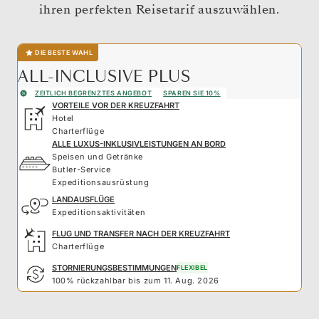
ihren perfekten Reisetarif auszuwählen.
DIE BESTE WAHL
ALL-INCLUSIVE PLUS
ZEITLICH BEGRENZTES ANGEBOT
SPAREN SIE 10%
VORTEILE VOR DER KREUZFAHRT
Hotel
Charterflüge
ALLE LUXUS-INKLUSIVLEISTUNGEN AN BORD
Speisen und Getränke
Butler-Service
Expeditionsausrüstung
LANDAUSFLÜGE
Expeditionsaktivitäten
FLUG UND TRANSFER NACH DER KREUZFAHRT
Charterflüge
STORNIERUNGSBESTIMMUNGEN
FLEXIBEL
100% rückzahlbar bis zum 11. Aug. 2026