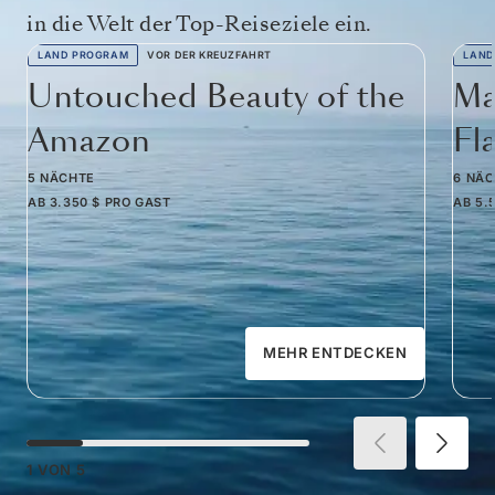
in die Welt der Top-Reiseziele ein.
LAND PROGRAM
VOR DER KREUZFAHRT
LAND
Untouched Beauty of the
Ma
Amazon
Fl
5 NÄCHTE
6 NÄ
AB
3.350 $
PRO GAST
AB
5.
MEHR ENTDECKEN
1
VON
5