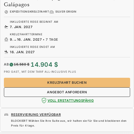
Galápagos
EXPEDITIONSKREUZFAHRT
SILVER ORIGIN
INKLUDIERTE REISE BEGINNT AM
7. JAN. 2027
KREUZFAHRTTERMINE
9.
→
16. JAN. 2027
•
7 TAGE
INKLUDIERTE REISE ENDET AM
16. JAN. 2027
14.904 $
AB
16.560 $
PRO GAST, MIT DEM TARIF ALL-INCLUSIVE PLUS
KREUZFAHRT BUCHEN
ANGEBOT ANFORDERN
VOLL ERSTATTUNGSFÄHIG
RESERVIERUNG VERFÜGBAR
BLOCKIERT Wählen Sie Ihre Suite aus, wir halten sie für Sie und blockieren den
Preis für
4 tage
.