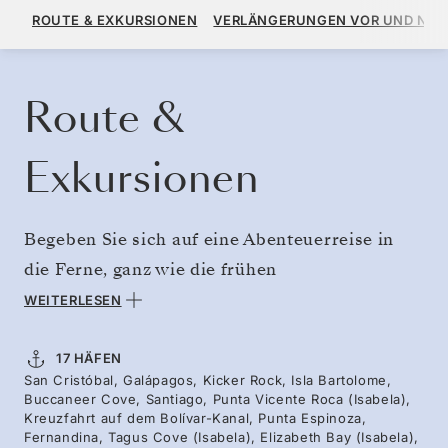
14.904 $
16.560 $
AB
ROUTE & EXKURSIONEN
VERLÄNGERUNGEN VOR UND NA
PRO GAST, MIT DEM TARIF ALL-INCLUSIVE PLUS
KREUZFAHRT BUCHEN
ANGEBOT ANFORDERN
Route &
Exkursionen
Begeben Sie sich auf eine Abenteuerreise in
die Ferne, ganz wie die frühen
Entdeckungsreisenden – jedoch in höchstem
WEITERLESEN
Komfort, mit personalisiertem Service und
erstklassiger Küche. Auf dieser Reise zu den
17 HÄFEN
San Cristóbal, Galápagos, Kicker Rock, Isla Bartolome,
Galapagosinseln erleben Sie alles, was diese
Buccaneer Cove, Santiago, Punta Vicente Roca (Isabela),
Inseln zu bieten haben, von den
Kreuzfahrt auf dem Bolívar-Kanal, Punta Espinoza,
Fernandina, Tagus Cove (Isabela), Elizabeth Bay (Isabela),