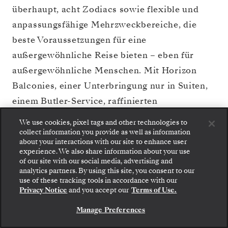
überhaupt, acht Zodiacs sowie flexible und
anpassungsfähige Mehrzweckbereiche, die
beste Voraussetzungen für eine
außergewöhnliche Reise bieten – eben für
außergewöhnliche Menschen. Mit Horizon
Balconies, einer Unterbringung nur in Suiten,
einem Butler-Service, raffinierten
Einrichtungen, einem interaktiven Basecamp
We use cookies, pixel tags and other technologies to
und einer ecuadorianisch inspirierten Küche
collect information you provide as well as information
about your interactions with our site to enhance user
wurde nicht einmal das kleinste Detail auf der
experience. We also share information about your use
Silver Origin
dem Zufall überlassen. Das
of our site with our social media, advertising and
analytics partners. By using this site, you consent to our
Gehen Sie an Bord: Wählen Sie Ihre Suite und
umweltbewussteste Schiff, das wir je gebaut
use of these tracking tools in accordance with our
prüfen Sie die Preise und Inklusivleistungen, bevor
Privacy Notice
and you accept our
Terms of Use.
haben, steht für einen Entwicklungssprung und
Sie Ihre Silversea-Reise sicher bestätigen.
übertrifft bei weitem jegliche Vorstellungen,
Manage Preferences
BUCHEN SIE IHRE SUITE
die Sie vielleicht von einer Reise mit der
Silver