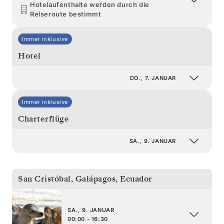
Hotelaufenthalte werden durch die
Reiseroute bestimmt
Immer inklusive
Hotel
DO., 7. JANUAR
Immer inklusive
Charterflüge
SA., 9. JANUAR
San Cristóbal, Galápagos
,
Ecuador
SA., 9. JANUAR
00:00 - 16:30