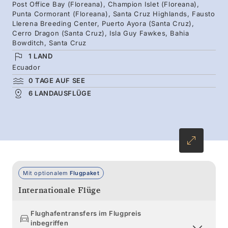
farbenprächtigen endemischen Tieren bis hin
Post Office Bay (Floreana), Champion Islet (Floreana),
Punta Cormorant (Floreana), Santa Cruz Highlands, Fausto
zu aktiven Vulkanen und Gesteinsformationen,
Llerena Breeding Center, Puerto Ayora (Santa Cruz),
die vor Jahrmillionen aus heißen Lavaströmen
Cerro Dragon (Santa Cruz), Isla Guy Fawkes, Bahia
Bowditch, Santa Cruz
geschaffen wurden. Die Silver Origin wurde
1 LAND
speziell für diese Region entwickelt und ist
Ecuador
darauf ausgelegt, dieses wertvolle lokale
0 TAGE AUF SEE
Ökosystem in keiner Weise zu beeinträchtigen.
6 LANDAUSFLÜGE
Mit optionalem
Flugpaket
Internationale Flüge
Flughafentransfers im Flugpreis
inbegriffen