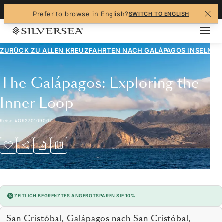
+1-888-978-4070
Prefer to browse in English?
SWITCH TO ENGLISH
ZURÜCK ZU ALLEN
KREUZFAHRTEN NACH GALÁPAGOS INSELN
The Galápagos: Exploring the
Inner Loop
Reise
#
OR270109007
ZEITLICH BEGRENZTES ANGEBOT
SPAREN SIE 10%
San Cristóbal, Galápagos nach San Cristóbal,