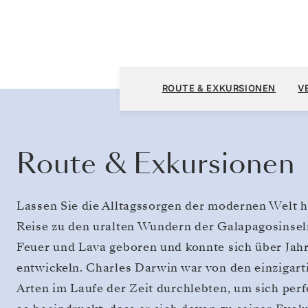
San Cristóbal, Galápagos nach San Cristóba
ROUTE & EXKURSIONEN
V
Route & Exkursionen
Lassen Sie die Alltagssorgen der modernen Welt hi
Reise zu den uralten Wundern der Galapagosinsel
Feuer und Lava geboren und konnte sich über Jah
entwickeln. Charles Darwin war von den einzigart
Arten im Laufe der Zeit durchlebten, um sich pe