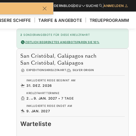
BROSCHÜREN
ANGEBOT ANFORDERN
BLOG
DEU
SUCHE
ANMELDEN
SERE SCHIFFE
TARIFE & ANGEBOTE
TREUEPROGRAMM
2
SONDERANGEBOTE FÜR DIESE KREUZFAHRT
ZEITLICH BEGRENZTES ANGEBOT
SPAREN SIE 10%
San Cristóbal, Galápagos nach
San Cristóbal, Galápagos
EXPEDITIONSKREUZFAHRT
SILVER ORIGIN
INKLUDIERTE REISE BEGINNT AM
31. DEZ. 2026
KREUZFAHRTTERMINE
2.
→
9. JAN. 2027
•
7 TAGE
INKLUDIERTE REISE ENDET AM
9. JAN. 2027
Warteliste