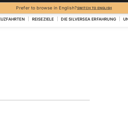
Prefer to browse in English?
SWITCH TO ENGLISH
EUZFAHRTEN
REISEZIELE
DIE SILVERSEA ERFAHRUNG
UN
N
ploring the
EN
KARTE ANZEIGEN