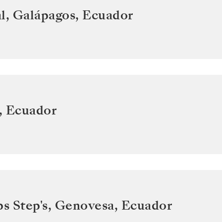
l, Galápagos
,
Ecuador
,
Ecuador
ps Step's, Genovesa
,
Ecuador