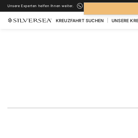
Unsere Experten helfen Ihnen weiter.
+1-888-978-4070
KREUZFAHRT SUCHEN
UNSERE KR
ZURÜCK ZU ALLEN
KREUZFAHRTEN NACH GALÁPAGOS INSEL
The Galápagos: Ex
Outer Loop
Reise
#
OR270102007
ZU FAVORITEN HINZUFÜGEN
TEILEN
HERUNTERLAD