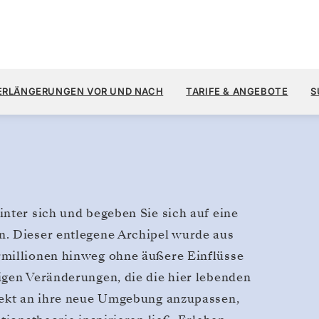
2.
→
l, Galápagos
ERLÄNGERUNGEN VOR UND NACH
TARIFE & ANGEBOTE
S
7 T
nter sich und begeben Sie sich auf eine
n. Dieser entlegene Archipel wurde aus
rmillionen hinweg ohne äußere Einflüsse
igen Veränderungen, die die hier lebenden
rfekt an ihre neue Umgebung anzupassen,