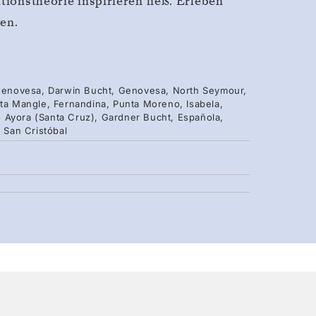
tionstheorie inspirieren ließ. Erleben
en.
, Genovesa, Darwin Bucht, Genovesa, North Seymour,
nta Mangle, Fernandina, Punta Moreno, Isabela,
 Ayora (Santa Cruz), Gardner Bucht, Española,
, San Cristóbal