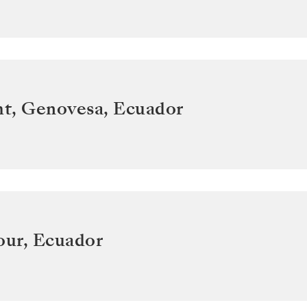
t, Genovesa
,
Ecuador
our
,
Ecuador