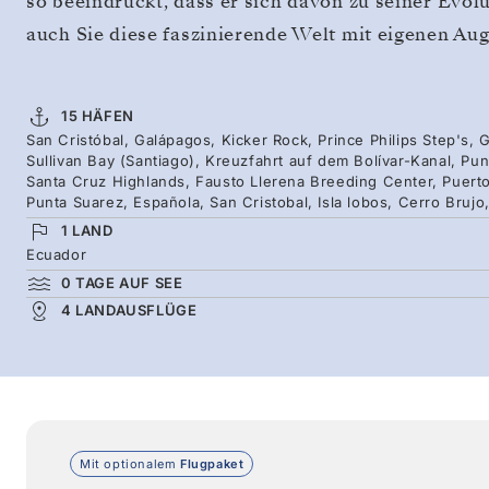
so beeindruckt, dass er sich davon zu seiner Evolu
auch Sie diese faszinierende Welt mit eigenen Aug
15 HÄFEN
San Cristóbal, Galápagos, Kicker Rock, Prince Philips Step's
Sullivan Bay (Santiago), Kreuzfahrt auf dem Bolívar-Kanal, Pu
Santa Cruz Highlands, Fausto Llerena Breeding Center, Puerto
Punta Suarez, Española, San Cristobal, Isla lobos, Cerro Brujo
1 LAND
Ecuador
0 TAGE AUF SEE
4 LANDAUSFLÜGE
Mit optionalem
Flugpaket