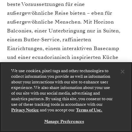
beste Voraussetzungen für eine
außergewöhnliche Reise bieten – eben für
außergewöhnliche Menschen. Mit Horizon
Balconies, einer Unterbringung nur in Suiten,
einem Butler-Service, raffinierten
Einrichtungen, einem interaktiven Basecamp
und einer ecuadorianisch inspirierten Küche
wurde nicht einmal das kleinste Detail auf der
We use cookies, pixel tags and other technologies to
Silver Origin
dem Zufall überlassen. Das
collect information you provide as well as information
about your interactions with our site to enhance user
umweltbewussteste Schiff, das wir je gebaut
experience. We also share information about your use
haben, steht für einen Entwicklungssprung und
of our site with our social media, advertising and
analytics partners. By using this site, you consent to our
Gehen Sie an Bord: Wählen Sie Ihre Suite und
übertrifft bei weitem jegliche Vorstellungen,
use of these tracking tools in accordance with our
prüfen Sie die Preise und Inklusivleistungen, bevor
die Sie vielleicht von einer Reise mit der
Silver
Privacy Notice
and you accept our
Terms of Use.
Sie Ihre Silversea-Reise sicher bestätigen.
Origin
hatten.
Mehr entdecken >
Manage Preferences
BUCHEN SIE IHRE SUITE