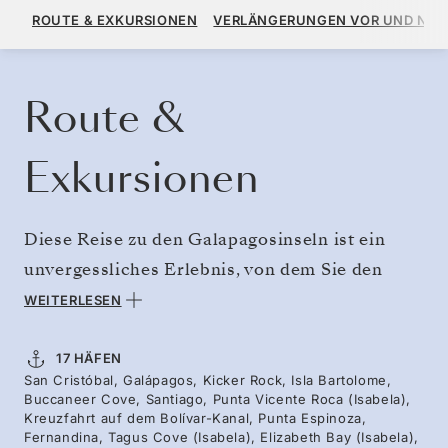
34.470 $
38.300 $
AB
ROUTE & EXKURSIONEN
VERLÄNGERUNGEN VOR UND NA
PRO GAST, MIT DEM TARIF ALL-INCLUSIVE PLUS
KREUZFAHRT BUCHEN
ANGEBOT ANFORDERN
Route &
Exkursionen
Diese Reise zu den Galapagosinseln ist ein
unvergessliches Erlebnis, von dem Sie den
Rest Ihres Lebens zehren werden. Das erste,
WEITERLESEN
was Sie bemerken werden, wenn die Silver
Origin ihre Fahrt durch die kristallklaren
17 HÄFEN
San Cristóbal, Galápagos, Kicker Rock, Isla Bartolome,
türkisfarbenen Gewässer des Archipels antritt,
Buccaneer Cove, Santiago, Punta Vicente Roca (Isabela),
ist der unverwechselbare Ruf der
Kreuzfahrt auf dem Bolívar-Kanal, Punta Espinoza,
Fernandina, Tagus Cove (Isabela), Elizabeth Bay (Isabela),