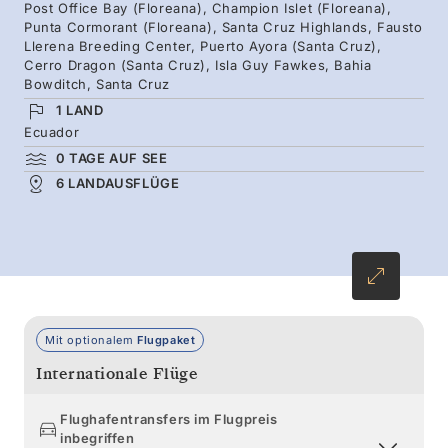
Darwinfinken über Ihnen. Unter der
Post Office Bay (Floreana), Champion Islet (Floreana),
Punta Cormorant (Floreana), Santa Cruz Highlands, Fausto
Meeresoberfläche werden Sie farbenprächtige
Llerena Breeding Center, Puerto Ayora (Santa Cruz),
Korallenriffe voller Fische, grüne
Cerro Dragon (Santa Cruz), Isla Guy Fawkes, Bahia
Bowditch, Santa Cruz
Meeresschildkröten, Pinguine und Delfine
1 LAND
entdecken. An Land haben Sie die Möglichkeit,
Ecuador
große Gruppen von Meeres- und
0 TAGE AUF SEE
Landleguanen, Pelzrobben und Seelöwen zu
6 LANDAUSFLÜGE
beobachten.
Mit optionalem
Flugpaket
Internationale Flüge
Flughafentransfers im Flugpreis
inbegriffen