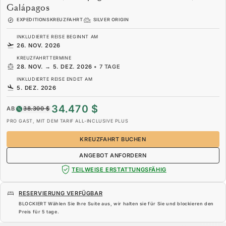
Galápagos
EXPEDITIONSKREUZFAHRT
SILVER ORIGIN
INKLUDIERTE REISE BEGINNT AM
26. NOV. 2026
KREUZFAHRTTERMINE
28. NOV.
→
5. DEZ. 2026
•
7 TAGE
INKLUDIERTE REISE ENDET AM
5. DEZ. 2026
34.470 $
AB
38.300 $
PRO GAST, MIT DEM TARIF ALL-INCLUSIVE PLUS
KREUZFAHRT BUCHEN
ANGEBOT ANFORDERN
TEILWEISE ERSTATTUNGSFÄHIG
RESERVIERUNG VERFÜGBAR
BLOCKIERT Wählen Sie Ihre Suite aus, wir halten sie für Sie und blockieren den
Preis für
5 tage
.