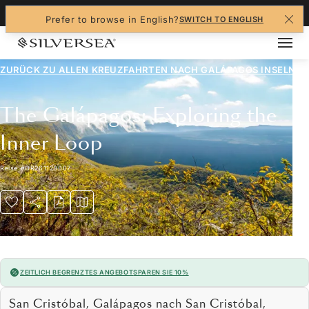
+1-888-978-4070
Prefer to browse in English?
SWITCH TO ENGLISH
ZURÜCK ZU ALLEN
KREUZFAHRTEN NACH GALÁPAGOS INSELN
The Galápagos: Exploring the
Inner Loop
Reise
#
OR261128007
ZEITLICH BEGRENZTES ANGEBOT
SPAREN SIE 10%
San Cristóbal, Galápagos nach San Cristóbal,