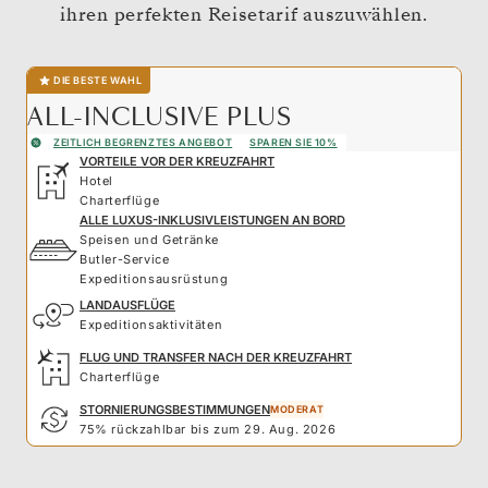
ihren perfekten Reisetarif auszuwählen.
DIE BESTE WAHL
ALL-INCLUSIVE PLUS
ZEITLICH BEGRENZTES ANGEBOT
SPAREN SIE 10%
VORTEILE VOR DER KREUZFAHRT
Hotel
Charterflüge
ALLE LUXUS-INKLUSIVLEISTUNGEN AN BORD
Speisen und Getränke
Butler-Service
Expeditionsausrüstung
LANDAUSFLÜGE
Expeditionsaktivitäten
FLUG UND TRANSFER NACH DER KREUZFAHRT
Charterflüge
STORNIERUNGSBESTIMMUNGEN
MODERAT
75% rückzahlbar bis zum 29. Aug. 2026