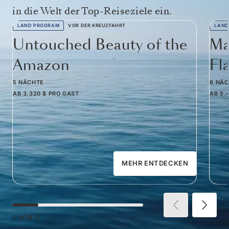
in die Welt der Top-Reiseziele ein.
LAND PROGRAM
VOR DER KREUZFAHRT
LAND
Untouched Beauty of the
Ma
Amazon
Fl
5 NÄCHTE
6 NÄ
AB
3.320 $
PRO GAST
AB
5.
MEHR ENTDECKEN
1
VON
5