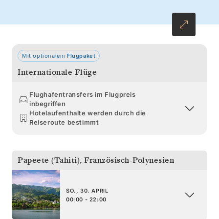
verspricht Ihnen einen atemberaubenden Blick
auf strohgedeckte Bungalows und leuchtende
Lagunen.
Mit optionalem
Flugpaket
Internationale Flüge
Flughafentransfers im Flugpreis
inbegriffen
Hotelaufenthalte werden durch die
Reiseroute bestimmt
Papeete (Tahiti)
,
Französisch-Polynesien
SO., 30. APRIL
00:00 - 22:00