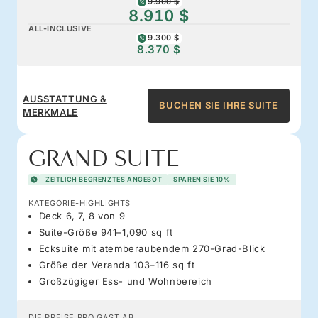
9.900 $
8.910 $
ALL-INCLUSIVE
9.300 $
8.370 $
AUSSTATTUNG &
BUCHEN SIE IHRE SUITE
MERKMALE
GRAND SUITE
ZEITLICH BEGRENZTES ANGEBOT
SPAREN SIE 10%
KATEGORIE-HIGHLIGHTS
Deck 6, 7, 8 von 9
Suite-Größe 941–1,090 sq ft
Ecksuite mit atemberaubendem 270-Grad-Blick
Größe der Veranda 103–116 sq ft
Großzügiger Ess- und Wohnbereich
DIE PREISE PRO GAST AB