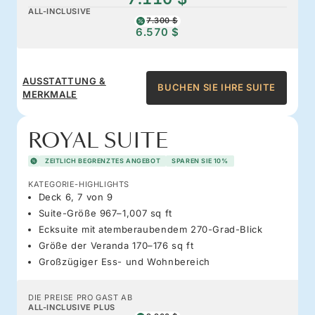
ALL-INCLUSIVE
7.300 $
6.570 $
AUSSTATTUNG &
BUCHEN SIE IHRE SUITE
MERKMALE
ROYAL SUITE
ZEITLICH BEGRENZTES ANGEBOT
SPAREN SIE 10%
KATEGORIE-HIGHLIGHTS
Deck 6, 7 von 9
Suite-Größe 967–1,007 sq ft
Ecksuite mit atemberaubendem 270-Grad-Blick
Größe der Veranda 170–176 sq ft
Großzügiger Ess- und Wohnbereich
DIE PREISE PRO GAST AB
ALL-INCLUSIVE PLUS