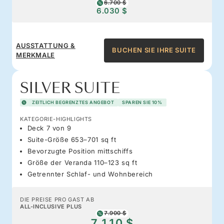
6.700 $
6.030 $
AUSSTATTUNG &
BUCHEN SIE IHRE SUITE
MERKMALE
SILVER SUITE
ZEITLICH BEGRENZTES ANGEBOT
SPAREN SIE 10%
KATEGORIE-HIGHLIGHTS
Deck 7 von 9
Suite-Größe 653–701 sq ft
Bevorzugte Position mittschiffs
Größe der Veranda 110–123 sq ft
Getrennter Schlaf- und Wohnbereich
DIE PREISE PRO GAST AB
ALL-INCLUSIVE PLUS
7.900 $
7.110 $