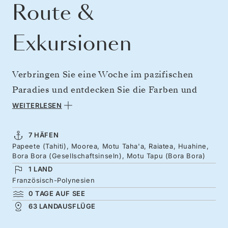
Route &
Exkursionen
Verbringen Sie eine Woche im pazifischen
Paradies und entdecken Sie die Farben und
Kontraste der Gesellschaftsinseln. Beginnen
WEITERLESEN
Sie auf der größten Insel – Tahiti – bevor Sie
die schroffen Berge der wunderschönen Insel
7 HÄFEN
Papeete (Tahiti), Moorea, Motu Taha'a, Raiatea, Huahine,
Moorea besuchen. Entdecken Sie die
Bora Bora (Gesellschaftsinseln), Motu Tapu (Bora Bora)
Garteninsel, die als Wiege Polynesiens gilt,
1 LAND
sowie den dichten Dschungel von Huahine und
Französisch-Polynesien
0 TAGE AUF SEE
die Kokosnusshaine von Taha’a. Die
63 LANDAUSFLÜGE
Übernachtung in Bora Bora, der
Hauptattraktion Französisch-Polynesiens,