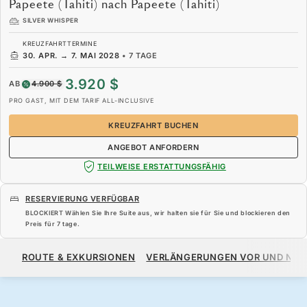
Papeete (Tahiti) nach Papeete (Tahiti)
SILVER WHISPER
KREUZFAHRTTERMINE
30. APR.
→
7. MAI 2028
•
7 TAGE
3.920 $
AB
4.900 $
PRO GAST, MIT DEM TARIF ALL-INCLUSIVE
KREUZFAHRT BUCHEN
ANGEBOT ANFORDERN
TEILWEISE ERSTATTUNGSFÄHIG
RESERVIERUNG VERFÜGBAR
BLOCKIERT Wählen Sie Ihre Suite aus, wir halten sie für Sie und blockieren den
Preis für
7 tage
.
3.920 $
4.900 $
AB
ROUTE & EXKURSIONEN
VERLÄNGERUNGEN VOR UND NA
PRO GAST, MIT DEM TARIF ALL-INCLUSIVE
KREUZFAHRT BUCHEN
ANGEBOT ANFORDERN