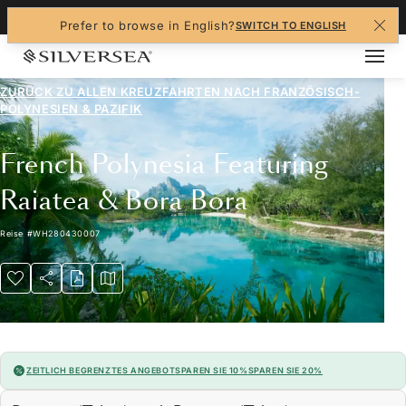
+1-888-978-4070
Prefer to browse in English?
SWITCH TO ENGLISH
ZURÜCK ZU ALLEN
KREUZFAHRTEN NACH FRANZÖSISCH-
POLYNESIEN & PAZIFIK
French Polynesia Featuring
Raiatea & Bora Bora
Reise
#
WH280430007
ZEITLICH BEGRENZTES ANGEBOT
SPAREN SIE 10%
SPAREN SIE 20%