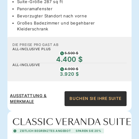
Suite-Größe 287 sq ft
Panoramafenster
Bevorzugter Standort nach vorne
Großes Badezimmer und begehbarer
Kleiderschrank
DIE PREISE PRO GAST AB
ALL-INCLUSIVE PLUS
5.500 $
4.400 $
ALL-INCLUSIVE
4.900 $
3.920 $
AUSSTATTUNG &
BUCHEN SIE IHRE SUITE
MERKMALE
CLASSIC VERANDA SUITE
ZEITLICH BEGRENZTES ANGEBOT
SPAREN SIE 20%