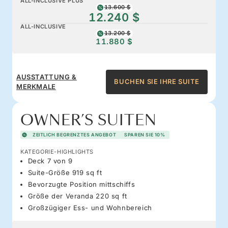
ALL-INCLUSIVE PLUS
13.600 $
12.240 $
ALL-INCLUSIVE
13.200 $
11.880 $
AUSSTATTUNG &
BUCHEN SIE IHRE SUITE
MERKMALE
OWNER’S SUITEN
ZEITLICH BEGRENZTES ANGEBOT
SPAREN SIE 10%
KATEGORIE-HIGHLIGHTS
Deck 7 von 9
Suite-Größe 919 sq ft
Bevorzugte Position mittschiffs
Größe der Veranda 220 sq ft
Großzügiger Ess- und Wohnbereich