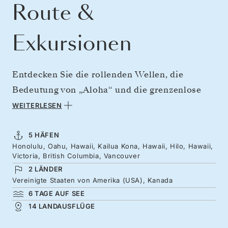
Route &
Exkursionen
Entdecken Sie die rollenden Wellen, die
Bedeutung von „Aloha“ und die grenzenlose
Energie von Hawaii, bevor Sie sich auf den
WEITERLESEN
Weg nach Norden in Richtung Kanada machen.
Von Oahus Surf-Spots bis hin zu den
5 HÄFEN
Honolulu, Oahu, Hawaii, Kailua Kona, Hawaii, Hilo, Hawaii,
Lavafeldern Konas bietet jeder Tag eine Fülle
Victoria, British Columbia, Vancouver
an Farben und abwechslungsreicher
2 LÄNDER
Insellandschaften. Sie verlassen die
Vereinigte Staaten von Amerika (USA), Kanada
6 TAGE AUF SEE
vulkanischen Küsten Hawaiis und fahren
14 LANDAUSFLÜGE
hinaus in die endlose blaue Weite des Pazifiks.
Die Tage auf See an Bord der Silver Whisper