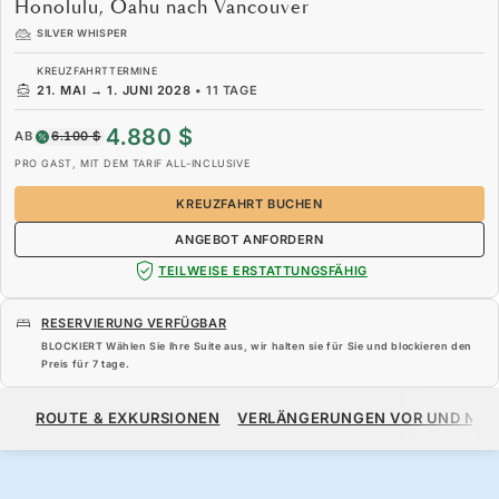
Honolulu, Oahu nach Vancouver
SILVER WHISPER
KREUZFAHRTTERMINE
21. MAI
→
1. JUNI 2028
•
11 TAGE
4.880 $
AB
6.100 $
PRO GAST, MIT DEM TARIF ALL-INCLUSIVE
KREUZFAHRT BUCHEN
ANGEBOT ANFORDERN
TEILWEISE ERSTATTUNGSFÄHIG
RESERVIERUNG VERFÜGBAR
BLOCKIERT Wählen Sie Ihre Suite aus, wir halten sie für Sie und blockieren den
Preis für
7 tage
.
4.880 $
6.100 $
AB
ROUTE & EXKURSIONEN
VERLÄNGERUNGEN VOR UND NA
PRO GAST, MIT DEM TARIF ALL-INCLUSIVE
KREUZFAHRT BUCHEN
ANGEBOT ANFORDERN