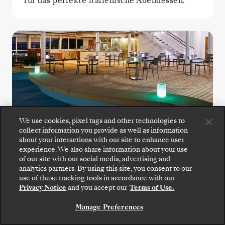
für das perfekte italienische Abendessen.
We use cookies, pixel tags and other technologies to
The Grill
collect information you provide as well as information
about your interactions with our site to enhance user
experience. We also share information about your use
Genießen Sie knackige Salate, gegrillte
of our site with our social media, advertising and
Meeresfrüchte und perfekt gebratene Steaks
analytics partners. By using this site, you consent to our
im The Grill, einem Favoriten am Pool.
use of these tracking tools in accordance with our
Privacy Notice
and you accept our
Terms of Use.
Manage Preferences
WENIGER SPEISEOPTIONEN ANZEIGEN