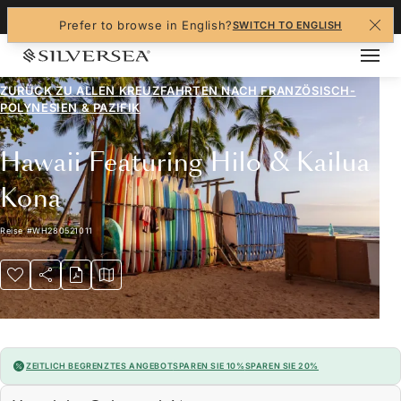
+1-888-978-4070
Prefer to browse in English?
SWITCH TO ENGLISH
ZURÜCK ZU ALLEN
KREUZFAHRTEN NACH FRANZÖSISCH-
POLYNESIEN & PAZIFIK
Hawaii Featuring Hilo & Kailua
Kona
Reise
#
WH280521011
ZEITLICH BEGRENZTES ANGEBOT
SPAREN SIE 10%
SPAREN SIE 20%