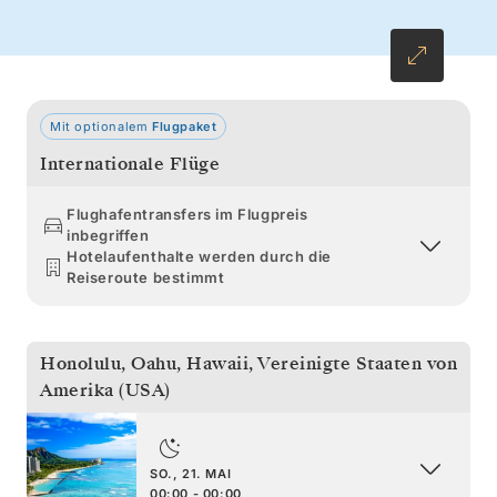
verheißen entspannte Morgenstunden und
elegante Abende. Kommen Sie erfrischt und
wie neu geboren im fernen Vancouver an.
Mit optionalem
Flugpaket
Internationale Flüge
Flughafentransfers im Flugpreis
inbegriffen
Hotelaufenthalte werden durch die
Reiseroute bestimmt
Honolulu, Oahu, Hawaii
,
Vereinigte Staaten von
Amerika (USA)
SO., 21. MAI
00:00 - 00:00