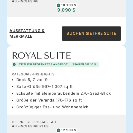
ALL-INCLUSIVE
10.100 $
9.090 $
AUSSTATTUNG &
BUCHEN SIE IHRE SUITE
MERKMALE
ROYAL SUITE
ZEITLICH BEGRENZTES ANGEBOT
SPAREN SIE 10%
KATEGORIE-HIGHLIGHTS
Deck 6, 7 von 9
Suite-Größe 967–1,007 sq ft
Ecksuite mit atemberaubendem 270-Grad-Blick
Größe der Veranda 170–176 sq ft
Großzügiger Ess- und Wohnbereich
DIE PREISE PRO GAST AB
ALL-INCLUSIVE PLUS
12.900 $