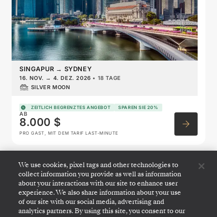
SINGAPUR
→
SYDNEY
16. NOV.
→
4. DEZ. 2026
•
18 TAGE
SILVER MOON
ZEITLICH BEGRENZTES ANGEBOT
SPAREN SIE 20%
AB
8.000 $
PRO GAST, MIT DEM TARIF LAST-MINUTE
We use cookies, pixel tags and other technologies to
Australia & New Zealand
collect information you provide as well as information
Featuring Tasmania
about your interactions with our site to enhance user
experience. We also share information about your use
of our site with our social media, advertising and
analytics partners. By using this site, you consent to our