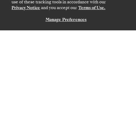
use of these tracking tools in accordance with our
Privacy Notice
and you accept our
Terms of Use.
Manage Preferences
KONTAKTIEREN SIE UNS
AUCKLAND
→
SYDNEY
12.
→
26. FEB. 2028
•
14 TAGE
SILVER MOON
ZEITLICH BEGRENZTES ANGEBOT
SPAREN SIE 10%
AB
10.620 $
11.800 $
PRO GAST, MIT DEM TARIF ALL-INCLUSIVE
Australia & Indonesia
Featuring Darwin