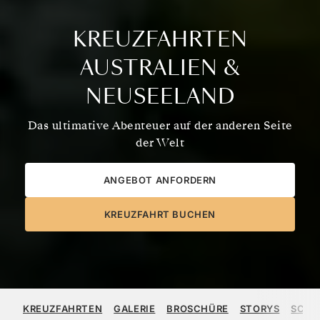
KREUZFAHRTEN
AUSTRALIEN &
NEUSEELAND
Das ultimative Abenteuer auf der anderen Seite
der Welt
ANGEBOT ANFORDERN
KREUZFAHRT BUCHEN
KREUZFAHRTEN
GALERIE
BROSCHÜRE
STORYS
SCHI