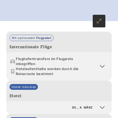
Landungsplätzen sowie Küsten mit Gletschern
und Felsstränden führt.
Mit optionalem
Flugpaket
Internationale Flüge
Flughafentransfers im Flugpreis
inbegriffen
Hotelaufenthalte werden durch die
Reiseroute bestimmt
Immer inklusive
Hotel
SO., 4. MÄRZ