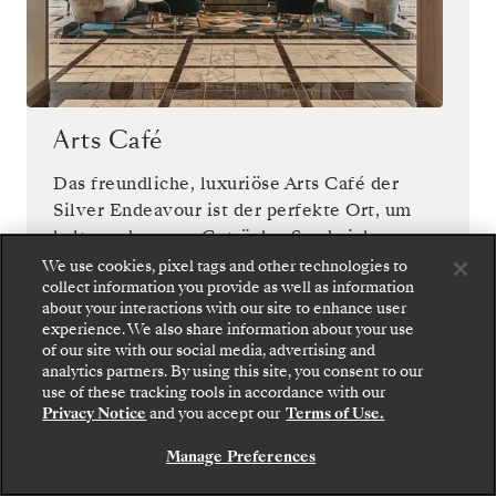
Arts Café
Das freundliche, luxuriöse Arts Café der
Silver Endeavour ist der perfekte Ort, um
kalte und warme Getränke, Sandwiches,
Salate sowie Kuchen und kleine Gerichte zu
We use cookies, pixel tags and other technologies to
collect information you provide as well as information
genießen, während man die herrliche
about your interactions with our site to enhance user
Aussicht bewundert.
experience. We also share information about your use
of our site with our social media, advertising and
analytics partners. By using this site, you consent to our
Gehen Sie an Bord: Wählen Sie Ihre Suite und
use of these tracking tools in accordance with our
prüfen Sie die Preise und Inklusivleistungen, bevor
Privacy Notice
and you accept our
Terms of Use.
Sie Ihre Silversea-Reise sicher bestätigen.
1
VON
11
Manage Preferences
BUCHEN SIE IHRE SUITE