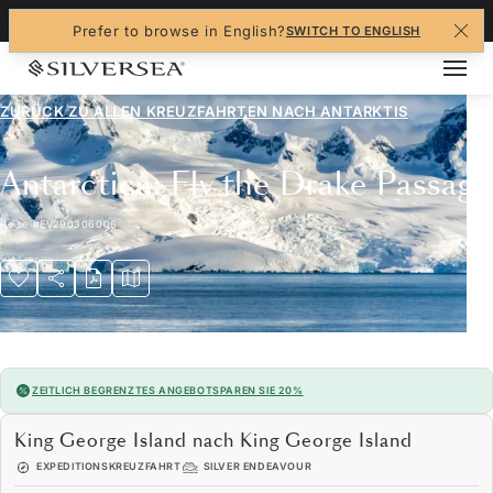
+1-888-978-4070
Prefer to browse in English?
SWITCH TO ENGLISH
ZURÜCK ZU ALLEN
KREUZFAHRTEN NACH ANTARKTIS
Antarctica: Fly the Drake Passage
Reise
#
EV290306006
ZEITLICH BEGRENZTES ANGEBOT
SPAREN SIE 20%
King George Island nach King George Island
EXPEDITIONSKREUZFAHRT
SILVER ENDEAVOUR