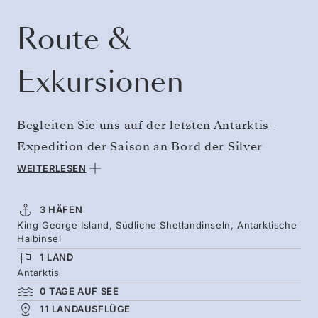
Route &
Exkursionen
Begleiten Sie uns auf der letzten Antarktis-
Expedition der Saison an Bord der Silver
Endeavour, während sich die Tierwelt des
WEITERLESEN
Weißen Kontinents auf den Winter vorbereitet.
Wale bewegen sich kraftvoll durch das Wasser,
3 HÄFEN
King George Island, Südliche Shetlandinseln, Antarktische
während sie sich auf ihre bevorstehende
Halbinsel
Wanderung vorbereiten, und die
1 LAND
Pinguinkolonien beginnen sich aufzulösen.
Antarktis
0 TAGE AUF SEE
Betreten Sie die Antarktische Halbinsel, dort
11 LANDAUSFLÜGE
wo das Team Sie zu abgelegenen