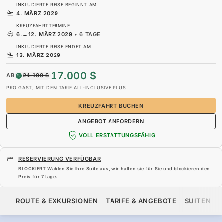
INKLUDIERTE REISE BEGINNT AM
4. MÄRZ 2029
KREUZFAHRTTERMINE
6.
→
12. MÄRZ 2029
•
6 TAGE
INKLUDIERTE REISE ENDET AM
13. MÄRZ 2029
17.000 $
AB
21.100 $
PRO GAST, MIT DEM TARIF ALL-INCLUSIVE PLUS
KREUZFAHRT BUCHEN
ANGEBOT ANFORDERN
VOLL ERSTATTUNGSFÄHIG
RESERVIERUNG VERFÜGBAR
BLOCKIERT Wählen Sie Ihre Suite aus, wir halten sie für Sie und blockieren den
Preis für
7 tage
.
17.000 $
21.100 $
AB
ROUTE & EXKURSIONEN
TARIFE & ANGEBOTE
SUITEN
PRO GAST, MIT DEM TARIF ALL-INCLUSIVE PLUS
KREUZFAHRT BUCHEN
ANGEBOT ANFORDERN