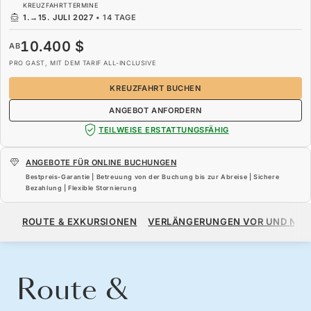
KREUZFAHRTTERMINE
1.
→
15. JULI 2027
•
14 TAGE
10.400 $
AB
PRO GAST, MIT DEM TARIF ALL-INCLUSIVE
KREUZFAHRT BUCHEN
ANGEBOT ANFORDERN
TEILWEISE ERSTATTUNGSFÄHIG
ANGEBOTE FÜR ONLINE BUCHUNGEN
Bestpreis-Garantie | Betreuung von der Buchung bis zur Abreise | Sichere
Bezahlung | Flexible Stornierung
10.400 $
AB
ROUTE & EXKURSIONEN
VERLÄNGERUNGEN VOR UND NA
PRO GAST, MIT DEM TARIF ALL-INCLUSIVE
KREUZFAHRT BUCHEN
ANGEBOT ANFORDERN
Route &