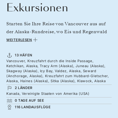
Exkursionen
Starten Sie Ihre Reise von Vancouver aus auf
der Alaska-Rundreise, wo Eis und Regenwald
auf einer Fahrt durch offene Fjorde und
WEITERLESEN
geschützte Inseln aufeinandertreffen.
Beobachten Sie Bären beim Fischen in
13 HÄFEN
Vancouver, Kreuzfahrt durch die Inside Passage,
reißenden Bächen und Buckelwale, die im
Ketchikan, Alaska, Tracy Arm (Alaska), Juneau (Alaska),
eisigen Wasser auftauchen. Gletscher knarren
Skagway (Alaska), Icy Bay, Valdez, Alaska, Seward
(Anchorage, Alaska), Kreuzfahrt zum Hubbard-Gletscher,
und kalben mit gewaltiger Kraft – darunter die
Alaska, Haines (Alaska), Sitka (Alaska), Klawock, Alaska
fast zehn Kilometer lange Gletscherfront des
2 LÄNDER
Kanada, Vereinigte Staaten von Amerika (USA)
Hubbard-Gletschers, die in den Golf von
0 TAGE AUF SEE
Alaska hineinragt. Weißkopfseeadler kreisen
116 LANDAUSFLÜGE
vor schneebedeckten Bergen, während