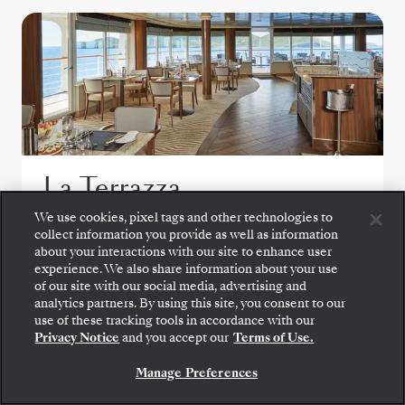
La Terrazza
We use cookies, pixel tags and other technologies to
Das La Terrazza hebt Frühstücks- und
collect information you provide as well as information
about your interactions with our site to enhance user
Mittagsbuffets durch frisch zubereitete
experience. We also share information about your use
Klassiker an Live-Cooking-Stationen auf ein
of our site with our social media, advertising and
neues Niveau. Später sorgen handgemachte
analytics partners. By using this site, you consent to our
Pasta, Meeresfrüchte und erlesene Weine
use of these tracking tools in accordance with our
Privacy Notice
and you accept our
Terms of Use.
für das perfekte italienische Abendessen.
Manage Preferences