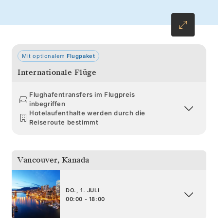
Geschichten vom Goldrausch und die
geschnitzten Figuren der Tlingit-Totempfähle
die vielschichtige Geschichte der Region
offenbaren.
Mit optionalem
Flugpaket
Internationale Flüge
Flughafentransfers im Flugpreis
inbegriffen
Hotelaufenthalte werden durch die
Reiseroute bestimmt
Vancouver
,
Kanada
DO., 1. JULI
00:00 - 18:00