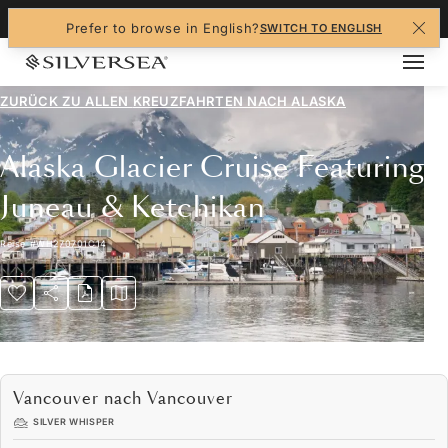
+1-888-978-4070
Prefer to browse in English?
SWITCH TO ENGLISH
ZURÜCK ZU ALLEN
KREUZFAHRTEN NACH ALASKA
Alaska Glacier Cruise Featuring
Juneau & Ketchikan
Reise
#
WH270701C14
Vancouver nach Vancouver
SILVER WHISPER