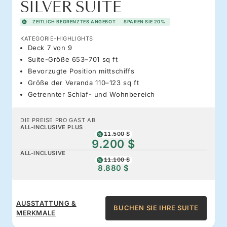
SILVER SUITE
ZEITLICH BEGRENZTES ANGEBOT
SPAREN SIE 20%
KATEGORIE-HIGHLIGHTS
Deck 7 von 9
Suite-Größe 653–701 sq ft
Bevorzugte Position mittschiffs
Größe der Veranda 110–123 sq ft
Getrennter Schlaf- und Wohnbereich
DIE PREISE PRO GAST AB
ALL-INCLUSIVE PLUS
11.500 $
9.200 $
ALL-INCLUSIVE
11.100 $
8.880 $
AUSSTATTUNG &
BUCHEN SIE IHRE SUITE
MERKMALE