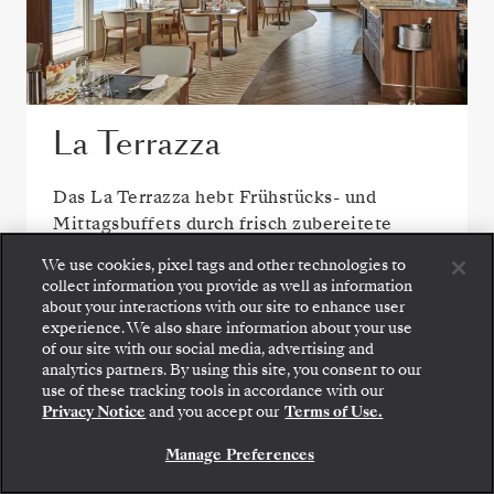
La Terrazza
Das La Terrazza hebt Frühstücks- und
Mittagsbuffets durch frisch zubereitete
Klassiker an Live-Cooking-Stationen auf ein
We use cookies, pixel tags and other technologies to
neues Niveau. Später sorgen handgemachte
collect information you provide as well as information
Pasta, Meeresfrüchte und erlesene Weine
about your interactions with our site to enhance user
experience. We also share information about your use
für das perfekte italienische Abendessen.
of our site with our social media, advertising and
analytics partners. By using this site, you consent to our
use of these tracking tools in accordance with our
Privacy Notice
and you accept our
Terms of Use.
Manage Preferences