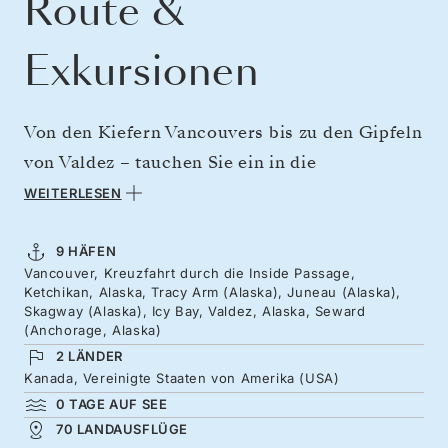
Route &
Exkursionen
Von den Kiefern Vancouvers bis zu den Gipfeln
von Valdez – tauchen Sie ein in die
atemberaubende Weite des Nordens und ihre
WEITERLESEN
wundersamen Landschaften. Folgen Sie der
ultimativen Route entlang der Inside Passage,
9 HÄFEN
Vancouver, Kreuzfahrt durch die Inside Passage,
wo mit Kiefern bewachsene Inseln und ruhige
Ketchikan, Alaska, Tracy Arm (Alaska), Juneau (Alaska),
Buchten die Natur von ihrer tiefgründigsten
Skagway (Alaska), Icy Bay, Valdez, Alaska, Seward
(Anchorage, Alaska)
Seite zeigen. Entdecken Sie Städte mit
2 LÄNDER
Pioniergeist und indigenem Erbe, vom
Kanada, Vereinigte Staaten von Amerika (USA)
leuchtend blauen Eis des Tracy Arm bis zu den
0 TAGE AUF SEE
70 LANDAUSFLÜGE
walreichen Gewässern von Juneau. Machen Sie