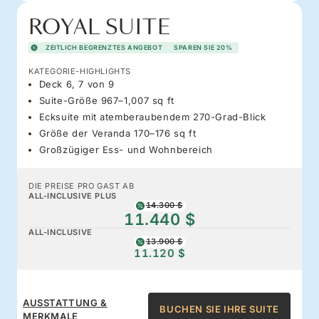
ROYAL SUITE
ZEITLICH BEGRENZTES ANGEBOT
SPAREN SIE 20%
KATEGORIE-HIGHLIGHTS
Deck 6, 7 von 9
Suite-Größe 967–1,007 sq ft
Ecksuite mit atemberaubendem 270-Grad-Blick
Größe der Veranda 170–176 sq ft
Großzügiger Ess- und Wohnbereich
DIE PREISE PRO GAST AB
ALL-INCLUSIVE PLUS
14.300 $
11.440 $
ALL-INCLUSIVE
13.900 $
11.120 $
AUSSTATTUNG &
BUCHEN SIE IHRE SUITE
MERKMALE