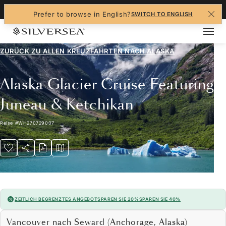
+1-888-978-4070
Prefer to browse in English?
SWITCH TO ENGLISH
ZURÜCK ZU ALLEN
KREUZFAHRTEN NACH ALASKA
Alaska Glacier Cruise Featuring
Juneau & Ketchikan
Reise
#
WH270729007
ZEITLICH BEGRENZTES ANGEBOT
SPAREN SIE 20%
SPAREN SIE 40%
Vancouver nach Seward (Anchorage, Alaska)