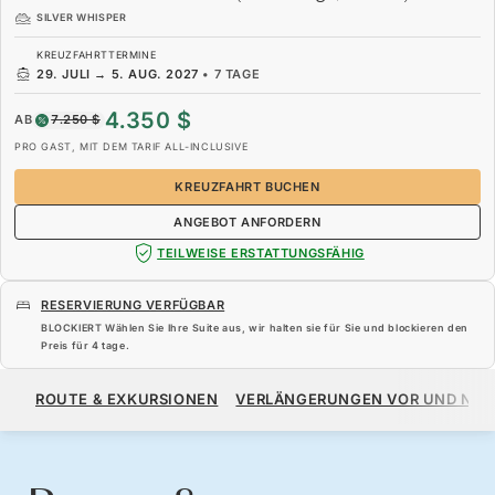
SILVER WHISPER
KREUZFAHRTTERMINE
29. JULI
→
5. AUG. 2027
•
7 TAGE
4.350 $
AB
7.250 $
PRO GAST, MIT DEM TARIF ALL-INCLUSIVE
KREUZFAHRT BUCHEN
ANGEBOT ANFORDERN
TEILWEISE ERSTATTUNGSFÄHIG
RESERVIERUNG VERFÜGBAR
BLOCKIERT Wählen Sie Ihre Suite aus, wir halten sie für Sie und blockieren den
Preis für
4 tage
.
4.350 $
7.250 $
AB
ROUTE & EXKURSIONEN
VERLÄNGERUNGEN VOR UND NA
PRO GAST, MIT DEM TARIF ALL-INCLUSIVE
KREUZFAHRT BUCHEN
ANGEBOT ANFORDERN