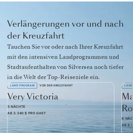
Verlängerungen vor und nach
der Kreuzfahrt
Tauchen Sie vor oder nach Ihrer Kreuzfahrt
mit den intensiven Landprogrammen und
Stadtaufenthalten von Silversea noch tiefer
in die Welt der Top-Reiseziele ein.
LAND PROGRAM
VOR DER KREUZFAHRT
LAND
Very Victoria
Ma
Ro
3 NÄCHTE
AB
3.340 $
PRO GAST
6 NÄ
AB
6.