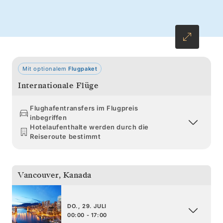
eine Kajaktour zwischen den Eisbergen in der
Icy Bay und fahren Sie weiter zum
vergletscherten Norden nach Valdez und
Seward.
Mit optionalem
Flugpaket
Internationale Flüge
Flughafentransfers im Flugpreis
inbegriffen
Hotelaufenthalte werden durch die
Reiseroute bestimmt
Vancouver
,
Kanada
DO., 29. JULI
00:00 - 17:00