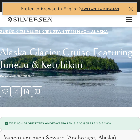
+1-888-978-4070
Prefer to browse in English?
SWITCH TO ENGLISH
ZURÜCK ZU ALLEN
KREUZFAHRTEN NACH ALASKA
Alaska Glacier Cruise Featuring
Juneau & Ketchikan
Reise
#
MO280706007
ZEITLICH BEGRENZTES ANGEBOT
SPAREN SIE 10%
SPAREN SIE 20%
Vancouver nach Seward (Anchorage, Alaska)