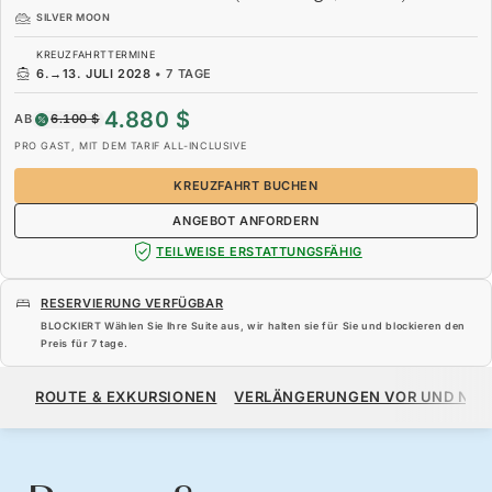
SILVER MOON
KREUZFAHRTTERMINE
6.
→
13. JULI 2028
•
7 TAGE
4.880 $
AB
6.100 $
PRO GAST, MIT DEM TARIF ALL-INCLUSIVE
KREUZFAHRT BUCHEN
ANGEBOT ANFORDERN
TEILWEISE ERSTATTUNGSFÄHIG
RESERVIERUNG VERFÜGBAR
BLOCKIERT Wählen Sie Ihre Suite aus, wir halten sie für Sie und blockieren den
Preis für
7 tage
.
4.880 $
6.100 $
AB
ROUTE & EXKURSIONEN
VERLÄNGERUNGEN VOR UND NA
PRO GAST, MIT DEM TARIF ALL-INCLUSIVE
KREUZFAHRT BUCHEN
ANGEBOT ANFORDERN