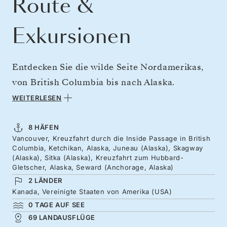
Route &
Exkursionen
Entdecken Sie die wilde Seite Nordamerikas,
von British Columbia bis nach Alaska.
Unternehmen Sie eine Reise durch von Eis
WEITERLESEN
geformte Fjorde, Gewässer voller Lachse und
Regenwald, so weit das Auge reicht. Die Silver
8 HÄFEN
Vancouver, Kreuzfahrt durch die Inside Passage in British
Moon ist für eine Woche Ihr Zuhause, während
Columbia, Ketchikan, Alaska, Juneau (Alaska), Skagway
Sie den Archipel der Inside Passage mit seinen
(Alaska), Sitka (Alaska), Kreuzfahrt zum Hubbard-
Gletscher, Alaska, Seward (Anchorage, Alaska)
zerklüfteten Wasserwegen und bewaldeten
2 LÄNDER
Inseln erkunden. Unterwegs erwarten Sie
Kanada, Vereinigte Staaten von Amerika (USA)
Städte aus der Zeit des Goldrauschs, kalbende
0 TAGE AUF SEE
69 LANDAUSFLÜGE
Gletscher sowie das Erbe der Tlingit, Haida