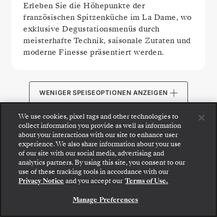
Erleben Sie die Höhepunkte der
französischen Spitzenküche im La Dame, wo
exklusive Degustationsmenüs durch
meisterhafte Technik, saisonale Zutaten und
moderne Finesse präsentiert werden.
WENIGER SPEISEOPTIONEN ANZEIGEN
We use cookies, pixel tags and other technologies to
collect information you provide as well as information
about your interactions with our site to enhance user
experience. We also share information about your use
ÖFFENTLICHE BEREICHE
of our site with our social media, advertising and
analytics partners. By using this site, you consent to our
use of these tracking tools in accordance with our
Privacy Notice
and you accept our
Terms of Use.
Manage Preferences