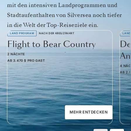
mit den intensiven Landprogrammen und
Stadtaufenthalten von Silversea noch tiefer
in die Welt der Top-Reiseziele ein.
LAND PROGRAM
NACH DER KREUZFAHRT
LAND
Flight to Bear Country
De
Am
2 NÄCHTE
AB
3.470 $
PRO GAST
4 NÄ
AB
2.
MEHR ENTDECKEN