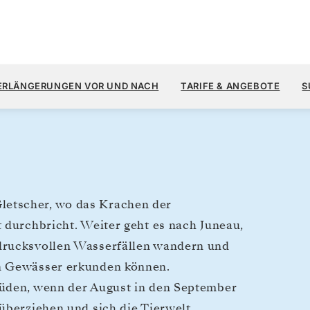
4.
5.900 $
31. AUG.
→
7. SEPT. 2028
AB
ERLÄNGERUNGEN VOR UND NACH
TARIFE & ANGEBOTE
S
7 TAGE
PRO GAST, MIT DEM TARIF
etscher, wo das Krachen der
 durchbricht. Weiter geht es nach Juneau,
drucksvollen Wasserfällen wandern und
en Gewässer erkunden können.
Süden, wenn der August in den September
überziehen und sich die Tierwelt