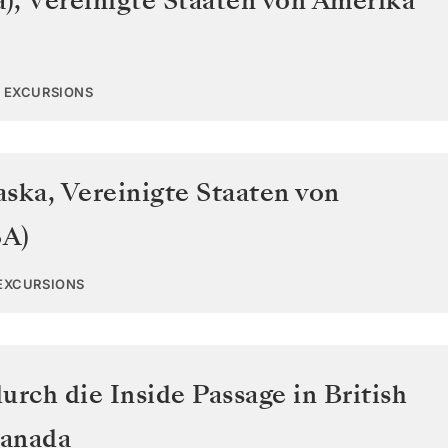
a)
,
Vereinigte Staaten von Amerika
4 EXCURSIONS
aska
,
Vereinigte Staaten von
SA)
 EXCURSIONS
urch die Inside Passage in British
anada