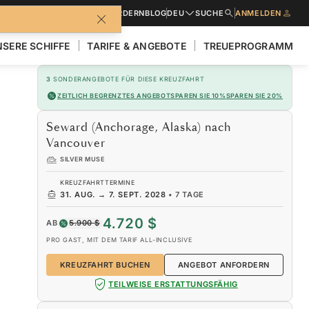
BROSCHÜREN
ANGEBOT ANFORDERN
BLOG
DEU
SUCHE
ANMELDEN
SERE SCHIFFE
TARIFE & ANGEBOTE
TREUEPROGRAMM
3
SONDERANGEBOTE FÜR DIESE KREUZFAHRT
ZEITLICH BEGRENZTES ANGEBOT
SPAREN SIE 10%
SPAREN SIE 20%
Seward (Anchorage, Alaska) nach
Vancouver
SILVER MUSE
KREUZFAHRTTERMINE
31. AUG.
→
7. SEPT. 2028
•
7 TAGE
4.720 $
AB
5.900 $
PRO GAST, MIT DEM TARIF ALL-INCLUSIVE
KREUZFAHRT BUCHEN
ANGEBOT ANFORDERN
TEILWEISE ERSTATTUNGSFÄHIG