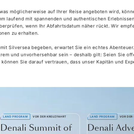
 was möglicherweise auf Ihrer Reise angeboten wird, könn
m laufend mit spannenden und authentischen Erlebnissen. 
erprüfen, wenn Ihr Abfahrtsdatum näher rückt. Wir empf
onen zu erhalten.
 mit Silversea begeben, erwartet Sie ein echtes Abenteuer
em und unvorhersehbar sein – deshalb gilt: Seien Sie offe
 können Sie darauf vertrauen, dass unser Kapitän und Expe
LAND PROGRAM
VOR DER KREUZFAHRT
LAND PROGRAM
VOR DER
Denali Summit of
Denali Adv