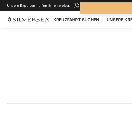
Unsere Experten helfen Ihnen weiter.
+1-888-978-4070
KREUZFAHRT SUCHEN
UNSERE KR
ZURÜCK ZU ALLEN
KREUZFAHRTEN NACH ALASKA
Alaska Featuring 
Hubbard Glacier
Reise
#
SM280831007
ZU FAVORITEN HINZUFÜGEN
TEILEN
HERUNTERLAD