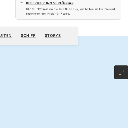
RESERVIERUNG VERFÜGBAR
BLOCKIERT Wählen Sie Ihre Suite aus, wir halten sie für Sie und
blockieren den Preis für
7 tage
.
720 $
KREUZFAHRT BUCHEN
ANGEBOT ANFORDERN
UITEN
SCHIFF
STORYS
 ALL-INCLUSIVE