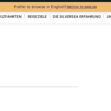
Prefer to browse in English?
SWITCH TO ENGLISH
EUZFAHRTEN
REISEZIELE
DIE SILVERSEA ERFAHRUNG
UN
Juneau &
EN
KARTE ANZEIGEN