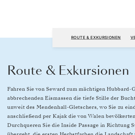
Seward (Anchorage, Alaska) nach Vancouver
ROUTE & EXKURSIONEN
V
Route & Exkursionen
Fahren Sie von Seward zum mächtigen Hubbard-Gl
abbrechenden Eismassen die tiefe Stille der Bucht
unweit des Mendenhall-Gletschers, wo Sie zu ein
anschließend per Kajak die von Walen bevölkert
Durchqueren Sie die Inside Passage in Richtung 
übergeht, die ersten Herbstfarben die Landschaft 