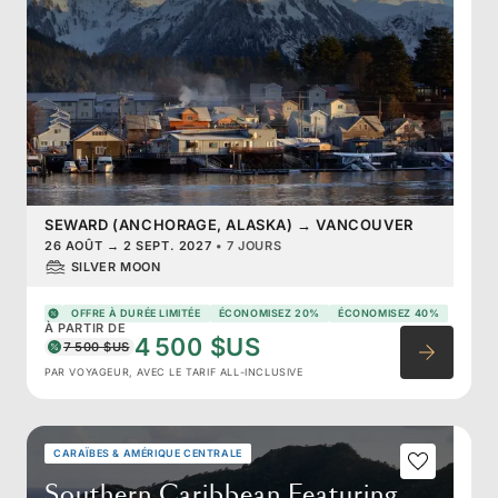
SEWARD (ANCHORAGE, ALASKA)
→
VANCOUVER
26 AOÛT
→
2 SEPT. 2027
•
7 JOURS
SILVER MOON
OFFRE À DURÉE LIMITÉE
ÉCONOMISEZ 20%
ÉCONOMISEZ 40%
À PARTIR DE
4 500 $US
7 500 $US
PAR VOYAGEUR, AVEC LE TARIF ALL-INCLUSIVE
CARAÏBES & AMÉRIQUE CENTRALE
Southern Caribbean Featuring