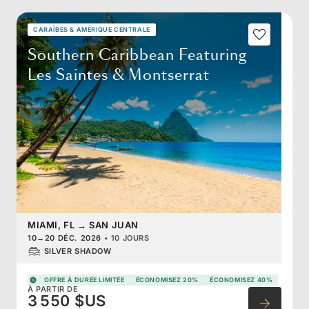
CARAÏBES & AMÉRIQUE CENTRALE
Southern Caribbean Featuring
Les Saintes & Montserrat
MIAMI, FL
→
SAN JUAN
10
→
20 DÉC. 2026
•
10 JOURS
SILVER SHADOW
OFFRE À DURÉE LIMITÉE
ÉCONOMISEZ 20%
ÉCONOMISEZ 40%
À PARTIR DE
3 550 $US