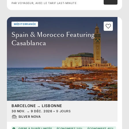
PAR VOYAGEUR, AVEC LE TARIF LAST-MINUTE
MÉDITERRANÉE
Spain & Morocco Featuring
Casablanca
BARCELONE
→
LISBONNE
30 NOV.
→
9 DÉC. 2026
•
9 JOURS
SILVER NOVA
OFFRE À DURÉE LIMITÉE
ÉCONOMISEZ 20%
ÉCONOMISEZ 40%