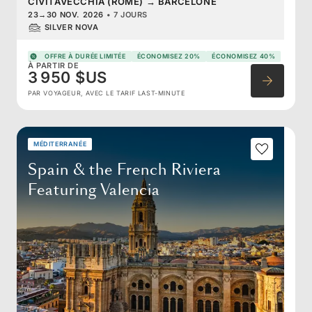
CIVITAVECCHIA (ROME)
→
BARCELONE
23
→
30 NOV. 2026
•
7 JOURS
SILVER NOVA
OFFRE À DURÉE LIMITÉE
ÉCONOMISEZ 20%
ÉCONOMISEZ 40%
À PARTIR DE
3 950 $US
PAR VOYAGEUR, AVEC LE TARIF LAST-MINUTE
MÉDITERRANÉE
Spain & the French Riviera
Featuring Valencia