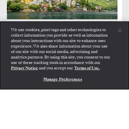
STOCKHOLM
→
SOUTHAMPTON
We use cookies, pixel tags and other technologies to
2
→
14 AOÛT 2027
•
12 JOURS
collect information you provide as well as information
SILVER SPIRIT
about your interactions with our site to enhance user
experience. We also share information about your use
OFFRE À DURÉE LIMITÉE
ÉCONOMISEZ 20%
ÉCONOMISEZ 40%
À PARTIR DE
of our site with our social media, advertising and
8 400 $US
14 000 $US
analytics partners. By using this site, you consent to our
use of these tracking tools in accordance with our
PAR VOYAGEUR, AVEC LE TARIF ALL-INCLUSIVE
Privacy Notice
and you accept our
Terms of Use.
Manage Preferences
NOUS CONTACTER
1
2
…
69
70