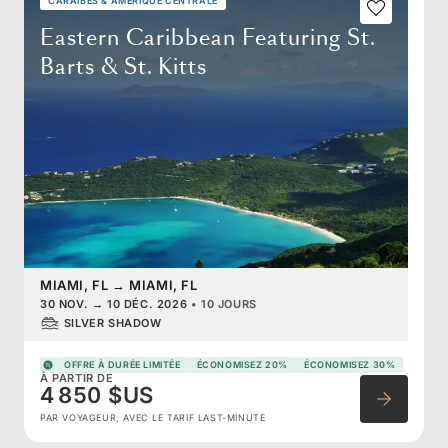
CARAÏBES & AMÉRIQUE CENTRALE
Eastern Caribbean Featuring St.
Barts & St. Kitts
MIAMI, FL
→
MIAMI, FL
30 NOV.
→
10 DÉC. 2026
•
10 JOURS
SILVER SHADOW
OFFRE À DURÉE LIMITÉE
ÉCONOMISEZ 20%
ÉCONOMISEZ 30%
À PARTIR DE
4 850 $US
PAR VOYAGEUR, AVEC LE TARIF LAST-MINUTE