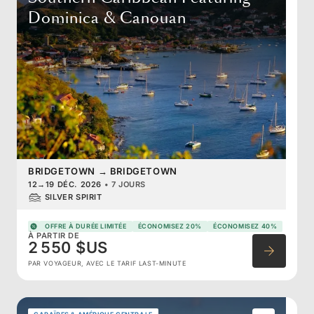
Dominica & Canouan
BRIDGETOWN
→
BRIDGETOWN
12
→
19 DÉC. 2026
•
7 JOURS
SILVER SPIRIT
OFFRE À DURÉE LIMITÉE
ÉCONOMISEZ 20%
ÉCONOMISEZ 40%
À PARTIR DE
2 550 $US
PAR VOYAGEUR, AVEC LE TARIF LAST-MINUTE