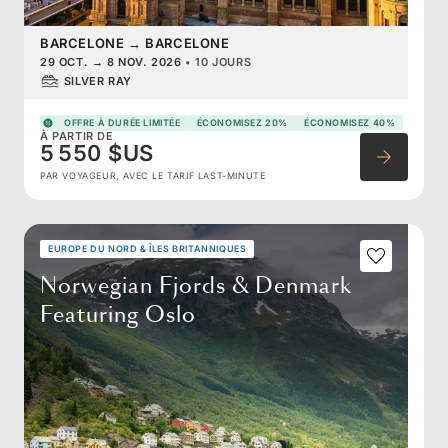
BARCELONE
→
BARCELONE
29 OCT.
→
8 NOV. 2026
•
10 JOURS
SILVER RAY
OFFRE À DURÉE LIMITÉE
ÉCONOMISEZ 20%
ÉCONOMISEZ 40%
À PARTIR DE
5 550 $US
PAR VOYAGEUR, AVEC LE TARIF LAST-MINUTE
EUROPE DU NORD & ÎLES BRITANNIQUES
Norwegian Fjords & Denmark
Featuring Oslo