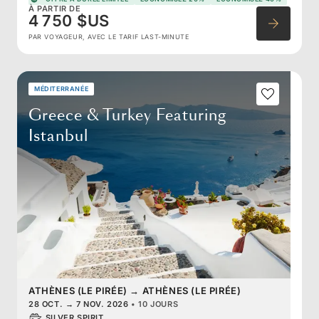
À PARTIR DE
4 750 $US
PAR VOYAGEUR, AVEC LE TARIF LAST-MINUTE
MÉDITERRANÉE
Greece & Turkey Featuring
Istanbul
ATHÈNES (LE PIRÉE)
→
ATHÈNES (LE PIRÉE)
28 OCT.
→
7 NOV. 2026
•
10 JOURS
SILVER SPIRIT