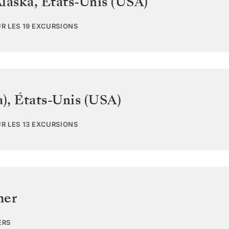
Alaska
,
États-Unis (USA)
UR LES 19 EXCURSIONS
a)
,
États-Unis (USA)
UR LES 13 EXCURSIONS
mer
ERS