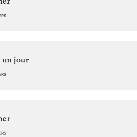
mer
ERS
 un jour
ERS
mer
ERS