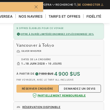
URES
DEMANDER UN DEVIS
BLOG
FRA
RECHERCHE
SE CONNECTER
LVERSEA
NOS NAVIRES
TARIFS ET OFFRES
FIDÉLITÉ
3
OFFRES ÉLIGIBLES POUR CE VOYAGE
OFFRE À DURÉE LIMITÉE
ÉCONOMISEZ 20%
ÉCONOMISEZ 30%
Vancouver à Tokyo
SILVER WHISPER
DATES DE LA CROISIÈRE
1
→
18 JUIN 2028
•
16 JOURS
4 900 $US
À PARTIR DE
7 000 $US
PAR VOYAGEUR, AVEC LE TARIF ALL-INCLUSIVE
RÉSERVER CROISIÈRE
DEMANDEZ UN DEVIS
PARTIELLEMENT REMBOURSABLE
RÉSERVATION DISPONIBLE