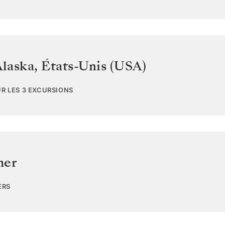
Alaska
,
États-Unis (USA)
UR LES 3 EXCURSIONS
mer
ERS