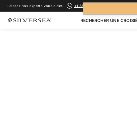
Laissez nos experts vous aider.
+1-888-978-4070
RECHERCHER UNE CROISI
RETOUR À TOUTES LES
CROISIÈRES TRANSOCÉANIQUE
Transpacific Cross
Alaska & Japan
Voyage
#
WH280601016
AJOUTER AUX FAVORIS
PARTAGER
TÉLÉCHARGER