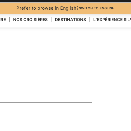
BROCH
Prefer to browse in English?
SWITCH TO ENGLISH
ÈRE
NOS CROISIÈRES
DESTINATIONS
L'EXPÉRIENCE SI
ing Featuring