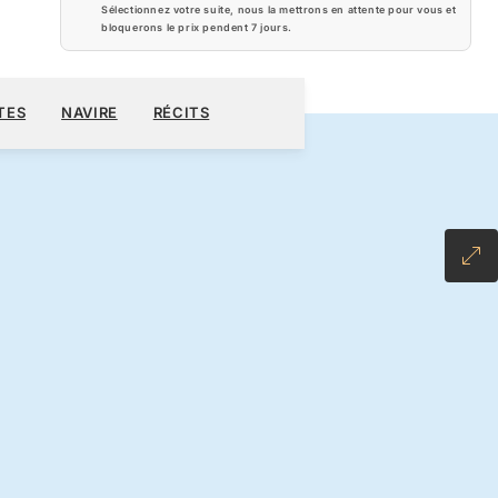
Sélectionnez votre suite, nous la mettrons en attente pour vous et
bloquerons le prix pendent
7 jours
.
900 $US
RÉSERVER CROISIÈRE
DEMANDEZ UN DEVIS
TES
NAVIRE
RÉCITS
LL-INCLUSIVE