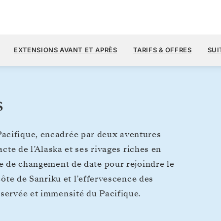
4 
7 000 $US
1
→
18 JUIN 2028
À PARTIR DE
EXTENSIONS AVANT ET APRÈS
TARIFS & OFFRES
SUI
16 JOURS
PAR VOYAGEUR, AVEC LE TARIF A
s
acifique, encadrée par deux aventures
acte de l’Alaska et ses rivages riches en
le de changement de date pour rejoindre le
 côte de Sanriku et l’effervescence des
éservée et immensité du Pacifique.