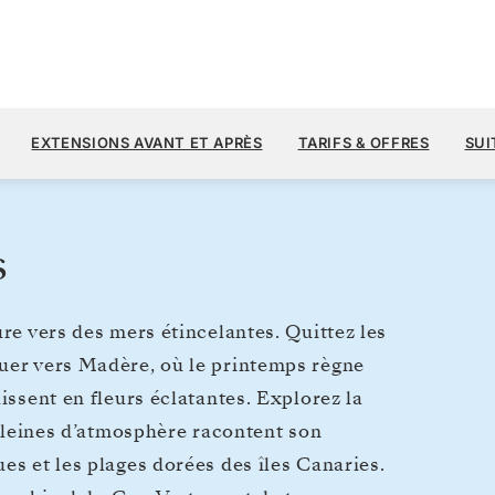
4 
8 100 $US
4
→
18 DÉC. 2027
À PARTIR DE
EXTENSIONS AVANT ET APRÈS
TARIFS & OFFRES
SUI
14 JOURS
PAR VOYAGEUR, AVEC LE TARIF A
s
ure vers des mers étincelantes. Quittez les
guer vers Madère, où le printemps règne
issent en fleurs éclatantes. Explorez la
s pleines d’atmosphère racontent son
es et les plages dorées des îles Canaries.