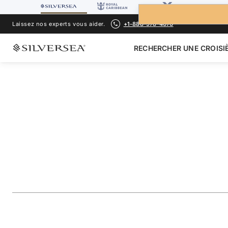
Laissez nos experts vous aider.
+1-888-978-4070
RECHERCHER UNE CROISI
RETOUR À TOUTES LES
CROISIÈRES TRANSOCÉANIQUE
Transatlantic Cros
Portugal & Spain
Voyage
#
RA271204014
AJOUTER AUX FAVORIS
PARTAGER
TÉLÉCHARGER