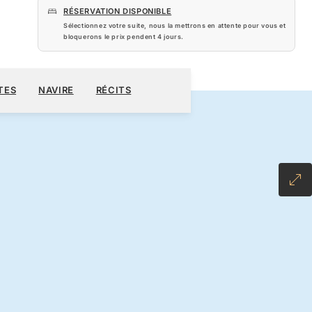
RÉSERVATION DISPONIBLE
Sélectionnez votre suite, nous la mettrons en attente pour vous et
bloquerons le prix pendent
4 jours
.
860 $US
RÉSERVER CROISIÈRE
DEMANDEZ UN DEVIS
TES
NAVIRE
RÉCITS
LL-INCLUSIVE