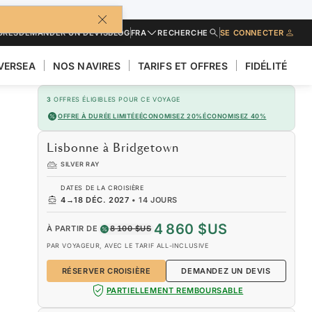
URES
DEMANDER UN DEVIS
BLOG
FRA
RECHERCHE
SE CONNECTER
LVERSEA
NOS NAVIRES
TARIFS ET OFFRES
FIDÉLITÉ
3
OFFRES ÉLIGIBLES POUR CE VOYAGE
OFFRE À DURÉE LIMITÉE
ÉCONOMISEZ 20%
ÉCONOMISEZ 40%
Lisbonne à Bridgetown
SILVER RAY
DATES DE LA CROISIÈRE
4
→
18 DÉC. 2027
•
14 JOURS
4 860 $US
À PARTIR DE
8 100 $US
PAR VOYAGEUR, AVEC LE TARIF ALL-INCLUSIVE
RÉSERVER CROISIÈRE
DEMANDEZ UN DEVIS
PARTIELLEMENT REMBOURSABLE