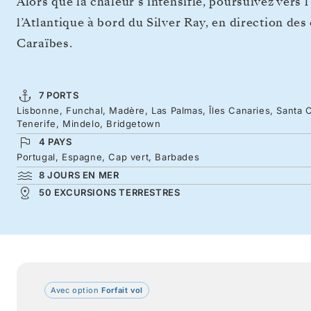
Alors que la chaleur s’intensifie, poursuivez vers 
l’Atlantique à bord du Silver Ray, en direction de
Caraïbes.
7 PORTS
Lisbonne, Funchal, Madère, Las Palmas, Îles Canaries, Santa C
Tenerife, Mindelo, Bridgetown
4 PAYS
Portugal, Espagne, Cap vert, Barbades
8 JOURS EN MER
50 EXCURSIONS TERRESTRES
Avec option
Forfait vol