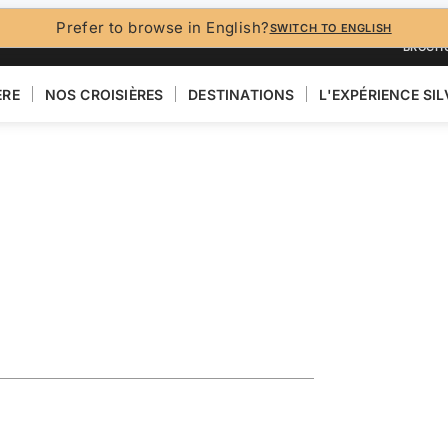
Prefer to browse in English?
SWITCH TO ENGLISH
BROCH
ÈRE
NOS CROISIÈRES
DESTINATIONS
L'EXPÉRIENCE SI
sing Featuring
VOIR LA CARTE