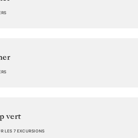
ERS
mer
ERS
p vert
UR LES 7 EXCURSIONS