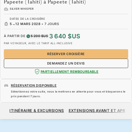
Papeete (Tahiti) à Papeete (Tahiti)
SILVER WHISPER
DATES DE LA CROISIÈRE
5
→
12 MARS 2028
•
7 JOURS
3 640 $US
À PARTIR DE
5 200 $US
PAR VOYAGEUR, AVEC LE TARIF ALL-INCLUSIVE
RÉSERVER CROISIÈRE
DEMANDEZ UN DEVIS
PARTIELLEMENT REMBOURSABLE
RÉSERVATION DISPONIBLE
Sélectionnez votre suite, nous la mettrons en attente pour vous et bloquerons le
prix pendent
7 jours
.
3 640 $US
5 200 $US
À PARTIR DE
ITINÉRAIRE & EXCURSIONS
EXTENSIONS AVANT ET APRÈS
PAR VOYAGEUR, AVEC LE TARIF ALL-INCLUSIVE
RÉSERVER CROISIÈRE
DEMANDEZ UN DEVIS