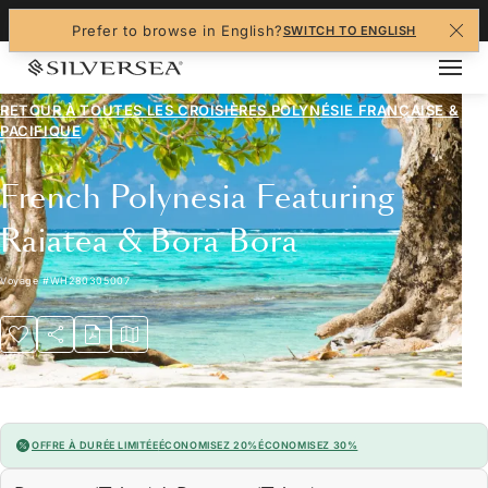
+1-888-978-4070
Prefer to browse in English?
SWITCH TO ENGLISH
RETOUR À TOUTES LES
CROISIÈRES POLYNÉSIE FRANÇAISE &
PACIFIQUE
French Polynesia Featuring
Raiatea & Bora Bora
Voyage
#
WH280305007
OFFRE À DURÉE LIMITÉE
ÉCONOMISEZ 20%
ÉCONOMISEZ 30%