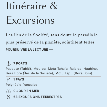
Itinéraire &
Excursions
Les îles de la Société, sans doute le paradis le
plus préservé de la planète, scintillent telles
des joyaux éparpillés sur le Pacifique Sud.
POURSUIVRE LA LECTURE
Découvrez Raiatea, « l’île sacrée » où la
culture polynésienne a vu le jour, puis
7 PORTS
Papeete (Tahiti), Moorea, Motu Taha'a, Raiatea, Huahine,
aventurez-vous jusqu’à la discrète Huahine, où
Bora Bora (Îles de la Société), Motu Tapu (Bora Bora)
d’anciens temples veillent sur des lagons
1 PAYS
immaculés. Baignez-vous dans des eaux d’une
Polynésie française
0 JOUR EN MER
clarté irréelle et explorez des sanctuaires à
63 EXCURSIONS TERRESTRES
demi dissimulés sous l’ombre de la jungle. Bora
Bora, avec son lagon emblématique et son