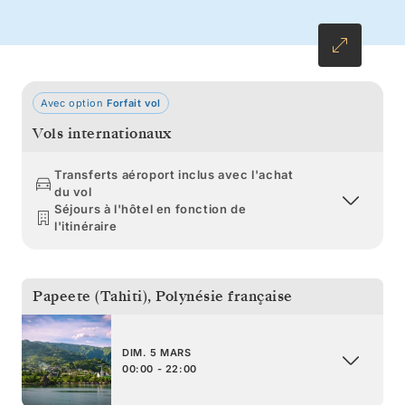
volcan émeraude en toile de fond, s’impose
naturellement comme le joyau de ce paradis
polynésien.
Avec option
Forfait vol
Vols internationaux
Transferts aéroport inclus avec l'achat
du vol
Séjours à l'hôtel en fonction de
l'itinéraire
Papeete (Tahiti)
,
Polynésie française
DIM. 5 MARS
00:00 - 22:00