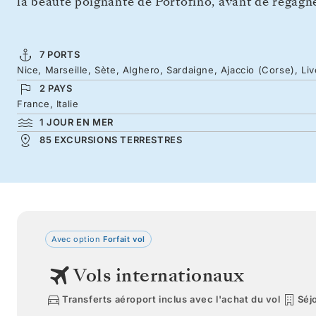
la beauté poignante de Portofino, avant de regagne
7 PORTS
Nice, Marseille, Sète, Alghero, Sardaigne, Ajaccio (Corse), Li
2 PAYS
France, Italie
1 JOUR EN MER
85 EXCURSIONS TERRESTRES
Avec option
Forfait vol
Vols internationaux
Transferts aéroport inclus avec l'achat du vol
Séjo