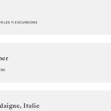
UR LES 11 EXCURSIONS
mer
ERS
rdaigne
,
Italie