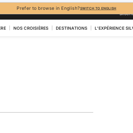
Prefer to browse in English?
SWITCH TO ENGLISH
BROCH
ÈRE
NOS CROISIÈRES
DESTINATIONS
L'EXPÉRIENCE SI
turing
VOIR LA CARTE