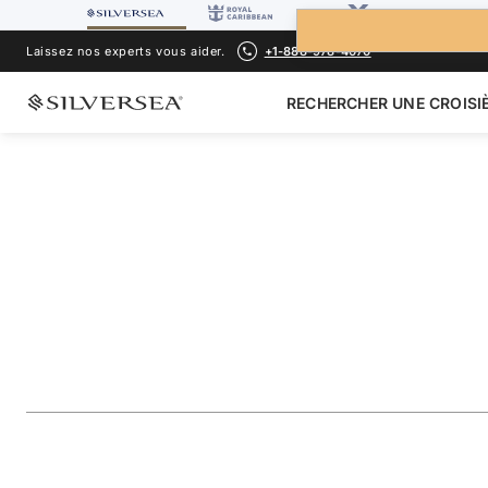
Laissez nos experts vous aider.
+1-888-978-4070
RECHERCHER UNE CROISI
RETOUR À TOUTES LES
CROISIÈRES MÉDITERRANÉE
France & Italy Fea
Portofino
Voyage
#
SS270524008
AJOUTER AUX FAVORIS
PARTAGER
TÉLÉCHARGER