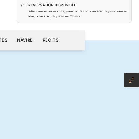
RÉSERVATION DISPONIBLE
Sélectionnez votre suite, nous la mettrons en attente pour vous et
bloquerons le prix pendent
7 jours
.
880 $US
RÉSERVER CROISIÈRE
DEMANDEZ UN DEVIS
TES
NAVIRE
RÉCITS
LL-INCLUSIVE