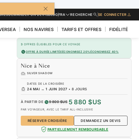
URES
DEMANDER UN DEVIS
BLOG
FRA
RECHERCHE
SE CONNECTER
LVERSEA
NOS NAVIRES
TARIFS ET OFFRES
FIDÉLITÉ
3
OFFRES ÉLIGIBLES POUR CE VOYAGE
OFFRE À DURÉE LIMITÉE
ÉCONOMISEZ 20%
ÉCONOMISEZ 40%
Nice à Nice
SILVER SHADOW
DATES DE LA CROISIÈRE
24 MAI
→
1 JUIN 2027
•
8 JOURS
5 880 $US
À PARTIR DE
9 800 $US
PAR VOYAGEUR, AVEC LE TARIF ALL-INCLUSIVE
RÉSERVER CROISIÈRE
DEMANDEZ UN DEVIS
PARTIELLEMENT REMBOURSABLE