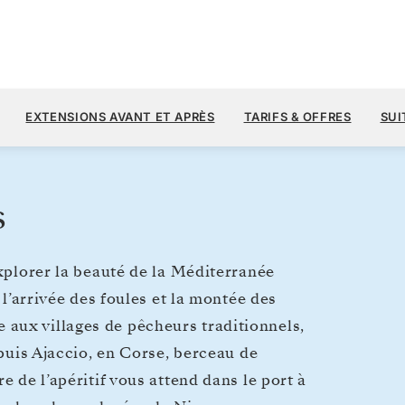
5 
9 800 $US
24 MAI
→
1 JUIN 2027
À PARTIR DE
EXTENSIONS AVANT ET APRÈS
TARIFS & OFFRES
SUI
8 JOURS
PAR VOYAGEUR, AVEC LE TARIF A
s
explorer la beauté de la Méditerranée
 l’arrivée des foules et la montée des
aux villages de pêcheurs traditionnels,
 puis Ajaccio, en Corse, berceau de
e de l’apéritif vous attend dans le port à