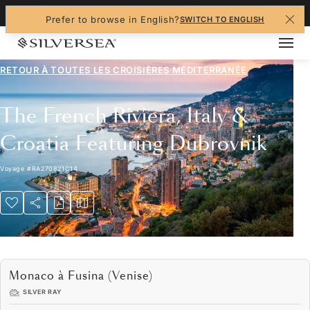
+1-888-978-4070
Prefer to browse in English?
SWITCH TO ENGLISH
RETOUR À TOUTES LES
CROISIÈRES MÉDITERRANÉE
The French Riviera, Italy &
Croatia Featuring Dubrovnik
Voyage
#
RA270821C14
Monaco à Fusina (Venise)
SILVER RAY