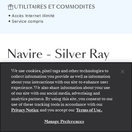
UTILITAIRES ET COMMODITÉS
Accès Internet illimité
Service compris
Navire
-
Silver Ray
We use cookies, pixel tags and other technologies to
Le
Silver Ray
éclaire la voie vers une nouvelle
collect information you provide as well as information
dimension du voyage, vous rapprochant de
about your interactions with our site to enhance user
experience. We also share information about your use
l’exceptionnel. L’intimité d’un navire à taille
of our site with our social media, advertising and
Montez à bord : choisissez votre suite et consultez
humaine rencontre des espaces sans limites et
analytics partners. By using this site, you consent to our
les tarifs et les prestations incluses avant de
use of these tracking tools in accordance with our
confirmer votre voyage avec Silversea en toute
des intérieurs élégants, habillés de verre et
Privacy Notice
and you accept our
Terms of Use.
sécurité.
ouverts sur des vues spectaculaires. Au fil de
Manage Preferences
RÉSERVEZ VOTRE SUITE
vos pas dans des espaces baignés de lumière et