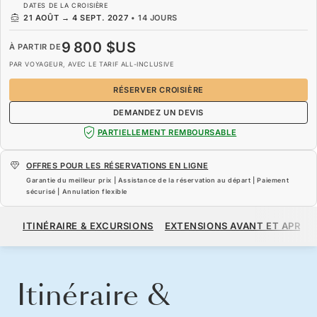
DATES DE LA CROISIÈRE
21 AOÛT
→
4 SEPT. 2027
•
14 JOURS
9 800 $US
À PARTIR DE
PAR VOYAGEUR, AVEC LE TARIF ALL-INCLUSIVE
RÉSERVER CROISIÈRE
DEMANDEZ UN DEVIS
PARTIELLEMENT REMBOURSABLE
OFFRES POUR LES RÉSERVATIONS EN LIGNE
Garantie du meilleur prix | Assistance de la réservation au départ | Paiement
sécurisé | Annulation flexible
9 800 $US
À PARTIR DE
ITINÉRAIRE & EXCURSIONS
EXTENSIONS AVANT ET APRÈS
PAR VOYAGEUR, AVEC LE TARIF ALL-INCLUSIVE
RÉSERVER CROISIÈRE
DEMANDEZ UN DEVIS
Itinéraire &