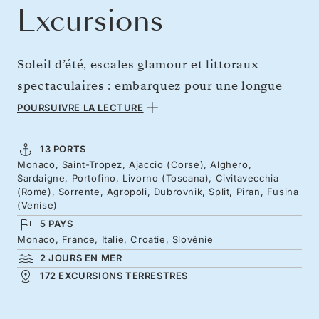
Excursions
Soleil d’été, escales glamour et littoraux
spectaculaires : embarquez pour une longue
croisière en Méditerranée. Entre Monte-Carlo
POURSUIVRE LA LECTURE
et Venise, découvrez toutes les facettes de
cette mer légendaire, des îles où naquirent les
13 PORTS
Monaco, Saint-Tropez, Ajaccio (Corse), Alghero,
empereurs à la cuisine raffinée du nord de
Sardaigne, Portofino, Livorno (Toscana), Civitavecchia
l’Italie, en passant par l’héritage romain et les
(Rome), Sorrente, Agropoli, Dubrovnik, Split, Piran, Fusina
(Venise)
saveurs des agrumes du sud. Voyagez à travers
5 PAYS
l’Adriatique, où les empires ont laissé derrière
Monaco, France, Italie, Croatie, Slovénie
eux des chefs-d’œuvre à l’épreuve du temps.
2 JOURS EN MER
172 EXCURSIONS TERRESTRES
Vivez cette expérience à bord du Silver Ray,
lors de deux semaines placées sous le signe de