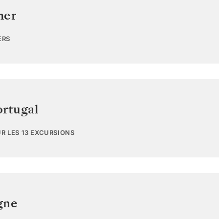
mer
ERS
ortugal
UR LES 13 EXCURSIONS
gne