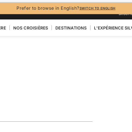
Prefer to browse in English?
SWITCH TO ENGLISH
BROCH
ÈRE
NOS CROISIÈRES
DESTINATIONS
L'EXPÉRIENCE SI
eaturing the
ca
VOIR LA CARTE