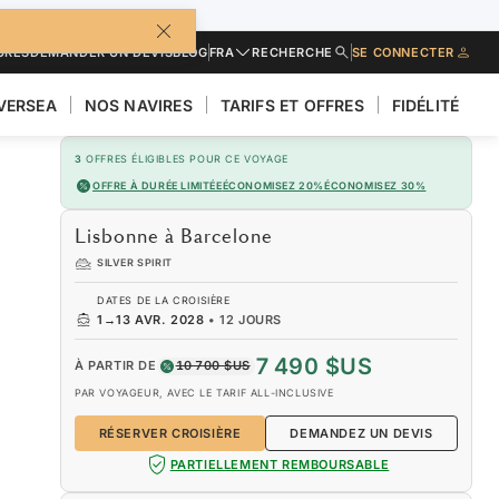
URES
DEMANDER UN DEVIS
BLOG
FRA
RECHERCHE
SE CONNECTER
LVERSEA
NOS NAVIRES
TARIFS ET OFFRES
FIDÉLITÉ
3
OFFRES ÉLIGIBLES POUR CE VOYAGE
OFFRE À DURÉE LIMITÉE
ÉCONOMISEZ 20%
ÉCONOMISEZ 30%
Lisbonne à Barcelone
SILVER SPIRIT
DATES DE LA CROISIÈRE
1
→
13 AVR. 2028
•
12 JOURS
7 490 $US
À PARTIR DE
10 700 $US
PAR VOYAGEUR, AVEC LE TARIF ALL-INCLUSIVE
RÉSERVER CROISIÈRE
DEMANDEZ UN DEVIS
PARTIELLEMENT REMBOURSABLE