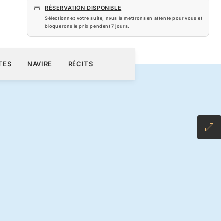
RÉSERVATION DISPONIBLE
Sélectionnez votre suite, nous la mettrons en attente pour vous et
bloquerons le prix pendent
7 jours
.
490 $US
RÉSERVER CROISIÈRE
DEMANDEZ UN DEVIS
TES
NAVIRE
RÉCITS
L-INCLUSIVE