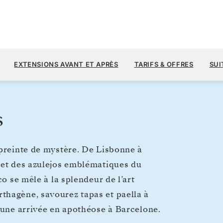
7 
10 700 $US
1
→
13 AVR. 2028
À PARTIR DE
EXTENSIONS AVANT ET APRÈS
TARIFS & OFFRES
SUI
12 JOURS
PAR VOYAGEUR, AVEC LE TARIF AL
s
mpreinte de mystère. De Lisbonne à
 et des azulejos emblématiques du
co se mêle à la splendeur de l’art
thagène, savourez tapas et paella à
t une arrivée en apothéose à Barcelone.