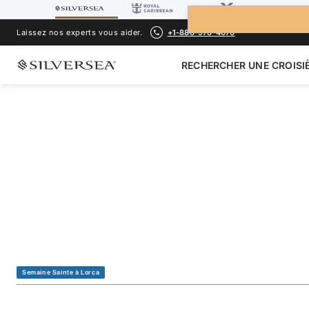
Laissez nos experts vous aider.
+1-888-978-4070
RECHERCHER UNE CROISI
RETOUR À TOUTES LES
CROISIÈRES MÉDITERRANÉE
Spain & Portugal F
Semana Santa Lor
Voyage
#
SL280401012
Semaine Sainte à Lorca
AJOUTER AUX FAVORIS
PARTAGER
TÉLÉCHARGER