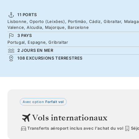
11 PORTS
Lisbonne, Oporto (Leixões), Portimão, Cádiz, Gibraltar, Malaga
Valence, Alcudia, Majorque, Barcelone
3 PAYS
Portugal, Espagne, Gribraltar
2 JOURS EN MER
108 EXCURSIONS TERRESTRES
Avec option
Forfait vol
Vols internationaux
Transferts aéroport inclus avec l'achat du vol
Séjo