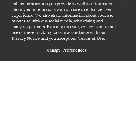
collect information you provide as well as information
about your interactions with our site to enhance user
experience. We also share information about your use
of our site with our social media, advertising and
analytics partners. By using this site, you consent to our
use of these tracking tools in accordance with our
ATHÈNES (LE PIRÉE)
→
ATHÈNES (LE PIRÉE)
Privacy Notice
and you accept our
Terms of Use.
28 OCT.
→
7 NOV. 2026
•
10 JOURS
SILVER SPIRIT
Manage Preferences
NOUS CONTACTER
OFFRE À DURÉE LIMITÉE
ÉCONOMISEZ 20%
ÉCONOMISEZ 30%
À PARTIR DE
6 650 $US
PAR VOYAGEUR, AVEC LE TARIF LAST-MINUTE
Italy & Spain Featuring Sicily