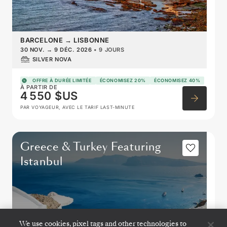
BARCELONE
→
LISBONNE
30 NOV.
→
9 DÉC. 2026
•
9 JOURS
SILVER NOVA
OFFRE À DURÉE LIMITÉE
ÉCONOMISEZ 20%
ÉCONOMISEZ 40%
À PARTIR DE
4 550 $US
PAR VOYAGEUR, AVEC LE TARIF LAST-MINUTE
Greece & Turkey Featuring
Istanbul
We use cookies, pixel tags and other technologies to