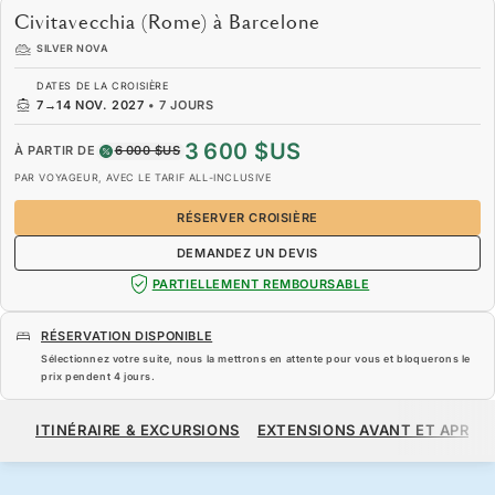
Civitavecchia (Rome) à Barcelone
SILVER NOVA
DATES DE LA CROISIÈRE
7
→
14 NOV. 2027
•
7 JOURS
3 600 $US
À PARTIR DE
6 000 $US
PAR VOYAGEUR, AVEC LE TARIF ALL-INCLUSIVE
RÉSERVER CROISIÈRE
DEMANDEZ UN DEVIS
PARTIELLEMENT REMBOURSABLE
RÉSERVATION DISPONIBLE
Sélectionnez votre suite, nous la mettrons en attente pour vous et bloquerons le
prix pendent
4 jours
.
3 600 $US
6 000 $US
À PARTIR DE
ITINÉRAIRE & EXCURSIONS
EXTENSIONS AVANT ET APRÈS
PAR VOYAGEUR, AVEC LE TARIF ALL-INCLUSIVE
RÉSERVER CROISIÈRE
DEMANDEZ UN DEVIS