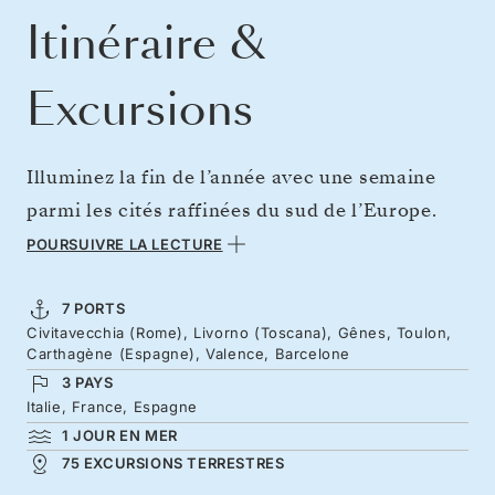
Itinéraire &
Excursions
Illuminez la fin de l’année avec une semaine
parmi les cités raffinées du sud de l’Europe.
L’extraordinaire musée à ciel ouvert qu’est
POURSUIVRE LA LECTURE
Rome constitue le point de départ idéal avant
de mettre le cap sur la Toscane, terre de
7 PORTS
Civitavecchia (Rome), Livorno (Toscana), Gênes, Toulon,
saveurs audacieuses et de splendeurs de la
Carthagène (Espagne), Valence, Barcelone
Renaissance. Découvrez la côte parfumée de
3 PAYS
Provence, puis poursuivez vers le sud de
Italie, France, Espagne
1 JOUR EN MER
l’Espagne pour savourer la véritable paella
75 EXCURSIONS TERRESTRES
valencienne, sans fruits de mer. Des