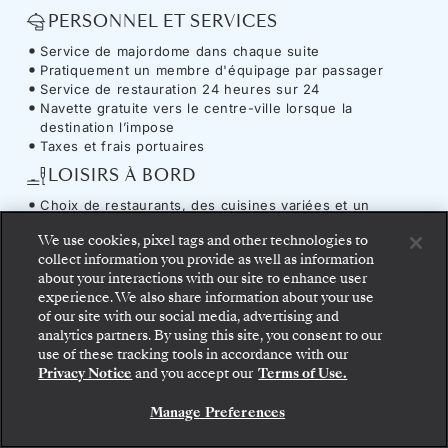
PERSONNEL ET SERVICES
Service de majordome dans chaque suite
Pratiquement un membre d'équipage par passager
Service de restauration 24 heures sur 24
Navette gratuite vers le centre-ville lorsque la
destination l’impose
Taxes et frais portuaires
LOISIRS À BORD
Choix de restaurants, des cuisines variées et un
placement libre
We use cookies, pixel tags and other technologies to
Service à volonté de champagne, liqueurs et vins (à
collect information you provide as well as information
choisir dans une carte allant jusqu’à 50 vins) dans la
about your interactions with our site to enhance user
cave de Silversea
experience. We also share information about your use
Café (dont variétés recherchées) et thés raffinés
of our site with our social media, advertising and
Conférences enrichissantes et divertissements à bord
Montez à bord : choisissez votre suite et consultez
analytics partners. By using this site, you consent to our
Accès illimité au centre de fitness, au sauna, au
les tarifs et les prestations incluses avant de
use of these tracking tools in accordance with our
hammam et aux espaces détente du spa (aux heures
confirmer votre voyage avec Silversea en toute
Privacy Notice
and you accept our
Terms of Use.
d’ouverture)
sécurité.
UTILITAIRES ET COMMODITÉS
Manage Preferences
RÉSERVEZ VOTRE SUITE
Accès Internet illimité