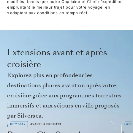
modifiés, tandis que notre Capitaine et Chef d’expédition
empruntent le meilleur trajet pour votre voyage, en
s’adaptant aux conditions en temps réel.
Extensions avant et après
croisière
Explorez plus en profondeur les
destinations phares avant ou après votre
croisière grâce aux programmes terrestres
immersifs et aux séjours en ville proposés
par Silversea.
CITY STAY
AVANT LA CROISIÈRE
LAND