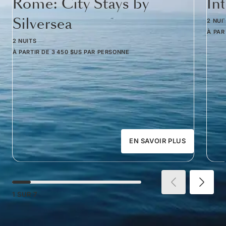
Rome: City Stays by
In
Silversea
2 NUI
À PAR
2 NUITS
À PARTIR DE
3 450 $US
PAR PERSONNE
EN SAVOIR PLUS
1
SUR
7