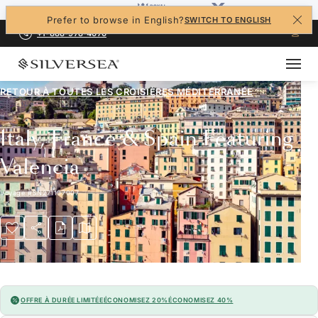
Prefer to browse in English?
SWITCH TO ENGLISH
+1-888-978-4070
RETOUR À TOUTES LES
CROISIÈRES MÉDITERRANÉE
Italy, France & Spain Featuring
Valencia
Voyage
#
SN271107007
OFFRE À DURÉE LIMITÉE
ÉCONOMISEZ 20%
ÉCONOMISEZ 40%