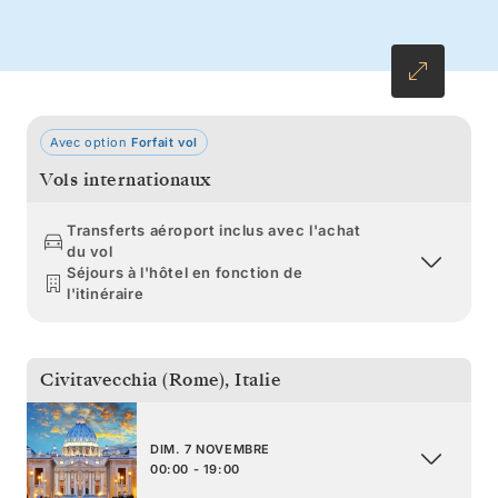
cathédrales élancées, des plages dorées et une
vie urbaine animée vous attendent pour un
final à Barcelone.
Avec option
Forfait vol
Vols internationaux
Transferts aéroport inclus avec l'achat
du vol
Séjours à l'hôtel en fonction de
l'itinéraire
Civitavecchia (Rome)
,
Italie
DIM. 7 NOVEMBRE
00:00 - 19:00