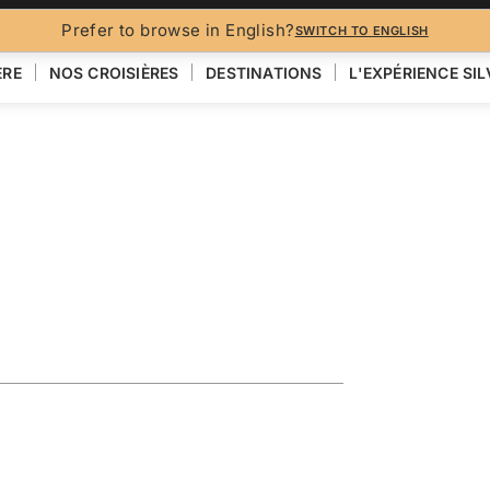
BROCH
Prefer to browse in English?
SWITCH TO ENGLISH
ÈRE
NOS CROISIÈRES
DESTINATIONS
L'EXPÉRIENCE SI
Featuring
VOIR LA CARTE