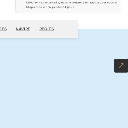
Sélectionnez votre suite, nous la mettrons en attente pour vous et
bloquerons le prix pendent
4 jours
.
940 $US
RÉSERVER CROISIÈRE
DEMANDEZ UN DEVIS
TES
NAVIRE
RÉCITS
LL-INCLUSIVE