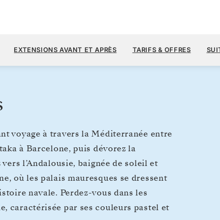
5 
9 900 $US
18
→
28 NOV. 2026
À PARTIR DE
EXTENSIONS AVANT ET APRÈS
TARIFS & OFFRES
SUI
10 JOURS
PAR VOYAGEUR, AVEC LE TARIF A
s
nt voyage à travers la Méditerranée entre
-taka à Barcelone, puis dévorez la
 vers l’Andalousie, baignée de soleil et
ne, où les palais mauresques se dressent
istoire navale. Perdez-vous dans les
, caractérisée par ses couleurs pastel et