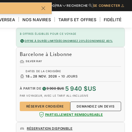
URES
DEMANDER UN DEVIS
BLOG
FRA
RECHERCHE
SE CONNECTER
LVERSEA
NOS NAVIRES
TARIFS ET OFFRES
FIDÉLITÉ
3
OFFRES ÉLIGIBLES POUR CE VOYAGE
OFFRE À DURÉE LIMITÉE
ÉCONOMISEZ 20%
ÉCONOMISEZ 40%
Barcelone à Lisbonne
SILVER RAY
DATES DE LA CROISIÈRE
18
→
28 NOV. 2026
•
10 JOURS
5 940 $US
À PARTIR DE
9 900 $US
PAR VOYAGEUR, AVEC LE TARIF ALL-INCLUSIVE
RÉSERVER CROISIÈRE
DEMANDEZ UN DEVIS
PARTIELLEMENT REMBOURSABLE
RÉSERVATION DISPONIBLE