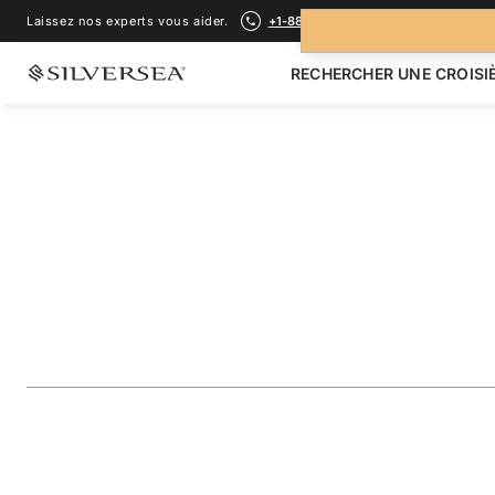
Laissez nos experts vous aider.
+1-888-978-4070
RECHERCHER UNE CROISI
RETOUR À TOUTES LES
CROISIÈRES MÉDITERRANÉE
Spain & Morocco 
Málaga
Voyage
#
RA261118010
AJOUTER AUX FAVORIS
PARTAGER
TÉLÉCHARGER