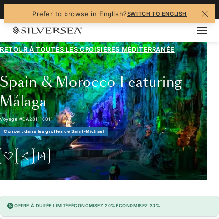
+1-888-978-4070
Prefer to browse in English?
SWITCH TO ENGLISH
RETOUR À TOUTES LES
CROISIÈRES MÉDITERRANÉE
Spain & Morocco Featuring
Málaga
Voyage
#
DA281110011
Concert dans les grottes de Saint-Michael
OFFRE À DURÉE LIMITÉE
ÉCONOMISEZ 20%
ÉCONOMISEZ 30%