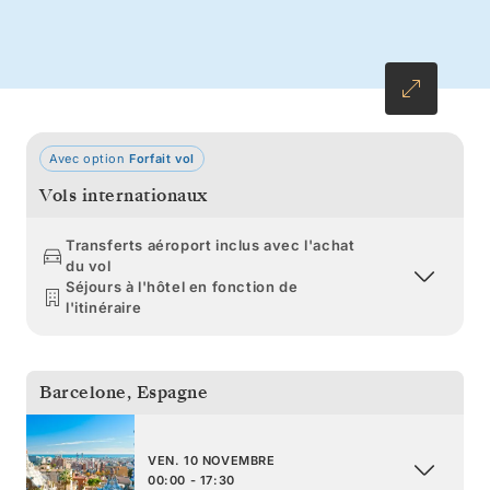
célèbre pour ses singes, enrichissent encore ce
voyage fascinant.
Avec option
Forfait vol
Vols internationaux
Transferts aéroport inclus avec l'achat
du vol
Séjours à l'hôtel en fonction de
l'itinéraire
Barcelone
,
Espagne
VEN. 10 NOVEMBRE
00:00 - 17:30