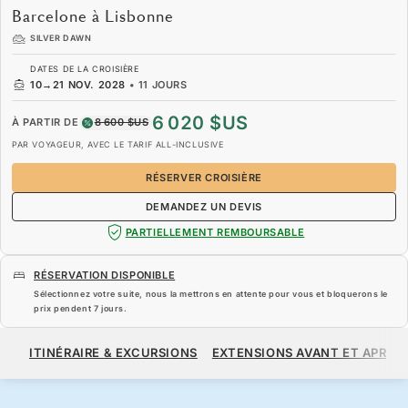
Barcelone à Lisbonne
SILVER DAWN
DATES DE LA CROISIÈRE
10
→
21 NOV. 2028
•
11 JOURS
6 020 $US
À PARTIR DE
8 600 $US
PAR VOYAGEUR, AVEC LE TARIF ALL-INCLUSIVE
RÉSERVER CROISIÈRE
DEMANDEZ UN DEVIS
PARTIELLEMENT REMBOURSABLE
RÉSERVATION DISPONIBLE
Sélectionnez votre suite, nous la mettrons en attente pour vous et bloquerons le
prix pendent
7 jours
.
6 020 $US
8 600 $US
À PARTIR DE
ITINÉRAIRE & EXCURSIONS
EXTENSIONS AVANT ET APRÈS
PAR VOYAGEUR, AVEC LE TARIF ALL-INCLUSIVE
RÉSERVER CROISIÈRE
DEMANDEZ UN DEVIS