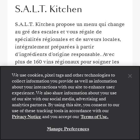
S.A.L.T. Kitchen
S.A.L.T. Kitchen propose un menu qui change
au gré des escales et vous régale de
spécialités régionales et de saveurs locales,
intégralement préparées à partir
d’ingrédients d’origine responsable. Avec
plus de 160 vins régionaux pour soigner les
accords, c’est la promesse d’un voyage
We use cookies, pixel tags and other technologies to
gastronomique en immersion totale, en
collect information you provide as well as information
pleine mer.
about your interactions with our site to enhance user
experience. We also share information about your use
of our site with our social media, advertising and
Montez à bord : choisissez votre suite et consultez
analytics partners. By using this site, you consent to our
les tarifs et les prestations incluses avant de
use of these tracking tools in accordance with our
confirmer votre voyage avec Silversea en toute
Privacy Notice
and you accept our
Terms of Use.
sécurité.
Manage Preferences
RÉSERVEZ VOTRE SUITE