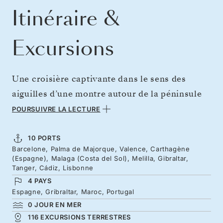
Itinéraire &
Excursions
Une croisière captivante dans le sens des
aiguilles d’une montre autour de la péninsule
Ibérique, au départ de Barcelone, longeant le
POURSUIVRE LA LECTURE
sud de l’Espagne avant de rejoindre Lisbonne.
Des nuits à Malaga et Cadix vous plongent au
10 PORTS
Barcelone, Palma de Majorque, Valence, Carthagène
cœur de l’une des régions les plus évocatrices
(Espagne), Malaga (Costa del Sol), Melilla, Gibraltar,
d’Espagne, entre tapas généreuses, flamenco
Tanger, Cádiz, Lisbonne
4 PAYS
passionné et chefs-d’œuvre mauresques. Une
Espagne, Gribraltar, Maroc, Portugal
traversée vers une enclave espagnole, puis
0 JOUR EN MER
Tanger au Maroc et le Rocher de Gibraltar,
116 EXCURSIONS TERRESTRES