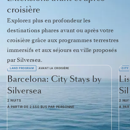
croisière
Explorez plus en profondeur les
destinations phares avant ou après votre
croisière grâce aux programmes terrestres
immersifs et aux séjours en ville proposés
par Silversea.
LAND PROGRAM
AVANT LA CROISIÈRE
CITY
Barcelona: City Stays by
Li
Silversea
Si
2 NUITS
2 NUI
À PARTIR DE
2 550 $US
PAR PERSONNE
À PAR