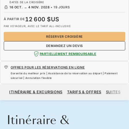
DATES DE LA CROISIÈRE
16 OCT.
→
4 NOV. 2028
•
19 JOURS
12 600 $US
À PARTIR DE
PAR VOYAGEUR, AVEC LE TARIF ALL-INCLUSIVE
RÉSERVER CROISIÈRE
DEMANDEZ UN DEVIS
PARTIELLEMENT REMBOURSABLE
OFFRES POUR LES RÉSERVATIONS EN LIGNE
Garantie du meilleur prix | Assistance de la réservation au départ | Paiement
sécurisé | Annulation flexible
12 600 $US
À PARTIR DE
ITINÉRAIRE & EXCURSIONS
TARIFS & OFFRES
SUITES
N
PAR VOYAGEUR, AVEC LE TARIF ALL-INCLUSIVE
RÉSERVER CROISIÈRE
DEMANDEZ UN DEVIS
Itinéraire &