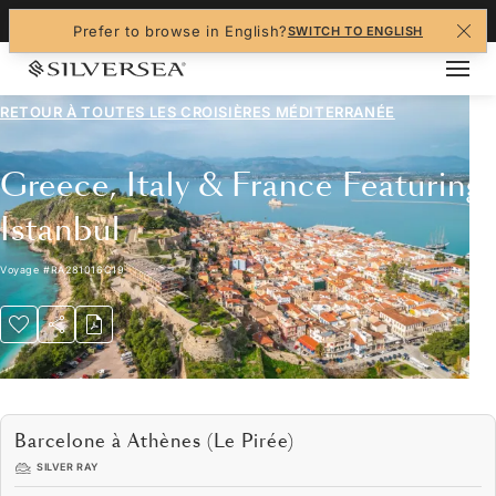
+1-888-978-4070
Prefer to browse in English?
SWITCH TO ENGLISH
RETOUR À TOUTES LES
CROISIÈRES MÉDITERRANÉE
Greece, Italy & France Featuring
Istanbul
Voyage
#
RA281016C19
Barcelone à Athènes (Le Pirée)
SILVER RAY