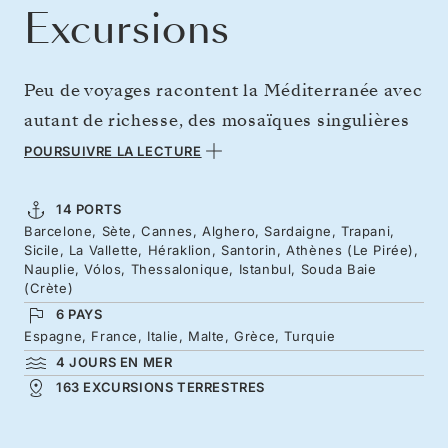
Excursions
Peu de voyages racontent la Méditerranée avec
autant de richesse, des mosaïques singulières
de Barcelone aux minarets d’Istanbul
POURSUIVRE LA LECTURE
dominant le Bosphore. Entre les deux, laissez-
vous séduire par le glamour de la Riviera et ses
14 PORTS
Barcelone, Sète, Cannes, Alghero, Sardaigne, Trapani,
eaux scintillantes, des îles au carrefour des
Sicile, La Vallette, Héraklion, Santorin, Athènes (Le Pirée),
civilisations et les chefs-d’œuvre de la mer
Nauplie, Vólos, Thessalonique, Istanbul, Souda Baie
(Crète)
Égée, comme Santorin. Puis rejoignez Athènes
6 PAYS
et l’appel irrésistible de la Grèce, de son
Espagne, France, Italie, Malte, Grèce, Turquie
histoire et de ses îles, avant un final de deux
4 JOURS EN MER
163 EXCURSIONS TERRESTRES
jours là où l’Europe rencontre l’Asie.