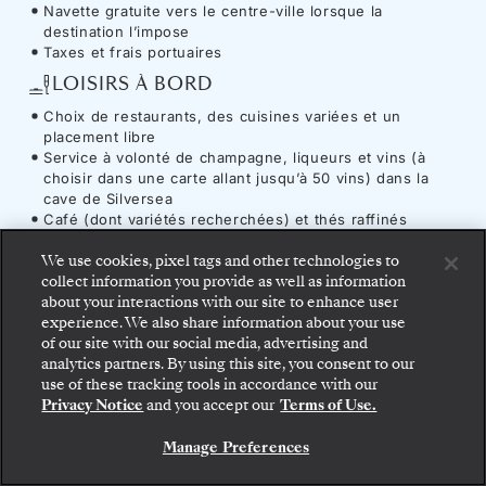
Navette gratuite vers le centre-ville lorsque la
destination l’impose
Taxes et frais portuaires
LOISIRS À BORD
Choix de restaurants, des cuisines variées et un
placement libre
Service à volonté de champagne, liqueurs et vins (à
choisir dans une carte allant jusqu’à 50 vins) dans la
cave de Silversea
Café (dont variétés recherchées) et thés raffinés
Conférences enrichissantes et divertissements à bord
We use cookies, pixel tags and other technologies to
Accès illimité au centre de fitness, au sauna, au
collect information you provide as well as information
hammam et aux espaces détente du spa (aux heures
about your interactions with our site to enhance user
d’ouverture)
experience. We also share information about your use
UTILITAIRES ET COMMODITÉS
of our site with our social media, advertising and
Montez à bord : choisissez votre suite et consultez
analytics partners. By using this site, you consent to our
Accès Internet illimité
les tarifs et les prestations incluses avant de
use of these tracking tools in accordance with our
Service compris
confirmer votre voyage avec Silversea en toute
Privacy Notice
and you accept our
Terms of Use.
sécurité.
Manage Preferences
RÉSERVEZ VOTRE SUITE