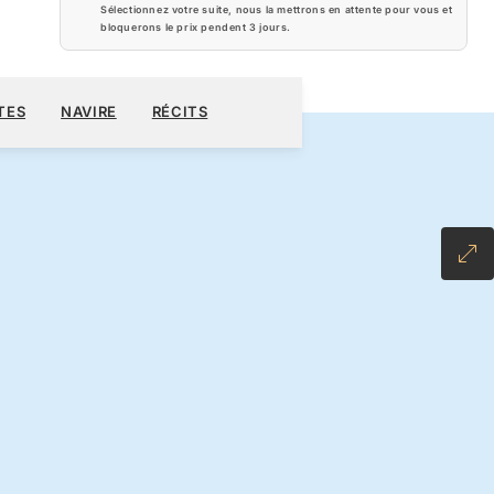
Sélectionnez votre suite, nous la mettrons en attente pour vous et
bloquerons le prix pendent
3 jours
.
440 $US
RÉSERVER CROISIÈRE
DEMANDEZ UN DEVIS
TES
NAVIRE
RÉCITS
LL-INCLUSIVE