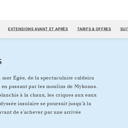
7 
9 300 $US
12
→
23 SEPT. 2028
À PARTIR DE
EXTENSIONS AVANT ET APRÈS
TARIFS & OFFRES
SUI
11 JOURS
PAR VOYAGEUR, AVEC LE TARIF A
s
la mer Égée, de la spectaculaire caldeira
, en passant par les moulins de Mykonos.
blanchis à la chaux, les criques aux eaux
odyssée insulaire se poursuit jusqu’à la
avant de s’achever par une arrivée