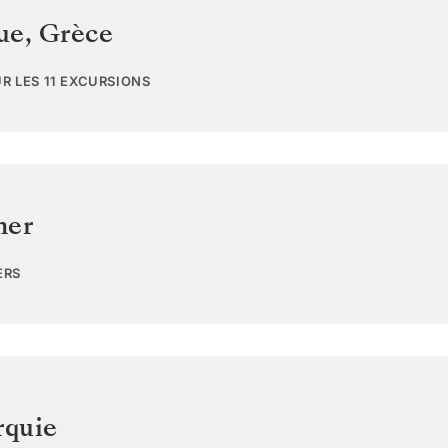
ue
,
Grèce
UR LES 11 EXCURSIONS
mer
ERS
rquie