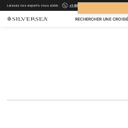
Laissez nos experts vous aider.
+1-888-978-4070
RECHERCHER UNE CROISI
RETOUR À TOUTES LES
CROISIÈRES MÉDITERRANÉE
Greece Featuring 
Mykonos
Voyage
#
DA280912011
AJOUTER AUX FAVORIS
PARTAGER
TÉLÉCHARGER