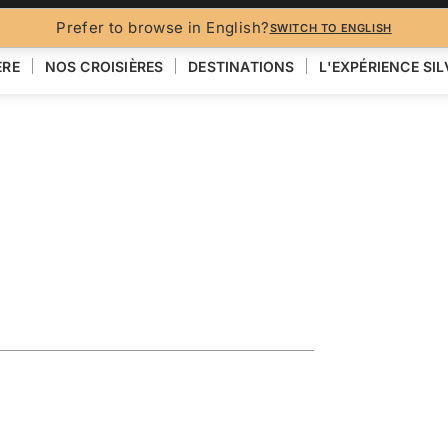
BROCH
Prefer to browse in English?
SWITCH TO ENGLISH
ÈRE
NOS CROISIÈRES
DESTINATIONS
L'EXPÉRIENCE SI
Santorini &
VOIR LA CARTE