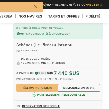
URES
DEMANDER UN DEVIS
BLOG
FRA
RECHERCHE
SE CONNECTER
LVERSEA
NOS NAVIRES
TARIFS ET OFFRES
FIDÉLITÉ
2
OFFRES ÉLIGIBLES POUR CE VOYAGE
OFFRE À DURÉE LIMITÉE
ÉCONOMISEZ 20%
Athènes (Le Pirée) à Istanbul
SILVER DAWN
DATES DE LA CROISIÈRE
12
→
23 SEPT. 2028
•
11 JOURS
7 440 $US
À PARTIR DE
9 300 $US
PAR VOYAGEUR, AVEC LE TARIF ALL-INCLUSIVE
RÉSERVER CROISIÈRE
DEMANDEZ UN DEVIS
PARTIELLEMENT REMBOURSABLE
RÉSERVATION DISPONIBLE