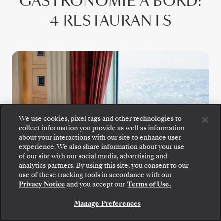
GASTRONOMIE À BORD
:
4 RESTAURANTS
We use cookies, pixel tags and other technologies to
collect information you provide as well as information
about your interactions with our site to enhance user
experience. We also share information about your use
of our site with our social media, advertising and
Montez à bord : choisissez votre suite et consultez
analytics partners. By using this site, you consent to our
les tarifs et les prestations incluses avant de
use of these tracking tools in accordance with our
confirmer votre voyage avec Silversea en toute
Privacy Notice
and you accept our
Terms of Use.
sécurité.
The Restaurant
Manage Preferences
RÉSERVEZ VOTRE SUITE