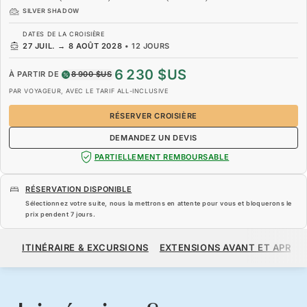
SILVER SHADOW
DATES DE LA CROISIÈRE
27 JUIL.
→
8 AOÛT 2028
•
12 JOURS
6 230 $US
À PARTIR DE
8 900 $US
PAR VOYAGEUR, AVEC LE TARIF ALL-INCLUSIVE
RÉSERVER CROISIÈRE
DEMANDEZ UN DEVIS
PARTIELLEMENT REMBOURSABLE
RÉSERVATION DISPONIBLE
Sélectionnez votre suite, nous la mettrons en attente pour vous et bloquerons le
prix pendent
7 jours
.
6 230 $US
8 900 $US
À PARTIR DE
ITINÉRAIRE & EXCURSIONS
EXTENSIONS AVANT ET APRÈS
PAR VOYAGEUR, AVEC LE TARIF ALL-INCLUSIVE
RÉSERVER CROISIÈRE
DEMANDEZ UN DEVIS