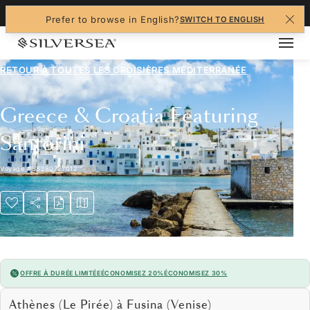
+1-888-978-4070
Prefer to browse in English?
SWITCH TO ENGLISH
RETOUR À TOUTES LES
CROISIÈRES MÉDITERRANÉE
Greece & Croatia Featuring
Santorini
Voyage
#
SS280727012
OFFRE À DURÉE LIMITÉE
ÉCONOMISEZ 20%
ÉCONOMISEZ 30%
Athènes (Le Pirée) à Fusina (Venise)