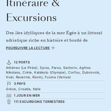
Itinéraire &
Excursions
Des îles idylliques de la mer Égée à un littoral
adriatique riche en histoire et bordé de
spectaculaires paysages calcaires. Partez d’île
POURSUIVRE LA LECTURE
en île depuis la Grèce continentale jusqu’au
cœur des Cyclades, au milieu de villages
12 PORTS
Athènes (Le Pirée), Syros, Paros, Santorin, Aghios
blanchis à la chaux. À la charnière de juillet et
Nikolaos, Crète, Katákolo (Olympie), Corfou, Dubrovnik,
d’août, partez sur les traces des origines des
Hvar, Ravenne, Rovinj, Fusina (Venise)
3 PAYS
Jeux olympiques avant de traverser
Grèce, Croatie, Italie
l’Adriatique, entre les remparts spectaculaires
1 JOUR EN MER
de Dubrovnik dignes d’un décor de cinéma, les
111 EXCURSIONS TERRESTRES
eaux cristallines de Hvar et le charme