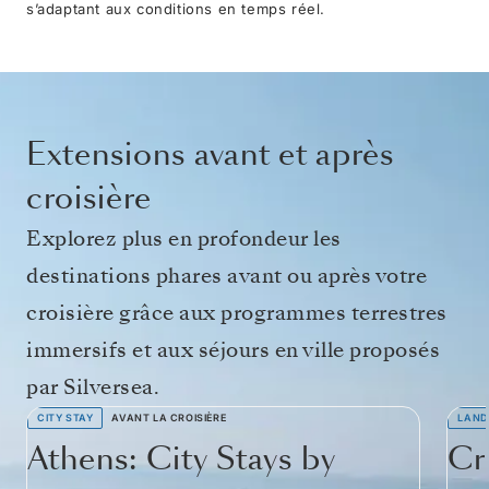
s’adaptant aux conditions en temps réel.
Extensions avant et après
croisière
Explorez plus en profondeur les
destinations phares avant ou après votre
croisière grâce aux programmes terrestres
immersifs et aux séjours en ville proposés
par Silversea.
CITY STAY
AVANT LA CROISIÈRE
LAND
Athens: City Stays by
Cr