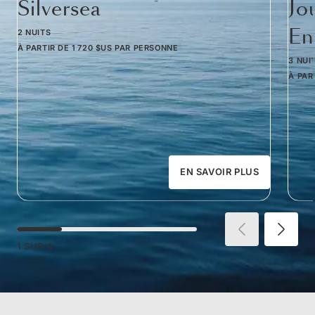
Silversea
Jo
Em
2 NUITS
À PARTIR DE
1 720 $US
PAR PERSONNE
3 NUI
À PAR
EN SAVOIR PLUS
1
SUR
4