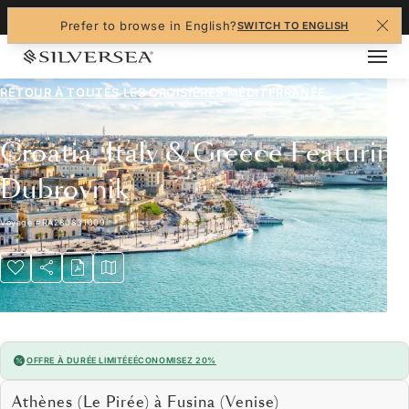
+1-888-978-4070
Prefer to browse in English?
SWITCH TO ENGLISH
RETOUR À TOUTES LES
CROISIÈRES MÉDITERRANÉE
Croatia, Italy & Greece Featuring
Dubrovnik
Voyage
#
RA280831009
OFFRE À DURÉE LIMITÉE
ÉCONOMISEZ 20%
Athènes (Le Pirée) à Fusina (Venise)