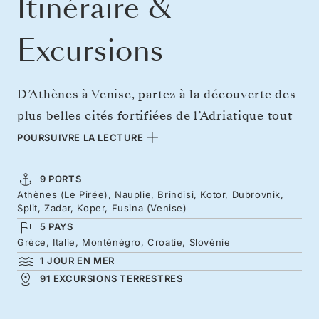
Itinéraire &
Excursions
D’Athènes à Venise, partez à la découverte des
plus belles cités fortifiées de l’Adriatique tout
au long du voyage. De Nauplie, première
POURSUIVRE LA LECTURE
capitale de la Grèce moderne, à Kotor, nichée
au cœur du fjord le plus méridional d’Europe.
9 PORTS
Athènes (Le Pirée), Nauplie, Brindisi, Kotor, Dubrovnik,
Les remparts de Dubrovnik dominent
Split, Zadar, Koper, Fusina (Venise)
majestueusement l’Adriatique, tandis que Split
5 PAYS
et Zadar conjuguent héritage romain et
Grèce, Italie, Monténégro, Croatie, Slovénie
1 JOUR EN MER
douceur de vivre en bord de mer. La vieille ville
91 EXCURSIONS TERRESTRES
vénitienne de Koper constitue une charmante
introduction à la splendeur de Venise.