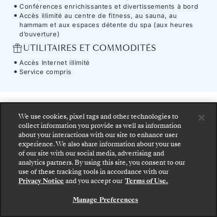
Conférences enrichissantes et divertissements à bord
Accès illimité au centre de fitness, au sauna, au
hammam et aux espaces détente du spa (aux heures
d’ouverture)
UTILITAIRES ET COMMODITÉS
Accès Internet illimité
Service compris
Navire
-
Silver Ray
We use cookies, pixel tags and other technologies to
collect information you provide as well as information
about your interactions with our site to enhance user
experience. We also share information about your use
of our site with our social media, advertising and
Le
Silver Ray
éclaire la voie vers une nouvelle
Montez à bord : choisissez votre suite et consultez
analytics partners. By using this site, you consent to our
les tarifs et les prestations incluses avant de
dimension du voyage, vous rapprochant de
use of these tracking tools in accordance with our
confirmer votre voyage avec Silversea en toute
Privacy Notice
and you accept our
Terms of Use.
l’exceptionnel. L’intimité d’un navire à taille
sécurité.
humaine rencontre des espaces sans limites et
Manage Preferences
RÉSERVEZ VOTRE SUITE
des intérieurs élégants, habillés de verre et