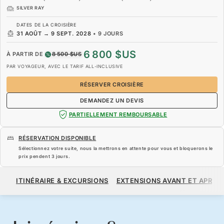
SILVER RAY
DATES DE LA CROISIÈRE
31 AOÛT
→
9 SEPT. 2028
•
9 JOURS
6 800 $US
À PARTIR DE
8 500 $US
PAR VOYAGEUR, AVEC LE TARIF ALL-INCLUSIVE
RÉSERVER CROISIÈRE
DEMANDEZ UN DEVIS
PARTIELLEMENT REMBOURSABLE
RÉSERVATION DISPONIBLE
Sélectionnez votre suite, nous la mettrons en attente pour vous et bloquerons le
prix pendent
3 jours
.
6 800 $US
8 500 $US
À PARTIR DE
ITINÉRAIRE & EXCURSIONS
EXTENSIONS AVANT ET APRÈS
PAR VOYAGEUR, AVEC LE TARIF ALL-INCLUSIVE
RÉSERVER CROISIÈRE
DEMANDEZ UN DEVIS