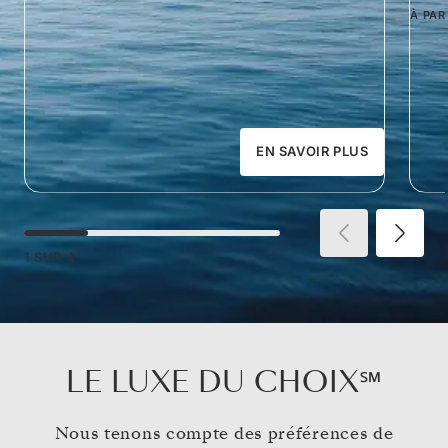
À PAR
EN SAVOIR PLUS
1
SUR
4
LE LUXE DU CHOIX℠
Nous tenons compte des préférences de