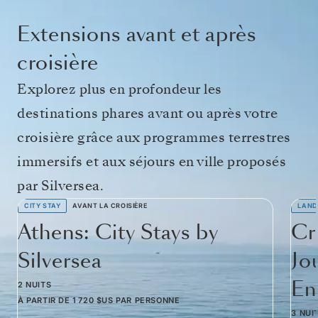
Extensions avant et après
croisière
Explorez plus en profondeur les
destinations phares avant ou après votre
croisière grâce aux programmes terrestres
immersifs et aux séjours en ville proposés
par Silversea.
CITY STAY
AVANT LA CROISIÈRE
LAND
Athens: City Stays by
Cr
Silversea
Jo
Em
2 NUITS
À PARTIR DE
1 720 $US
PAR PERSONNE
3 NUI