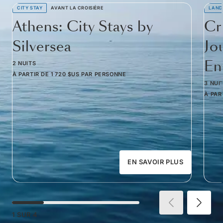
CITY STAY
AVANT LA CROISIÈRE
LAND
Athens: City Stays by
Cr
Silversea
Jo
Em
2 NUITS
À PARTIR DE
1 720 $US
PAR PERSONNE
3 NUI
À PAR
EN SAVOIR PLUS
1
SUR
4