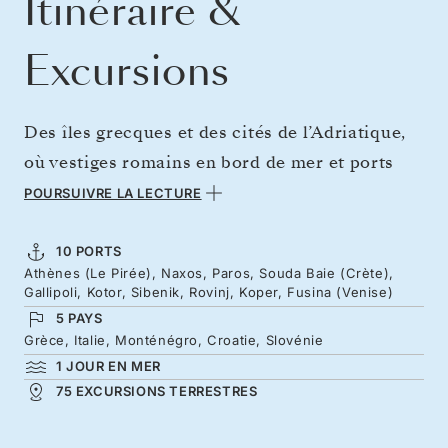
Itinéraire &
Excursions
Des îles grecques et des cités de l’Adriatique,
où vestiges romains en bord de mer et ports
pittoresques composent des paysages d’une
POURSUIVRE LA LECTURE
grande beauté. D’Athènes à Naxos, l’une des
plus grandes et spectaculaires îles des
10 PORTS
Athènes (Le Pirée), Naxos, Paros, Souda Baie (Crète),
Cyclades, puis vers la quiétude de Paros et la
Gallipoli, Kotor, Sibenik, Rovinj, Koper, Fusina (Venise)
Crète historique. Naviguez dans la baie de
5 PAYS
l’Adriatique aux allures de fjord, où Kotor se
Grèce, Italie, Monténégro, Croatie, Slovénie
1 JOUR EN MER
dévoile dans un décor spectaculaire, puis
75 EXCURSIONS TERRESTRES
longez la côte dalmate jusqu’au clocher élancé
de Rovinj, avant de rejoindre Koper et Venise.