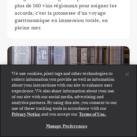
plus de 160 vins régionaux pour soigner les
accords, c’est la promesse d’un voyage
gastronomique en immersion totale, en
pleine mer.
We use cookies, pixel tags and other technologies to
collect information you provide as well as information
about your interactions with our site to enhance user
experience. We also share information about your use
of our site with our social media, advertising and
Montez à bord : choisissez votre suite et consultez
La Dame
analytics partners. By using this site, you consent to our
les tarifs et les prestations incluses avant de
use of these tracking tools in accordance with our
confirmer votre voyage avec Silversea en toute
Privacy Notice
and you accept our
Terms of Use.
sécurité.
Vivez l’apogée de la grande gastronomie
Manage Preferences
française à La Dame, où des menus
RÉSERVEZ VOTRE SUITE
dégustation exquis mettent en lumière une