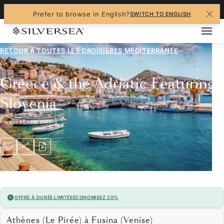
+1-888-978-4070
Prefer to browse in English?
SWITCH TO ENGLISH
RETOUR À TOUTES LES
CROISIÈRES MÉDITERRANÉE
Greece & the Adriatic Featuring
Slovenia
Voyage
#
DA280610010
OFFRE À DURÉE LIMITÉE
ÉCONOMISEZ 20%
Athènes (Le Pirée) à Fusina (Venise)