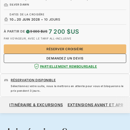
SILVER DAWN
DATES DE LA CROISIÈRE
10
→
20 JUIN 2028
•
10 JOURS
7 200 $US
À PARTIR DE
9 000 $US
PAR VOYAGEUR, AVEC LE TARIF ALL-INCLUSIVE
RÉSERVER CROISIÈRE
DEMANDEZ UN DEVIS
PARTIELLEMENT REMBOURSABLE
RÉSERVATION DISPONIBLE
Sélectionnez votre suite, nous la mettrons en attente pour vous et bloquerons le
prix pendent
3 jours
.
7 200 $US
9 000 $US
À PARTIR DE
ITINÉRAIRE & EXCURSIONS
EXTENSIONS AVANT ET APRÈS
PAR VOYAGEUR, AVEC LE TARIF ALL-INCLUSIVE
RÉSERVER CROISIÈRE
DEMANDEZ UN DEVIS