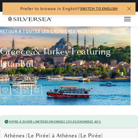
+1-888-978-4070
Prefer to browse in English?
SWITCH TO ENGLISH
RETOUR À TOUTES LES
CROISIÈRES MÉDITERRANÉE
Greece & Turkey Featuring
Istanbul
Voyage
#
SN270627011
OFFRE À DURÉE LIMITÉE
ÉCONOMISEZ 20%
ÉCONOMISEZ 40%
Athènes (Le Pirée) à Athènes (Le Pirée)