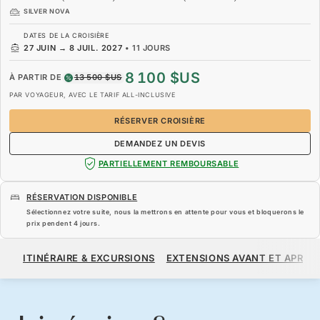
SILVER NOVA
DATES DE LA CROISIÈRE
27 JUIN
→
8 JUIL. 2027
•
11 JOURS
8 100 $US
À PARTIR DE
13 500 $US
PAR VOYAGEUR, AVEC LE TARIF ALL-INCLUSIVE
RÉSERVER CROISIÈRE
DEMANDEZ UN DEVIS
PARTIELLEMENT REMBOURSABLE
RÉSERVATION DISPONIBLE
Sélectionnez votre suite, nous la mettrons en attente pour vous et bloquerons le
prix pendent
4 jours
.
8 100 $US
13 500 $US
À PARTIR DE
ITINÉRAIRE & EXCURSIONS
EXTENSIONS AVANT ET APRÈS
PAR VOYAGEUR, AVEC LE TARIF ALL-INCLUSIVE
RÉSERVER CROISIÈRE
DEMANDEZ UN DEVIS