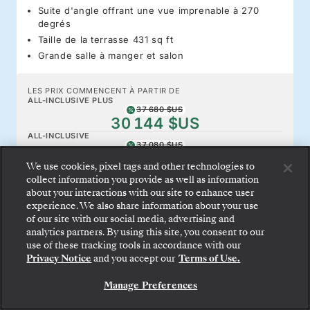
Suite d'angle offrant une vue imprenable à 270
degrés
Taille de la terrasse 431 sq ft
Grande salle à manger et salon
LES PRIX COMMENCENT À PARTIR DE
ALL-INCLUSIVE PLUS
37 680 $US
30 144 $US
ALL-INCLUSIVE
37 080 $US
29 664 $US
We use cookies, pixel tags and other technologies to
collect information you provide as well as information
about your interactions with our site to enhance user
ÉQUIPEMENTS ET
experience. We also share information about your use
RÉSERVEZ VOTRE SUITE
CARACTÉRISTIQUES
of our site with our social media, advertising and
Montez à bord : choisissez votre suite et consultez
analytics partners. By using this site, you consent to our
les tarifs et les prestations incluses avant de
use of these tracking tools in accordance with our
confirmer votre voyage avec Silversea en toute
Privacy Notice
and you accept our
Terms of Use.
sécurité.
Manage Preferences
RÉSERVEZ VOTRE SUITE