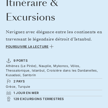
Itinéraire &
Excursions
Naviguez avec élégance entre les continents en
traversant le légendaire détroit d’Istanbul.
Depuis les hautes mosquées et les ruelles
POURSUIVRE LA LECTURE
animées de chats de la ville, ce voyage vous
conduit à travers les îles grecques
9 PORTS
Athènes (Le Pirée), Nauplie, Mykonos, Vólos,
envoûtantes, les côtes historiques du
Thessalonique, Istanbul, Croisière dans les Dardanelles,
Péloponnèse, les cités antiques de Turquie et
Kusadasi, Santorin
2 PAYS
la magie romantique des coupoles blanches et
Grèce, Turquie
bleues de Santorin. Découvrez les îles
1 JOUR EN MER
grecques à leur plus bel éclat lors d’une boucle
129 EXCURSIONS TERRESTRES
au départ d’Athènes : un voyage entre