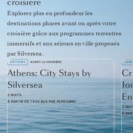
croisière
Explorez plus en profondeur les
destinations phares avant ou après votre
croisière grâce aux programmes terrestres
immersifs et aux séjours en ville proposés
par Silversea.
CITY STAY
AVANT LA CROISIÈRE
LAND
Athens: City Stays by
Cr
Silversea
Jo
Em
2 NUITS
À PARTIR DE
1 930 $US
PAR PERSONNE
3 NUI
À PAR