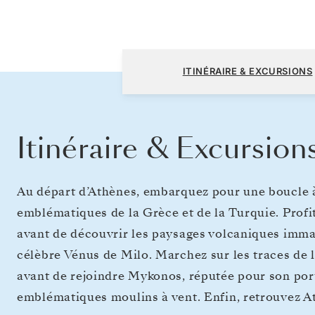
Athènes (Le Pirée) à Athènes (Le Pirée)
ITINÉRAIRE & EXCURSIONS
Itinéraire & Excursion
Au départ d’Athènes, embarquez pour une boucle à 
emblématiques de la Grèce et de la Turquie. Profit
avant de découvrir les paysages volcaniques immacu
célèbre Vénus de Milo. Marchez sur les traces de l
avant de rejoindre Mykonos, réputée pour son port
emblématiques moulins à vent. Enfin, retrouvez A