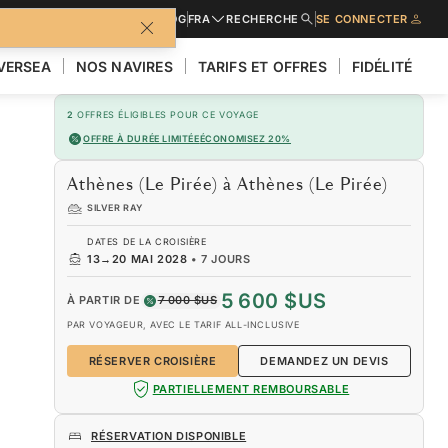
URES
DEMANDER UN DEVIS
BLOG
FRA
RECHERCHE
SE CONNECTER
LVERSEA
NOS NAVIRES
TARIFS ET OFFRES
FIDÉLITÉ
2
OFFRES ÉLIGIBLES POUR CE VOYAGE
OFFRE À DURÉE LIMITÉE
ÉCONOMISEZ 20%
Athènes (Le Pirée) à Athènes (Le Pirée)
SILVER RAY
DATES DE LA CROISIÈRE
13
→
20 MAI 2028
•
7 JOURS
5 600 $US
À PARTIR DE
7 000 $US
PAR VOYAGEUR, AVEC LE TARIF ALL-INCLUSIVE
RÉSERVER CROISIÈRE
DEMANDEZ UN DEVIS
PARTIELLEMENT REMBOURSABLE
RÉSERVATION DISPONIBLE