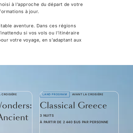
oisi à l’approche du départ de votre
formations à jour.
itable aventure. Dans ces régions
nattendu si vos vols ou l’itinéraire
pour votre voyage, en s’adaptant aux
 CROISIÈRE
LAND PROGRAM
AVANT LA CROISIÈRE
LA
Wonders:
Classical Greece
U
Ancient
G
3 NUITS
À PARTIR DE
2 440 $US
PAR PERSONNE
3 N