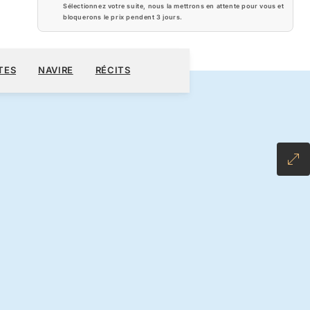
Sélectionnez votre suite, nous la mettrons en attente pour vous et
bloquerons le prix pendent
3 jours
.
600 $US
RÉSERVER CROISIÈRE
DEMANDEZ UN DEVIS
TES
NAVIRE
RÉCITS
LL-INCLUSIVE