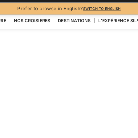
BROCH
Prefer to browse in English?
SWITCH TO ENGLISH
ÈRE
NOS CROISIÈRES
DESTINATIONS
L'EXPÉRIENCE SI
eaturing
VOIR LA CARTE