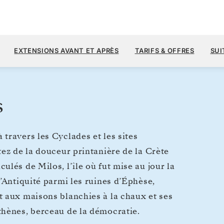
5 
7 000 $US
13
→
20 MAI 2028
À PARTIR DE
EXTENSIONS AVANT ET APRÈS
TARIFS & OFFRES
SUI
7 JOURS
PAR VOYAGEUR, AVEC LE TARIF A
s
travers les Cyclades et les sites
ez de la douceur printanière de la Crète
lés de Milos, l’île où fut mise au jour la
’Antiquité parmi les ruines d’Éphèse,
 aux maisons blanchies à la chaux et ses
thènes, berceau de la démocratie.