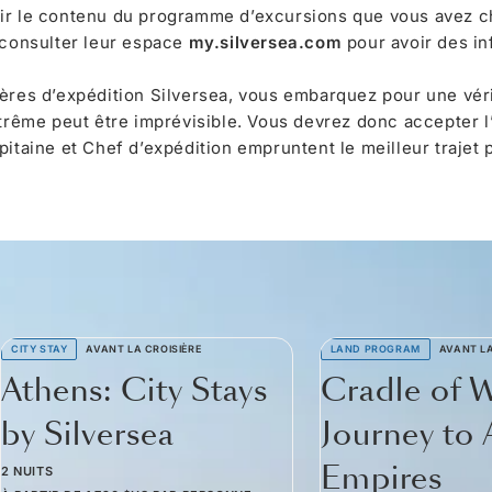
ir le contenu du programme d’excursions que vous avez ch
 consulter leur espace
my.silversea.com
pour avoir des in
ières d’expédition Silversea, vous embarquez pour une vér
trême peut être imprévisible. Vous devrez donc accepter l’i
pitaine et Chef d’expédition empruntent le meilleur trajet 
CITY STAY
AVANT LA CROISIÈRE
LAND PROGRAM
AVANT LA
Athens: City Stays
Cradle of 
by Silversea
Journey to 
Empires
2 NUITS