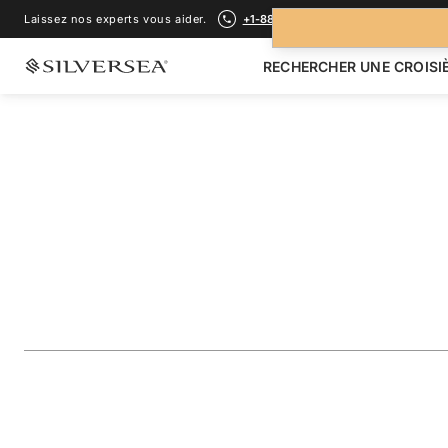
Laissez nos experts vous aider.
+1-888-978-4070
RECHERCHER UNE CROISI
RETOUR À TOUTES LES
CROISIÈRES MÉDITERRANÉE
Greece & Turkey F
Milos
Voyage
#
RA280513007
AJOUTER AUX FAVORIS
PARTAGER
TÉLÉCHARGER