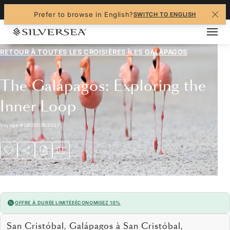
+1-888-978-4070
Prefer to browse in English?
SWITCH TO ENGLISH
RETOUR À TOUTES LES
CROISIÈRES ÎLES GALÁPAGOS
The Galápagos: Exploring the
Inner Loop
Voyage
#
OR290203007
OFFRE À DURÉE LIMITÉE
ÉCONOMISEZ 10%
San Cristóbal, Galápagos à San Cristóbal,