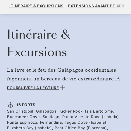
14 400 $US
16 000 $US
À PARTIR DE
ITINÉRAIRE & EXCURSIONS
EXTENSIONS AVANT ET APRÈS
PAR VOYAGEUR, AVEC LE TARIF ALL-INCLUSIVE PLUS
RÉSERVER CROISIÈRE
DEMANDEZ UN DEVIS
Itinéraire &
Excursions
La lave et le feu des Galápagos occidentales
façonnent un berceau de vie extraordinaire. À
près de 1 000 kilomètres des côtes
POURSUIVRE LA LECTURE
équatoriennes, l’évolution s’est déployée ici
avec une intensité remarquable, au cœur de ce
16 PORTS
San Cristóbal, Galápagos, Kicker Rock, Isla Bartolome,
sanctuaire intact. Naviguez au cœur d’un
Buccaneer Cove, Santiago, Punta Vicente Roca (Isabela),
écosystème unique à bord du Silver Origin, un
Punta Espinoza, Fernandina, Tagus Cove (Isabela),
Elizabeth Bay (Isabela), Post Office Bay (Floreana),