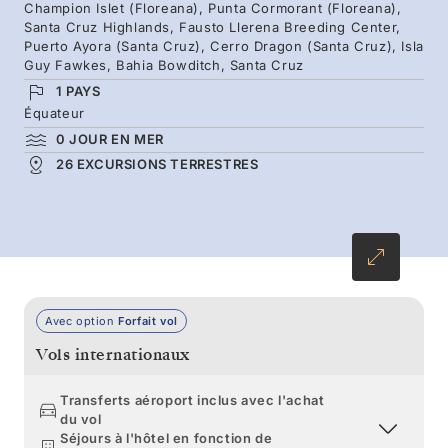
navire conçu avec la préservation comme
Champion Islet (Floreana), Punta Cormorant (Floreana),
Santa Cruz Highlands, Fausto Llerena Breeding Center,
priorité. Partez en randonnée vers des
Puerto Ayora (Santa Cruz), Cerro Dragon (Santa Cruz), Isla
panoramas grandioses, tels que
Guy Fawkes, Bahia Bowditch, Santa Cruz
l’incontournable Pinnacle Rock de Bartolomé.
1 PAYS
Équateur
Rencontrez la faune emblématique et
0 JOUR EN MER
découvrez ses histoires, racontées par notre
26 EXCURSIONS TERRESTRES
équipe de naturalistes natifs des Galápagos.
Avec option
Forfait vol
Vols internationaux
Transferts aéroport inclus avec l'achat
du vol
Séjours à l'hôtel en fonction de