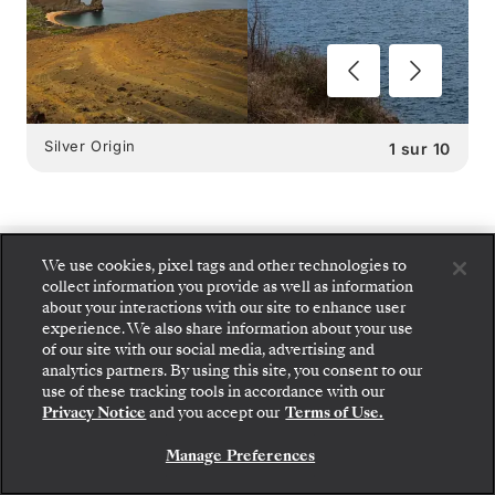
Silver Origin
1
sur
10
We use cookies, pixel tags and other technologies to
SILVER ORIGIN
collect information you provide as well as information
about your interactions with our site to enhance user
GASTRONOMIE À BORD
:
experience. We also share information about your use
of our site with our social media, advertising and
Montez à bord : choisissez votre suite et consultez
2 RESTAURANTS
analytics partners. By using this site, you consent to our
les tarifs et les prestations incluses avant de
use of these tracking tools in accordance with our
confirmer votre voyage avec Silversea en toute
Privacy Notice
and you accept our
Terms of Use.
sécurité.
Manage Preferences
RÉSERVEZ VOTRE SUITE