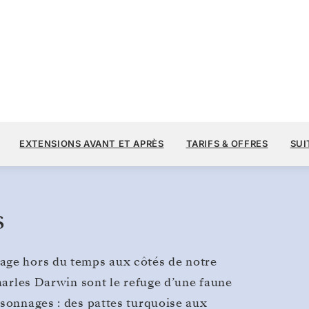
12 
15 100 $US
30 SEPT.
→
7 OCT. 2028
À PARTIR DE
EXTENSIONS AVANT ET APRÈS
TARIFS & OFFRES
SUI
7 JOURS
PAR VOYAGEUR, AVEC LE TARIF ALL-I
s
age hors du temps aux côtés de notre
Charles Darwin sont le refuge d’une faune
rsonnages : des pattes turquoise aux