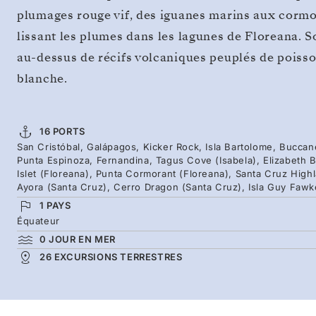
plumages rouge vif, des iguanes marins aux cormo
lissant les plumes dans les lagunes de Floreana. S
au-dessus de récifs volcaniques peuplés de poisso
blanche.
16 PORTS
San Cristóbal, Galápagos, Kicker Rock, Isla Bartolome, Buccan
Punta Espinoza, Fernandina, Tagus Cove (Isabela), Elizabeth B
Islet (Floreana), Punta Cormorant (Floreana), Santa Cruz High
Ayora (Santa Cruz), Cerro Dragon (Santa Cruz), Isla Guy Fawk
1 PAYS
Équateur
0 JOUR EN MER
26 EXCURSIONS TERRESTRES