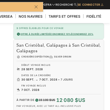
URES
DEMANDER UN DEVIS
BLOG
FRA
RECHERCHE
SE CONNECTER
LVERSEA
NOS NAVIRES
TARIFS ET OFFRES
FIDÉLITÉ
3
OFFRES ÉLIGIBLES POUR CE VOYAGE
OFFRE À DURÉE LIMITÉE
ÉCONOMISEZ 10%
ÉCONOMISEZ 20%
San Cristóbal, Galápagos à San Cristóbal,
Galápagos
CROISIÈRE EXPÉDITION
SILVER ORIGIN
DÉBUT VOYAGE INCLUS
28 SEPT. 2028
DATES DE LA CROISIÈRE
30 SEPT.
→
7 OCT. 2028
•
7 JOURS
FIN VOYAGE INCLUS
7 OCT. 2028
12 080 $US
À PARTIR DE
15 100 $US
PAR VOYAGEUR, AVEC LE TARIF ALL-INCLUSIVE PLUS