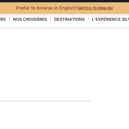
BROCH
Prefer to browse in English?
SWITCH TO ENGLISH
ÈRE
NOS CROISIÈRES
DESTINATIONS
L'EXPÉRIENCE SI
ploring the
VOIR LA CARTE