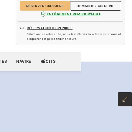
RÉSERVER CROISIÈRE
DEMANDEZ UN DEVIS
ENTIÈREMENT REMBOURSABLE
RÉSERVATION DISPONIBLE
Sélectionnez votre suite, nous la mettrons en attente pour vous et
bloquerons le prix pendent
7 jours
.
080 $US
TES
NAVIRE
RÉCITS
RÉSERVER CROISIÈRE
DEMANDEZ UN DEVIS
NCLUSIVE PLUS