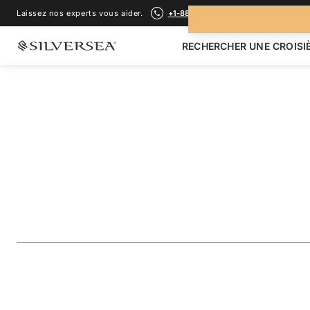
Laissez nos experts vous aider.
+1-888-978-4070
RECHERCHER UNE CROISI
RETOUR À TOUTES LES
CROISIÈRES ÎLES GALÁPAGOS
The Galápagos: Ex
Inner Loop
Voyage
#
OR280930007
AJOUTER AUX FAVORIS
PARTAGER
TÉLÉCHARGER