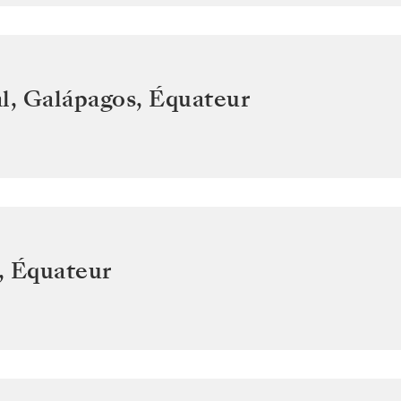
l, Galápagos
,
Équateur
,
Équateur