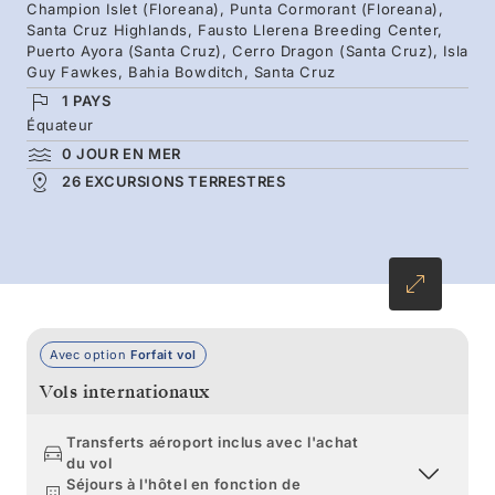
pagayez en kayak à travers les mangroves
Champion Islet (Floreana), Punta Cormorant (Floreana),
Santa Cruz Highlands, Fausto Llerena Breeding Center,
d’Isabela, partez à la rencontre des tortues
Puerto Ayora (Santa Cruz), Cerro Dragon (Santa Cruz), Isla
géantes, flânez parmi des dizaines d’iguanes
Guy Fawkes, Bahia Bowditch, Santa Cruz
marins se prélassant au soleil, puis envoyez
1 PAYS
Équateur
une carte postale depuis la légendaire Post
0 JOUR EN MER
Office Bay de Floreana. Un itinéraire classique
26 EXCURSIONS TERRESTRES
qui vous dévoile les incontournables de cet
archipel façonné par le feu des volcans.
Avec option
Forfait vol
Vols internationaux
Transferts aéroport inclus avec l'achat
du vol
Séjours à l'hôtel en fonction de