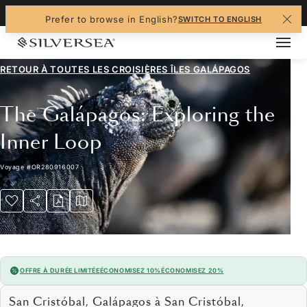
+1-888-978-4070
Prefer to browse in English?
SWITCH TO ENGLISH
RETOUR À TOUTES LES
CROISIÈRES ÎLES GALÁPAGOS
The Galápagos: Exploring the
Inner Loop
Voyage
#
OR280916007
OFFRE À DURÉE LIMITÉE
ÉCONOMISEZ 10%
ÉCONOMISEZ 20%
San Cristóbal, Galápagos à San Cristóbal,