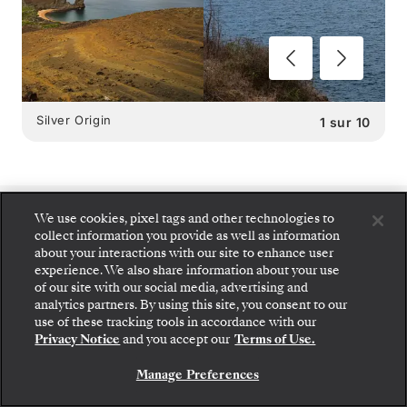
Silver Origin
1
sur
10
We use cookies, pixel tags and other technologies to
SILVER ORIGIN
collect information you provide as well as information
about your interactions with our site to enhance user
GASTRONOMIE À BORD
:
experience. We also share information about your use
of our site with our social media, advertising and
Montez à bord : choisissez votre suite et consultez
2 RESTAURANTS
analytics partners. By using this site, you consent to our
les tarifs et les prestations incluses avant de
use of these tracking tools in accordance with our
confirmer votre voyage avec Silversea en toute
Privacy Notice
and you accept our
Terms of Use.
sécurité.
Manage Preferences
RÉSERVEZ VOTRE SUITE