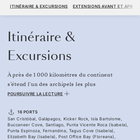
12 080 $US
15 100 $US
À PARTIR DE
ITINÉRAIRE & EXCURSIONS
EXTENSIONS AVANT ET APRÈS
PAR VOYAGEUR, AVEC LE TARIF ALL-INCLUSIVE PLUS
RÉSERVER CROISIÈRE
DEMANDEZ UN DEVIS
Itinéraire &
Excursions
À près de 1 000 kilomètres du continent
s’étend l’un des archipels les plus
extraordinaires de la planète. Véritable
POURSUIVRE LA LECTURE
laboratoire de l’évolution, ces îles ont inspiré
Charles Darwin et abritent des créatures que
16 PORTS
San Cristóbal, Galápagos, Kicker Rock, Isla Bartolome,
l’on ne trouve nulle part ailleurs sur Terre.
Buccaneer Cove, Santiago, Punta Vicente Roca (Isabela),
Pratiquez le snorkeling aux côtés des otaries et
Punta Espinoza, Fernandina, Tagus Cove (Isabela),
Elizabeth Bay (Isabela), Post Office Bay (Floreana),