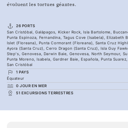
évoluent les tortues géantes.
26 PORTS
San Cristóbal, Galápagos, Kicker Rock, Isla Bartolome, Buccan
Punta Espinoza, Fernandina, Tagus Cove (Isabela), Elizabeth B
Islet (Floreana), Punta Cormorant (Floreana), Santa Cruz High
Ayora (Santa Cruz), Cerro Dragon (Santa Cruz), Isla Guy Fawke
Step's, Genovesa, Darwin Baie, Genovesa, North Seymour, Sul
Punta Moreno, Isabela, Gardner Baie, Española, Punta Suarez, 
San Cristóbal
1 PAYS
Équateur
0 JOUR EN MER
51 EXCURSIONS TERRESTRES