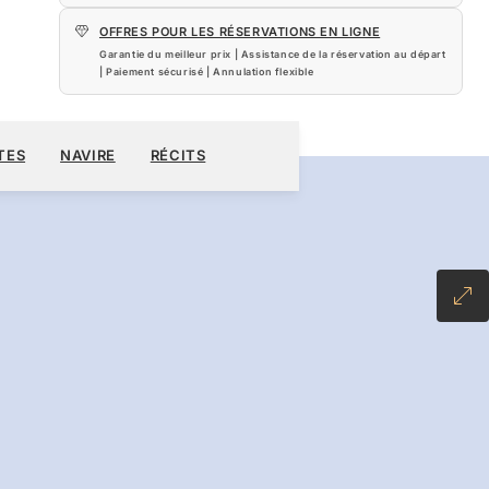
OFFRES POUR LES RÉSERVATIONS EN LIGNE
Garantie du meilleur prix | Assistance de la réservation au départ
| Paiement sécurisé | Annulation flexible
0 $US
RÉSERVER CROISIÈRE
DEMANDEZ UN DEVIS
TES
NAVIRE
RÉCITS
L-INCLUSIVE PLUS