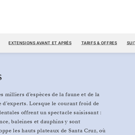
22 40
2
→
16 SEPT. 2028
À PARTIR DE
Galápagos
EXTENSIONS AVANT ET APRÈS
TARIFS & OFFRES
SUI
14 JOURS
PAR VOYAGEUR, AVEC LE TARIF AL
s
 milliers d’espèces de la faune et de la
 d’experts. Lorsque le courant froid de
entales offrent un spectacle saisissant :
ce, baleines et dauphins y sont
ppe les hauts plateaux de Santa Cruz, où