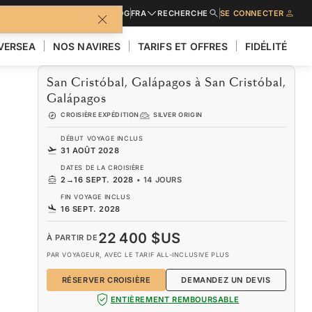
URES
DEMANDER UN DEVIS
BLOG
FRA
RECHERCHE
SE CONNECTER
LVERSEA
NOS NAVIRES
TARIFS ET OFFRES
FIDÉLITÉ
San Cristóbal, Galápagos à San Cristóbal,
Galápagos
CROISIÈRE EXPÉDITION
SILVER ORIGIN
DÉBUT VOYAGE INCLUS
31 AOÛT 2028
DATES DE LA CROISIÈRE
2
→
16 SEPT. 2028
•
14 JOURS
FIN VOYAGE INCLUS
16 SEPT. 2028
22 400 $US
À PARTIR DE
PAR VOYAGEUR, AVEC LE TARIF ALL-INCLUSIVE PLUS
RÉSERVER CROISIÈRE
DEMANDEZ UN DEVIS
ENTIÈREMENT REMBOURSABLE