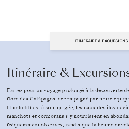
San Cristóbal, Galápagos à San Cristóbal, 
ITINÉRAIRE & EXCURSIONS
Itinéraire & Excursion
Partez pour un voyage prolongé à la découverte des
flore des Galápagos, accompagné par notre équipe
Humboldt est à son apogée, les eaux des îles occid
manchots et cormorans s’y nourrissent en abondan
fréquemment observés, tandis que la brume envelo