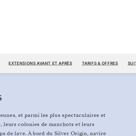
12 
14 400 $US
19
→
26 AOÛT 2028
À PARTIR DE
Galápagos
EXTENSIONS AVANT ET APRÈS
TARIFS & OFFRES
SUI
7 JOURS
PAR VOYAGEUR, AVEC LE TARIF ALL-I
s
eunes, et parmi les plus spectaculaires et
s, leurs colonies de manchots et leurs
 de lave. À bord du Silver Origin, navire