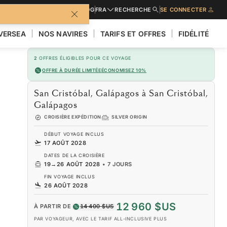
URES
DEMANDER UN DEVIS
BLOG
FRA
RECHERCHE
SE CONNECTER
LVERSEA
NOS NAVIRES
TARIFS ET OFFRES
FIDÉLITÉ
2
OFFRES ÉLIGIBLES POUR CE VOYAGE
OFFRE À DURÉE LIMITÉE
ÉCONOMISEZ 10%
San Cristóbal, Galápagos à San Cristóbal,
Galápagos
CROISIÈRE EXPÉDITION
SILVER ORIGIN
DÉBUT VOYAGE INCLUS
17 AOÛT 2028
DATES DE LA CROISIÈRE
19
→
26 AOÛT 2028
•
7 JOURS
FIN VOYAGE INCLUS
26 AOÛT 2028
12 960 $US
À PARTIR DE
14 400 $US
PAR VOYAGEUR, AVEC LE TARIF ALL-INCLUSIVE PLUS