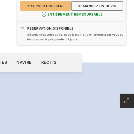
RÉSERVER CROISIÈRE
DEMANDEZ UN DEVIS
ENTIÈREMENT REMBOURSABLE
RÉSERVATION DISPONIBLE
Sélectionnez votre suite, nous la mettrons en attente pour vous et
bloquerons le prix pendent
7 jours
.
960 $US
RÉSERVER CROISIÈRE
DEMANDEZ UN DEVIS
TES
NAVIRE
RÉCITS
NCLUSIVE PLUS