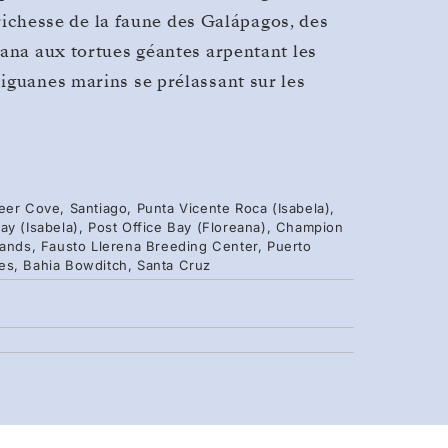
a richesse de la faune des Galápagos, des
eana aux tortues géantes arpentant les
iguanes marins se prélassant sur les
eer Cove, Santiago, Punta Vicente Roca (Isabela),
ay (Isabela), Post Office Bay (Floreana), Champion
lands, Fausto Llerena Breeding Center, Puerto
es, Bahia Bowditch, Santa Cruz