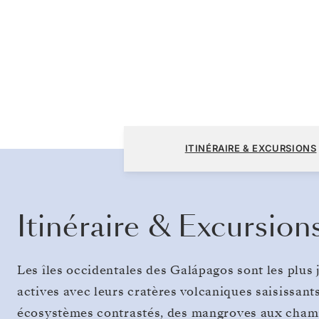
San Cristóbal, Galápagos à San Cristóbal, 
ITINÉRAIRE & EXCURSIONS
Itinéraire & Excursion
Les îles occidentales des Galápagos sont les plus j
actives avec leurs cratères volcaniques saisissant
écosystèmes contrastés, des mangroves aux champs