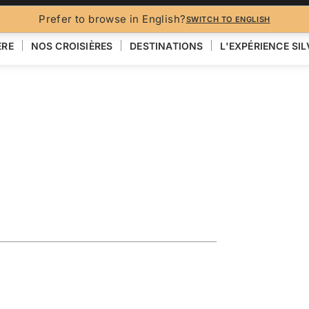
BROCH
Prefer to browse in English?
SWITCH TO ENGLISH
ÈRE
NOS CROISIÈRES
DESTINATIONS
L'EXPÉRIENCE SI
ploring the
VOIR LA CARTE