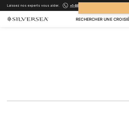
Laissez nos experts vous aider.
+1-888-978-4070
RECHERCHER UNE CROISI
RETOUR À TOUTES LES
CROISIÈRES ÎLES GALÁPAGOS
The Galápagos: Ex
Inner Loop
Voyage
#
OR280819007
AJOUTER AUX FAVORIS
PARTAGER
TÉLÉCHARGER