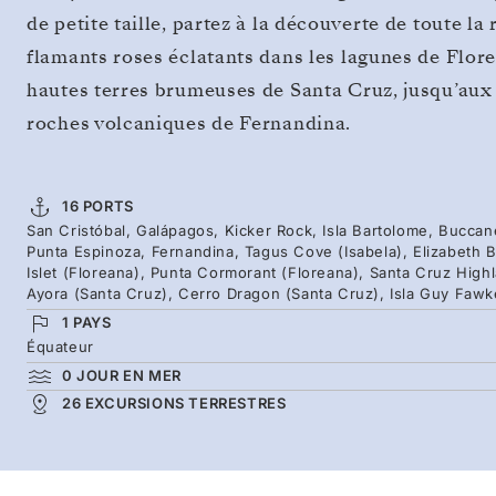
de petite taille, partez à la découverte de toute l
flamants roses éclatants dans les lagunes de Flor
hautes terres brumeuses de Santa Cruz, jusqu’aux 
roches volcaniques de Fernandina.
16 PORTS
San Cristóbal, Galápagos, Kicker Rock, Isla Bartolome, Buccan
Punta Espinoza, Fernandina, Tagus Cove (Isabela), Elizabeth B
Islet (Floreana), Punta Cormorant (Floreana), Santa Cruz High
Ayora (Santa Cruz), Cerro Dragon (Santa Cruz), Isla Guy Fawk
1 PAYS
Équateur
0 JOUR EN MER
26 EXCURSIONS TERRESTRES