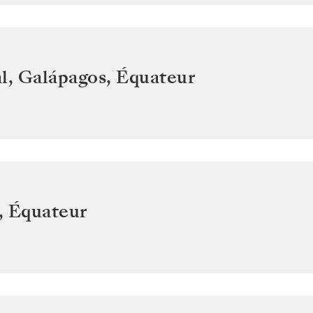
l, Galápagos
,
Équateur
,
Équateur