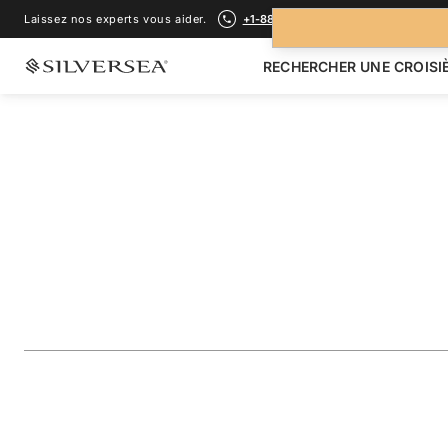
Laissez nos experts vous aider.
+1-888-978-4070
RECHERCHER UNE CROISI
RETOUR À TOUTES LES
CROISIÈRES ÎLES GALÁPAGOS
The Galápagos: Ex
Inner Loop
Voyage
#
OR280624007
AJOUTER AUX FAVORIS
PARTAGER
TÉLÉCHARGER