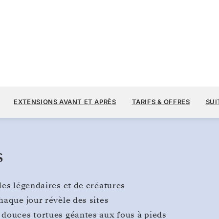
13 
16 600 $US
24 JUIN
→
1 JUIL. 2028
À PARTIR DE
EXTENSIONS AVANT ET APRÈS
TARIFS & OFFRES
SUI
7 JOURS
PAR VOYAGEUR, AVEC LE TARIF ALL-I
s
les légendaires et de créatures
haque jour révèle des sites
 douces tortues géantes aux fous à pieds