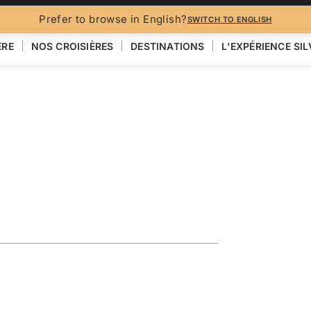
BROCH
Prefer to browse in English?
SWITCH TO ENGLISH
ÈRE
NOS CROISIÈRES
DESTINATIONS
L'EXPÉRIENCE SI
ploring the
VOIR LA CARTE