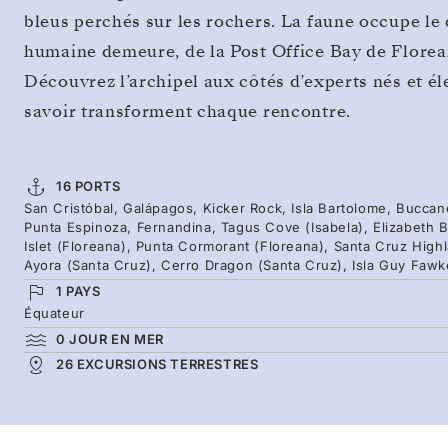
bleus perchés sur les rochers. La faune occupe le 
humaine demeure, de la Post Office Bay de Florea
Découvrez l’archipel aux côtés d’experts nés et éle
savoir transforment chaque rencontre.
16 PORTS
San Cristóbal, Galápagos, Kicker Rock, Isla Bartolome, Buccan
Punta Espinoza, Fernandina, Tagus Cove (Isabela), Elizabeth B
Islet (Floreana), Punta Cormorant (Floreana), Santa Cruz High
Ayora (Santa Cruz), Cerro Dragon (Santa Cruz), Isla Guy Fawk
1 PAYS
Équateur
0 JOUR EN MER
26 EXCURSIONS TERRESTRES