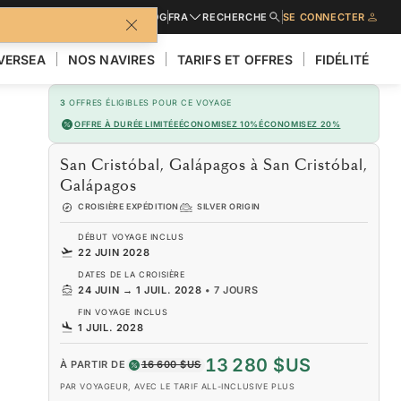
URES
DEMANDER UN DEVIS
BLOG
FRA
RECHERCHE
SE CONNECTER
LVERSEA
NOS NAVIRES
TARIFS ET OFFRES
FIDÉLITÉ
3
OFFRES ÉLIGIBLES POUR CE VOYAGE
OFFRE À DURÉE LIMITÉE
ÉCONOMISEZ 10%
ÉCONOMISEZ 20%
San Cristóbal, Galápagos à San Cristóbal,
Galápagos
CROISIÈRE EXPÉDITION
SILVER ORIGIN
DÉBUT VOYAGE INCLUS
22 JUIN 2028
DATES DE LA CROISIÈRE
24 JUIN
→
1 JUIL. 2028
•
7 JOURS
FIN VOYAGE INCLUS
1 JUIL. 2028
13 280 $US
À PARTIR DE
16 600 $US
PAR VOYAGEUR, AVEC LE TARIF ALL-INCLUSIVE PLUS