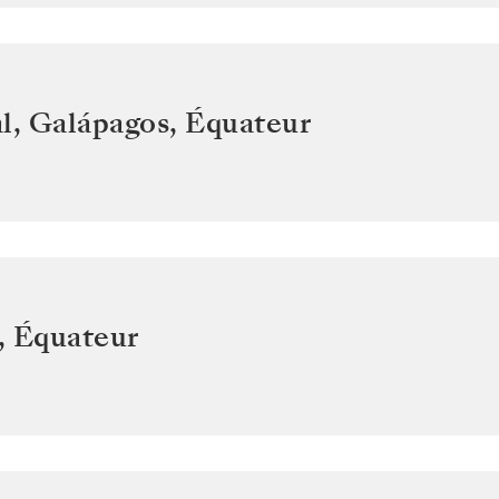
l, Galápagos
,
Équateur
,
Équateur