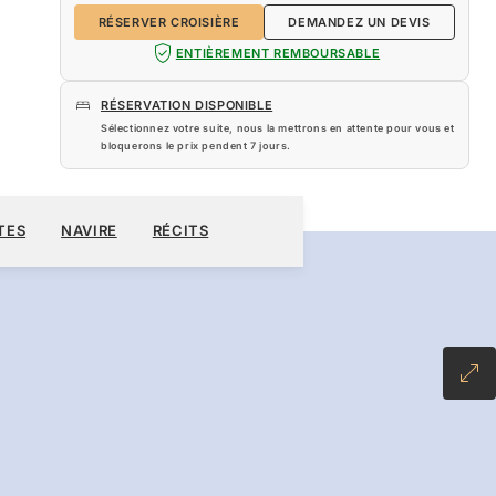
RÉSERVER CROISIÈRE
DEMANDEZ UN DEVIS
ENTIÈREMENT REMBOURSABLE
RÉSERVATION DISPONIBLE
Sélectionnez votre suite, nous la mettrons en attente pour vous et
bloquerons le prix pendent
7 jours
.
280 $US
TES
NAVIRE
RÉCITS
RÉSERVER CROISIÈRE
DEMANDEZ UN DEVIS
NCLUSIVE PLUS