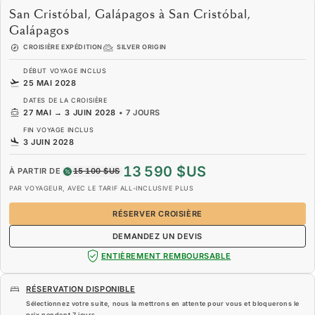
San Cristóbal, Galápagos à San Cristóbal,
Galápagos
CROISIÈRE EXPÉDITION
SILVER ORIGIN
DÉBUT VOYAGE INCLUS
25 MAI 2028
DATES DE LA CROISIÈRE
27 MAI
→
3 JUIN 2028
•
7 JOURS
FIN VOYAGE INCLUS
3 JUIN 2028
13 590 $US
À PARTIR DE
15 100 $US
PAR VOYAGEUR, AVEC LE TARIF ALL-INCLUSIVE PLUS
RÉSERVER CROISIÈRE
DEMANDEZ UN DEVIS
ENTIÈREMENT REMBOURSABLE
RÉSERVATION DISPONIBLE
Sélectionnez votre suite, nous la mettrons en attente pour vous et bloquerons le
prix pendent
7 jours
.