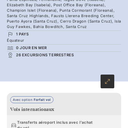
Elizabeth Bay (Isabela), Post Office Bay (Floreana),
locale d’experts et partez à la rencontre de
Champion Islet (Floreana), Punta Cormorant (Floreana),
Santa Cruz Highlands, Fausto Llerena Breeding Center,
plumages éclatants, de reptiles se glissant dans
Puerto Ayora (Santa Cruz), Cerro Dragon (Santa Cruz), Isla
l’océan et de géants paisibles évoluant dans les
Guy Fawkes, Bahia Bowditch, Santa Cruz
prairies verdoyantes. De la faune endémique
1 PAYS
Équateur
aux sommets volcaniques vertigineux, les
0 JOUR EN MER
Galápagos promettent un voyage inoubliable.
26 EXCURSIONS TERRESTRES
Avec option
Forfait vol
Vols internationaux
Transferts aéroport inclus avec l'achat
du vol