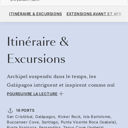
13 590 $US
15 100 $US
À PARTIR DE
ITINÉRAIRE & EXCURSIONS
EXTENSIONS AVANT ET APRÈS
PAR VOYAGEUR, AVEC LE TARIF ALL-INCLUSIVE PLUS
RÉSERVER CROISIÈRE
DEMANDEZ UN DEVIS
Itinéraire &
Excursions
Archipel suspendu dans le temps, les
Galápagos intriguent et inspirent comme nul
autre lieu au monde. Au large des côtes de
POURSUIVRE LA LECTURE
l’Équateur, ces îles sont devenues un
sanctuaire lointain, un territoire où la vie a pu
16 PORTS
San Cristóbal, Galápagos, Kicker Rock, Isla Bartolome,
évoluer librement. Explorez les îles centrales
Buccaneer Cove, Santiago, Punta Vicente Roca (Isabela),
et occidentales aux côtés de notre équipe
Punta Espinoza, Fernandina, Tagus Cove (Isabela),