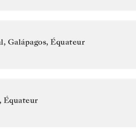
l, Galápagos
,
Équateur
,
Équateur