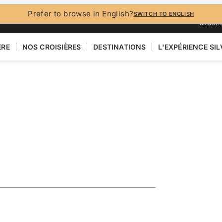
Prefer to browse in English?
SWITCH TO ENGLISH
BROCH
ÈRE
NOS CROISIÈRES
DESTINATIONS
L'EXPÉRIENCE SI
ploring the
VOIR LA CARTE