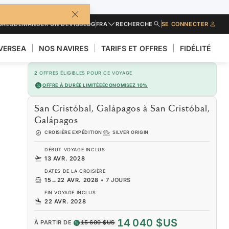
URES
DEMANDER UN DEVIS
BLOG
FRA
RECHERCHE
SE CONNECTER
LVERSEA
NOS NAVIRES
TARIFS ET OFFRES
FIDÉLITÉ
2
OFFRES ÉLIGIBLES POUR CE VOYAGE
OFFRE À DURÉE LIMITÉE
ÉCONOMISEZ 10%
San Cristóbal, Galápagos à San Cristóbal,
Galápagos
CROISIÈRE EXPÉDITION
SILVER ORIGIN
DÉBUT VOYAGE INCLUS
13 AVR. 2028
DATES DE LA CROISIÈRE
15
→
22 AVR. 2028
•
7 JOURS
FIN VOYAGE INCLUS
22 AVR. 2028
14 040 $US
À PARTIR DE
15 600 $US