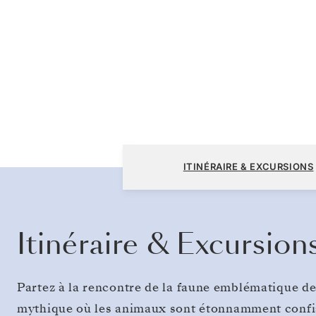
San Cristóbal, Galápagos à San Cristóbal, 
ITINÉRAIRE & EXCURSIONS
Itinéraire & Excursion
Partez à la rencontre de la faune emblématique de
mythique où les animaux sont étonnamment confia