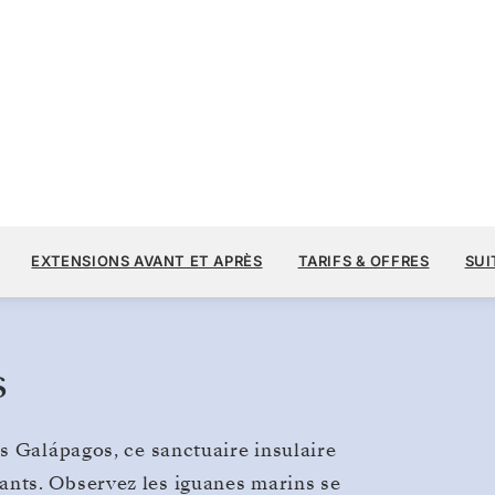
14 
15 600 $US
15
→
22 AVR. 2028
À PARTIR DE
Galápagos
EXTENSIONS AVANT ET APRÈS
TARIFS & OFFRES
SUI
7 JOURS
PAR VOYAGEUR, AVEC LE TARIF ALL-I
s
s Galápagos, ce sanctuaire insulaire
nts. Observez les iguanes marins se