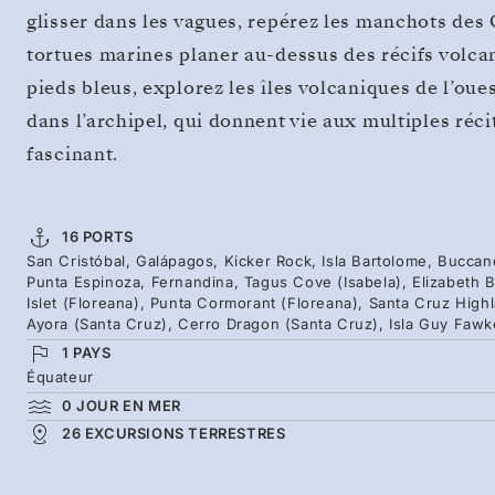
glisser dans les vagues, repérez les manchots des
tortues marines planer au-dessus des récifs volca
pieds bleus, explorez les îles volcaniques de l’oue
dans l’archipel, qui donnent vie aux multiples réc
fascinant.
16 PORTS
San Cristóbal, Galápagos, Kicker Rock, Isla Bartolome, Buccan
Punta Espinoza, Fernandina, Tagus Cove (Isabela), Elizabeth B
Islet (Floreana), Punta Cormorant (Floreana), Santa Cruz High
Ayora (Santa Cruz), Cerro Dragon (Santa Cruz), Isla Guy Fawk
1 PAYS
Équateur
0 JOUR EN MER
26 EXCURSIONS TERRESTRES