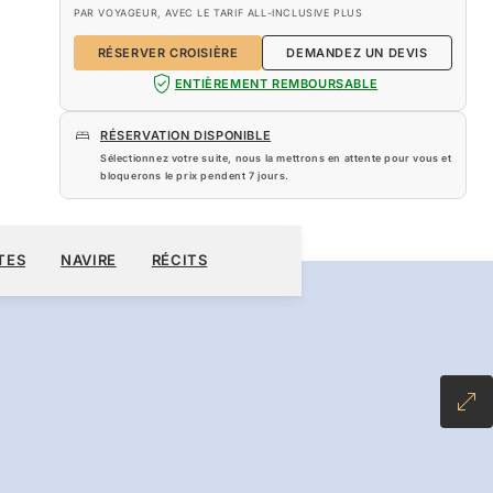
PAR VOYAGEUR, AVEC LE TARIF ALL-INCLUSIVE PLUS
RÉSERVER CROISIÈRE
DEMANDEZ UN DEVIS
ENTIÈREMENT REMBOURSABLE
RÉSERVATION DISPONIBLE
Sélectionnez votre suite, nous la mettrons en attente pour vous et
bloquerons le prix pendent
7 jours
.
040 $US
RÉSERVER CROISIÈRE
DEMANDEZ UN DEVIS
TES
NAVIRE
RÉCITS
NCLUSIVE PLUS