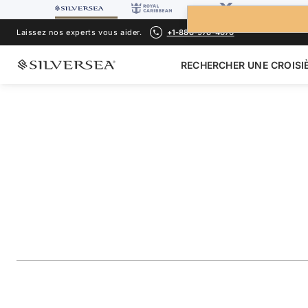
Laissez nos experts vous aider.
+1-888-978-4070
RECHERCHER UNE CROISI
RETOUR À TOUTES LES
CROISIÈRES ÎLES GALÁPAGOS
The Galápagos: Ex
Inner Loop
Voyage
#
OR280415007
AJOUTER AUX FAVORIS
PARTAGER
TÉLÉCHARGER