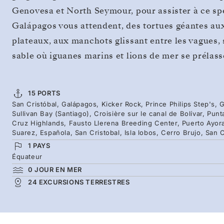
Genovesa et North Seymour, pour assister à ce spe
Galápagos vous attendent, des tortues géantes aux
plateaux, aux manchots glissant entre les vagues,
sable où iguanes marins et lions de mer se prélass
15 PORTS
San Cristóbal, Galápagos, Kicker Rock, Prince Philips Step's
Sullivan Bay (Santiago), Croisière sur le canal de Bolívar, Pu
Cruz Highlands, Fausto Llerena Breeding Center, Puerto Ayora
Suarez, Española, San Cristobal, Isla lobos, Cerro Brujo, San C
1 PAYS
Équateur
0 JOUR EN MER
24 EXCURSIONS TERRESTRES