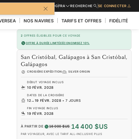
URES
DEMANDER UN DEVIS
BLOG
FRA
RECHERCHE
SE CONNECTER
LVERSEA
NOS NAVIRES
TARIFS ET OFFRES
FIDÉLITÉ
2
OFFRES ÉLIGIBLES POUR CE VOYAGE
OFFRE À DURÉE LIMITÉE
ÉCONOMISEZ 10%
San Cristóbal, Galápagos à San Cristóbal,
Galápagos
CROISIÈRE EXPÉDITION
SILVER ORIGIN
DÉBUT VOYAGE INCLUS
10 FÉVR. 2028
DATES DE LA CROISIÈRE
12
→
19 FÉVR. 2028
•
7 JOURS
FIN VOYAGE INCLUS
19 FÉVR. 2028
14 400 $US
À PARTIR DE
16 000 $US
PAR VOYAGEUR, AVEC LE TARIF ALL-INCLUSIVE PLUS