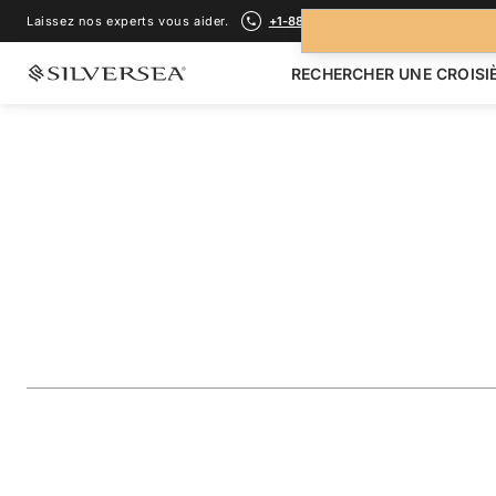
Laissez nos experts vous aider.
+1-888-978-4070
RECHERCHER UNE CROISI
RETOUR À TOUTES LES
CROISIÈRES ÎLES GALÁPAGOS
The Galápagos: Ex
Inner Loop
Voyage
#
OR271211007
AJOUTER AUX FAVORIS
PARTAGER
TÉLÉCHARGER