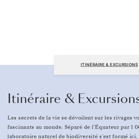
San Cristóbal, Galápagos à San Cristóbal, 
ITINÉRAIRE & EXCURSIONS
Itinéraire & Excursion
Les secrets de la vie se dévoilent sur les rivages v
fascinants au monde. Séparé de l’Équateur par 1 0
laboratoire naturel de biodiversité s’est formé ici