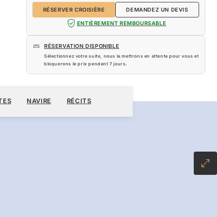
RÉSERVER CROISIÈRE
DEMANDEZ UN DEVIS
ENTIÈREMENT REMBOURSABLE
RÉSERVATION DISPONIBLE
Sélectionnez votre suite, nous la mettrons en attente pour vous et
bloquerons le prix pendent
7 jours
.
600 $US
RÉSERVER CROISIÈRE
DEMANDEZ UN DEVIS
TES
NAVIRE
RÉCITS
NCLUSIVE PLUS