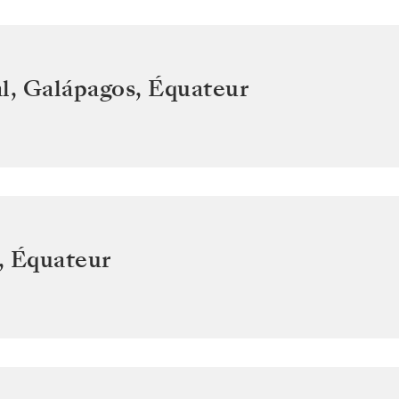
l, Galápagos
,
Équateur
,
Équateur