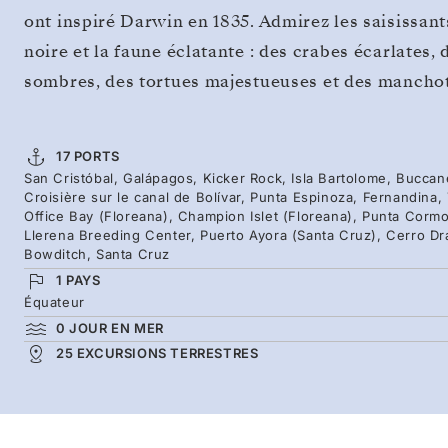
ont inspiré Darwin en 1835. Admirez les saisissant
noire et la faune éclatante : des crabes écarlates,
sombres, des tortues majestueuses et des manchot
17 PORTS
San Cristóbal, Galápagos, Kicker Rock, Isla Bartolome, Buccan
Croisière sur le canal de Bolívar, Punta Espinoza, Fernandina,
Office Bay (Floreana), Champion Islet (Floreana), Punta Cormo
Llerena Breeding Center, Puerto Ayora (Santa Cruz), Cerro Dr
Bowditch, Santa Cruz
1 PAYS
Équateur
0 JOUR EN MER
25 EXCURSIONS TERRESTRES