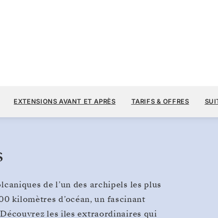
12 
14 000 $US
11
→
18 DÉC. 2027
À PARTIR DE
Galápagos
EXTENSIONS AVANT ET APRÈS
TARIFS & OFFRES
SUI
7 JOURS
PAR VOYAGEUR, AVEC LE TARIF ALL-I
s
olcaniques de l’un des archipels les plus
00 kilomètres d’océan, un fascinant
. Découvrez les îles extraordinaires qui