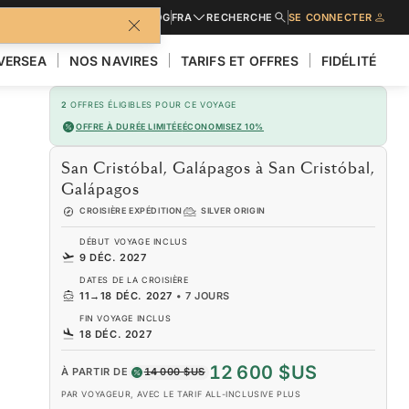
URES
DEMANDER UN DEVIS
BLOG
FRA
RECHERCHE
SE CONNECTER
LVERSEA
NOS NAVIRES
TARIFS ET OFFRES
FIDÉLITÉ
2
OFFRES ÉLIGIBLES POUR CE VOYAGE
OFFRE À DURÉE LIMITÉE
ÉCONOMISEZ 10%
San Cristóbal, Galápagos à San Cristóbal,
Galápagos
CROISIÈRE EXPÉDITION
SILVER ORIGIN
DÉBUT VOYAGE INCLUS
9 DÉC. 2027
DATES DE LA CROISIÈRE
11
→
18 DÉC. 2027
•
7 JOURS
FIN VOYAGE INCLUS
18 DÉC. 2027
12 600 $US
À PARTIR DE
14 000 $US
PAR VOYAGEUR, AVEC LE TARIF ALL-INCLUSIVE PLUS