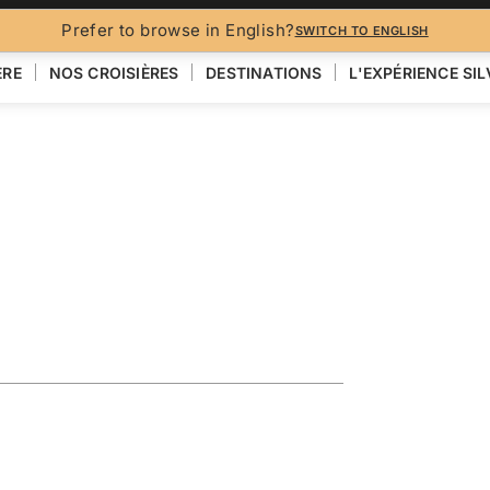
BROCH
Prefer to browse in English?
SWITCH TO ENGLISH
ÈRE
NOS CROISIÈRES
DESTINATIONS
L'EXPÉRIENCE SI
ploring the
VOIR LA CARTE