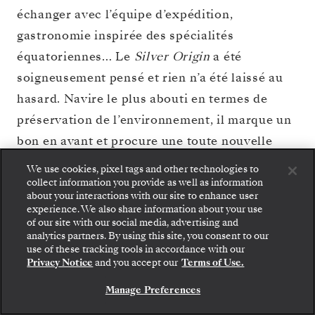
échanger avec l’équipe d’expédition,
gastronomie inspirée des spécialités
équatoriennes… Le
Silver Origin
a été
soigneusement pensé et rien n’a été laissé au
hasard. Navire le plus abouti en termes de
préservation de l’environnement, il marque un
bon en avant et procure une toute nouvelle
dimension aux voyages.
En savoir plus >
We use cookies, pixel tags and other technologies to
collect information you provide as well as information
about your interactions with our site to enhance user
VOIR LE PLAN DU
experience. We also share information about your use
RÉSERVER CROISIÈRE
PONT
of our site with our social media, advertising and
Montez à bord : choisissez votre suite et consultez
analytics partners. By using this site, you consent to our
les tarifs et les prestations incluses avant de
use of these tracking tools in accordance with our
confirmer votre voyage avec Silversea en toute
Privacy Notice
and you accept our
Terms of Use.
sécurité.
Manage Preferences
RÉSERVEZ VOTRE SUITE