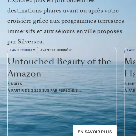
Explorez plus en profondeur les
destinations phares avant ou après votre
croisière grâce aux programmes terrestres
immersifs et aux séjours en ville proposés
par Silversea.
LAND PROGRAM
AVANT LA CROISIÈRE
LAND
Untouched Beauty of the
Ma
Amazon
Fl
5 NUITS
6 NUI
À PARTIR DE
3 350 $US
PAR PERSONNE
À PAR
EN SAVOIR PLUS