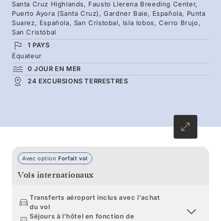
sur les rivages volcaniques, et guettez les
Santa Cruz Highlands, Fausto Llerena Breeding Center,
Puerto Ayora (Santa Cruz), Gardner Baie, Española, Punta
baleines à bosse dans les chenaux au début de
Suarez, Española, San Cristobal, Isla lobos, Cerro Brujo,
leur saison. Partez à la découverte du nord de
San Cristóbal
l’archipel, où vous retrouverez les emblèmes
1 PAYS
Équateur
des Galápagos, comme les tortues géantes des
0 JOUR EN MER
hauts plateaux de Santa Cruz.
24 EXCURSIONS TERRESTRES
Avec option
Forfait vol
Vols internationaux
Transferts aéroport inclus avec l'achat
du vol
Séjours à l'hôtel en fonction de