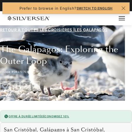
+1-888-978-4070
Prefer to browse in English?
SWITCH TO ENGLISH
RETOUR À TOUTES LES
CROISIÈRES ÎLES GALÁPAGOS
The Galápagos: Exploring the
Outer Loop
Voyage
#
OR270703007
OFFRE À DURÉE LIMITÉE
ÉCONOMISEZ 10%
San Cristóbal, Galápagos à San Cristóbal,