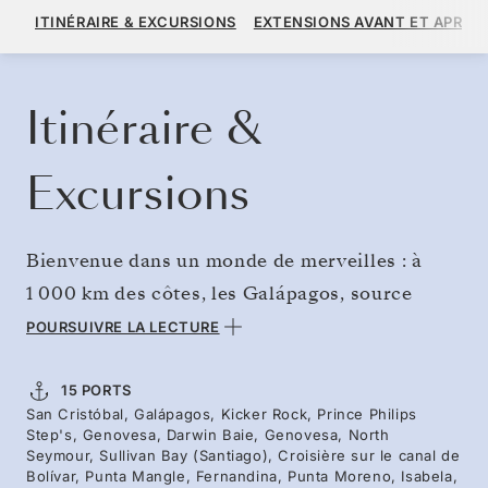
13 770 $US
15 300 $US
À PARTIR DE
ITINÉRAIRE & EXCURSIONS
EXTENSIONS AVANT ET APRÈS
PAR VOYAGEUR, AVEC LE TARIF ALL-INCLUSIVE PLUS
RÉSERVER CROISIÈRE
DEMANDEZ UN DEVIS
Itinéraire &
Excursions
Bienvenue dans un monde de merveilles : à
1 000 km des côtes, les Galápagos, source
d’inspiration de la théorie révolutionnaire de
POURSUIVRE LA LECTURE
Darwin, demeurent un véritable sanctuaire de
biodiversité. Explorez des îles isolées abritant
15 PORTS
San Cristóbal, Galápagos, Kicker Rock, Prince Philips
des fous à pieds rouges et des frégates
Step's, Genovesa, Darwin Baie, Genovesa, North
magnifiques, observez les iguanes terrestres
Seymour, Sullivan Bay (Santiago), Croisière sur le canal de
Bolívar, Punta Mangle, Fernandina, Punta Moreno, Isabela,