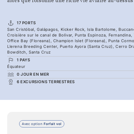
alors que foisonne une riche vie aviaire au-dessus 
17 PORTS
San Cristóbal, Galápagos, Kicker Rock, Isla Bartolome, Buccan
Croisière sur le canal de Bolívar, Punta Espinoza, Fernandina,
Office Bay (Floreana), Champion Islet (Floreana), Punta Cormo
Llerena Breeding Center, Puerto Ayora (Santa Cruz), Cerro Dr
Bowditch, Santa Cruz
1 PAYS
Équateur
0 JOUR EN MER
6 EXCURSIONS TERRESTRES
Avec option
Forfait vol