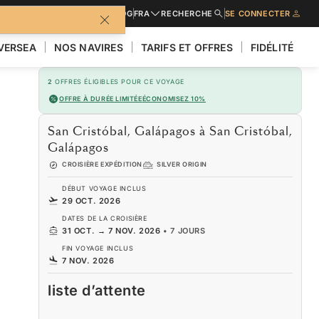
URES
DEMANDER UN DEVIS
BLOG
FRA
RECHERCHE
SE CONNECTER
LVERSEA
NOS NAVIRES
TARIFS ET OFFRES
FIDÉLITÉ
2
OFFRES ÉLIGIBLES POUR CE VOYAGE
OFFRE À DURÉE LIMITÉE
ÉCONOMISEZ 10%
San Cristóbal, Galápagos à San Cristóbal,
Galápagos
CROISIÈRE EXPÉDITION
SILVER ORIGIN
DÉBUT VOYAGE INCLUS
29 OCT. 2026
DATES DE LA CROISIÈRE
31 OCT.
→
7 NOV. 2026
•
7 JOURS
FIN VOYAGE INCLUS
7 NOV. 2026
liste d’attente