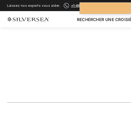
Laissez nos experts vous aider.
+1-888-978-4070
RECHERCHER UNE CROISI
RETOUR À TOUTES LES
CROISIÈRES ÎLES GALÁPAGOS
The Galápagos: Ex
Inner Loop
Voyage
#
OR261031007
AJOUTER AUX FAVORIS
PARTAGER
TÉLÉCHARGER