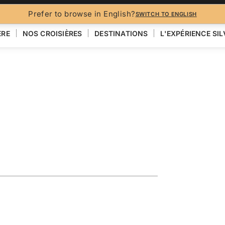
BROCH
Prefer to browse in English?
SWITCH TO ENGLISH
ÈRE
NOS CROISIÈRES
DESTINATIONS
L'EXPÉRIENCE SI
ploring the
VOIR LA CARTE