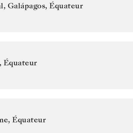
l, Galápagos
,
Équateur
,
Équateur
ome
,
Équateur