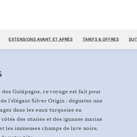
31 OCT.
→
7 NOV.
Galápagos
EXTENSIONS AVANT ET APRÈS
TARIFS & OFFRES
SUI
7 JOURS
s
s des Galápagos, ce voyage est fait pour
 de l’élégant Silver Origin : dégustez une
 nagez dans les eaux turquoise en
côtés des otaries et des iguanes marins
 et les immenses champs de lave noire,